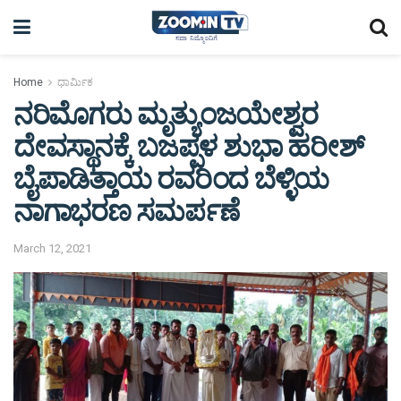
Home
ಧಾರ್ಮಿಕ
ನರಿಮೊಗರು ಮೃತ್ಯುಂಜಯೇಶ್ವರ
ದೇವಸ್ಥಾನಕ್ಕೆ ಬಜಪ್ಪಳ ಶುಭಾ ಹರೀಶ್
ಬೈಪಾಡಿತ್ತಾಯ ರವರಿಂದ ಬೆಳ್ಳಿಯ
ನಾಗಾಭರಣ ಸಮರ್ಪಣೆ
March 12, 2021