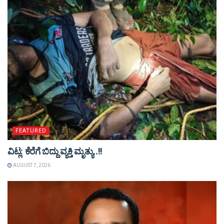
FEATURED
ವಿಟ್ಲ: ಕೆರೆಗೆ ಬಿದ್ದು ವ್ಯಕ್ತಿ ಮೃತ್ಯು..!!
AUGUST 7, 2026