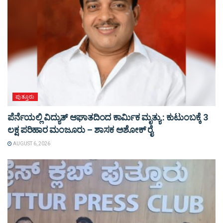
ಪುತ್ತೂರು
ಪೆರ್ನೆಯಲ್ಲಿ ವಿದ್ಯುತ್ ಆಘಾತದಿಂದ ಕಾರ್ಮಿಕ ಮೃತ್ಯು : ಕುಟುಂಬಕ್ಕೆ 3
ಲಕ್ಷ ಪರಿಹಾರ ಮಂಜೂರು – ಶಾಸಕ ಅಶೋಕ್ ರೈ
AUGUST 6, 2026