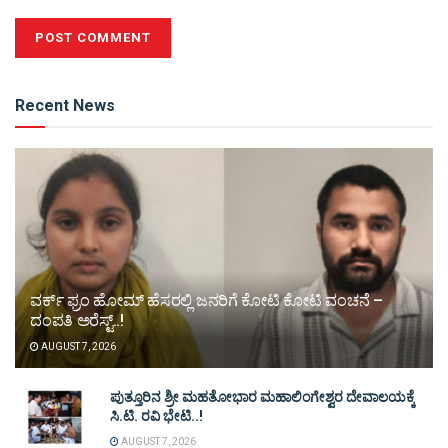
Alternative:
Recent News
ವರ್ಕ್ ಫ್ರಂ ಹೋಮ್ ಹೆಸರಲ್ಲಿ ಜನರಿಗೆ ಕೋಟಿ ಕೋಟಿ ವಂಚನೆ –
ದಂಪತಿ ಅರೆಸ್ಟ್..!
AUGUST 7, 2026
ಪುತ್ತೂರಿನ ಶ್ರೀ ಮಹತೋಭಾರ ಮಹಾಲಿಂಗೇಶ್ವರ ದೇವಾಲಯಕ್ಕೆ
ಸಿ.ಟಿ. ರವಿ ಭೇಟಿ..!
AUGUST 7, 2026