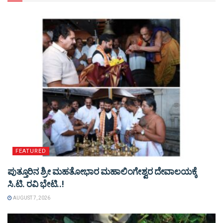
FEATURED
ಪುತ್ತೂರಿನ ಶ್ರೀ ಮಹತೋಭಾರ ಮಹಾಲಿಂಗೇಶ್ವರ ದೇವಾಲಯಕ್ಕೆ
ಸಿ.ಟಿ. ರವಿ ಭೇಟಿ..!
AUGUST 7, 2026