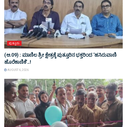
ಪುತ್ತೂರು
(ಆ.09) : ಮಾಣಿಲ ಶ್ರೀ ಕ್ಷೇತ್ರಕ್ಕೆ ಪುತ್ತೂರಿನ ಭಕ್ತರಿಂದ ‘ಹಸಿರುವಾಣಿ
ಹೊರೆಕಾಣಿಕೆ’..!
AUGUST 6, 2026