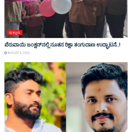
ಪುತ್ತೂರು
ಪೆರುವಾಯಿ ಜಂಕ್ಷನ್‌ನಲ್ಲಿ ನೂತನ ರಿಕ್ಷಾ ತಂಗುದಾಣ ಉದ್ಘಾಟನೆ..!
AUGUST 6, 2026