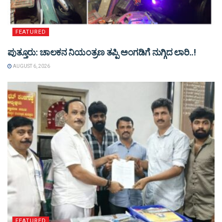
FEATURED
ಪುತ್ತೂರು: ಚಾಲಕನ ನಿಯಂತ್ರಣ ತಪ್ಪಿ ಅಂಗಡಿಗೆ ನುಗ್ಗಿದ ಲಾರಿ..!
AUGUST 6, 2026
FEATURED