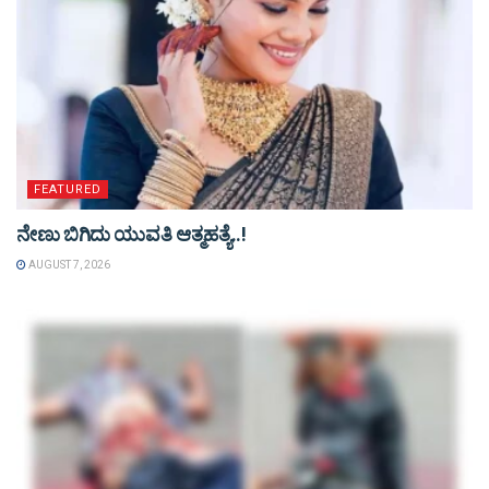
FEATURED
ನೇಣು ಬಿಗಿದು ಯುವತಿ ಆತ್ಮಹತ್ಯೆ..!
AUGUST 7, 2026