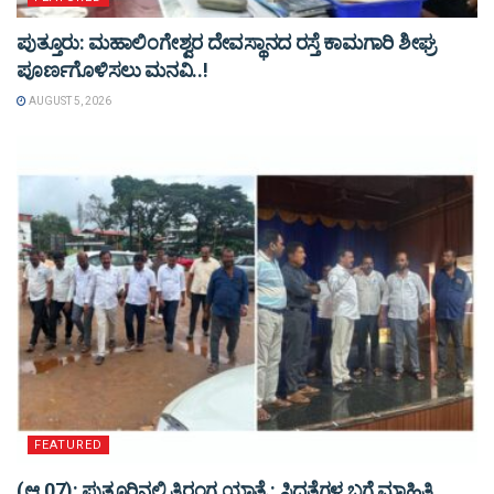
ಪುತ್ತೂರು: ಮಹಾಲಿಂಗೇಶ್ವರ ದೇವಸ್ಥಾನದ ರಸ್ತೆ ಕಾಮಗಾರಿ ಶೀಘ್ರ
ಪೂರ್ಣಗೊಳಿಸಲು ಮನವಿ..!
AUGUST 5, 2026
FEATURED
(ಆ.07): ಪುತ್ತೂರಿನಲ್ಲಿ ತಿರಂಗ ಯಾತ್ರೆ : ಸಿದ್ಧತೆಗಳ ಬಗ್ಗೆ ಮಾಹಿತಿ