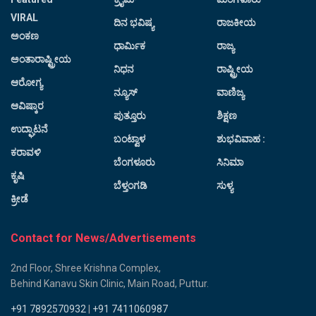
VIRAL
ದಿನ ಭವಿಷ್ಯ
ರಾಜಕೀಯ
ಅಂಕಣ
ಧಾರ್ಮಿಕ
ರಾಜ್ಯ
ಅಂತಾರಾಷ್ಟ್ರೀಯ
ನಿಧನ
ರಾಷ್ಟ್ರೀಯ
ಆರೋಗ್ಯ
ನ್ಯೂಸ್
ವಾಣಿಜ್ಯ
ಆವಿಷ್ಕಾರ
ಪುತ್ತೂರು
ಶಿಕ್ಷಣ
ಉದ್ಘಾಟನೆ
ಬಂಟ್ವಾಳ
ಶುಭವಿವಾಹ :
ಕರಾವಳಿ
ಬೆಂಗಳೂರು
ಸಿನಿಮಾ
ಕೃಷಿ
ಬೆಳ್ತಂಗಡಿ
ಸುಳ್ಯ
ಕ್ರೀಡೆ
Contact for News/Advertisements
2nd Floor, Shree Krishna Complex,
Behind Kanavu Skin Clinic, Main Road, Puttur.
+91 7892570932
|
+91 7411060987