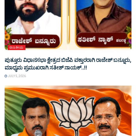
ರಾಜಕೀಯ
ಪುತ್ತೂರು ವಿಧಾನಸಭಾ ಕ್ಷೇತ್ರದ ಬಿಜೆಪಿ ವಕ್ತಾರರಾಗಿ ರಾಜೇಶ್ ಬನ್ನೂರು,
ಮಾಧ್ಯಮ ಪ್ರಮುಖರಾಗಿ ಸತೀಶ್ ನಾಯಕ್..!!
JULY 5, 2026