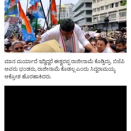
ಮಾನ ಮರ್ಯಾದೆ ಇದ್ದಿದ್ದರೆ ಈಶ್ವರಪ್ಪ ರಾಜೀನಾಮೆ ಕೊಡ್ತಿದ್ರು. ಬಿಜೆಪಿ
ಅವರು ಭಂಡರು, ರಾಜೀನಾಮೆ ಕೊಡಲ್ಲ ಎಂದು ಸಿದ್ದರಾಮಯ್ಯ
ಆಕ್ರೋಶ ಹೊರಹಾಕಿದರು.