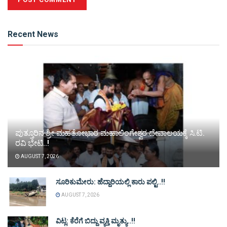
Alternative:
Recent News
ಪುತ್ತೂರಿನ ಶ್ರೀ ಮಹತೋಭಾರ ಮಹಾಲಿಂಗೇಶ್ವರ ದೇವಾಲಯಕ್ಕೆ ಸಿ.ಟಿ.
ರವಿ ಭೇಟಿ..!
AUGUST 7, 2026
ಸೂರಿಕುಮೇರು: ಹೆದ್ದಾರಿಯಲ್ಲಿ ಕಾರು ಪಲ್ಟಿ..!!
AUGUST 7, 2026
ವಿಟ್ಲ: ಕೆರೆಗೆ ಬಿದ್ದು ವ್ಯಕ್ತಿ ಮೃತ್ಯು..!!