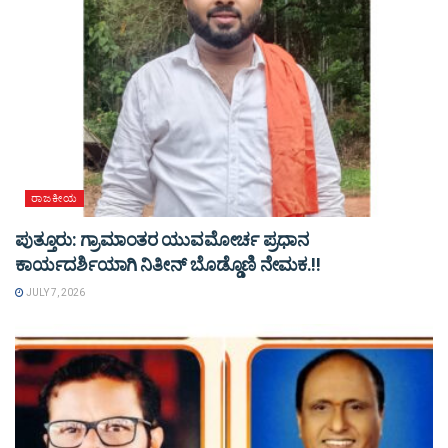
ರಾಜಕೀಯ
ಪುತ್ತೂರು: ಗ್ರಾಮಾಂತರ ಯುವಮೋರ್ಚ ಪ್ರಧಾನ
ಕಾರ್ಯದರ್ಶಿಯಾಗಿ ನಿತೀನ್ ಬೊಡ್ಡೊಣಿ ನೇಮಕ.!!
JULY 7, 2026