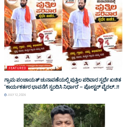
FEATURED
ಗ್ರಾಮ ಪಂಚಾಯತ್ ಚುನಾವಣೆಯಲ್ಲಿ ಪುತ್ತಿಲ ಪರಿವಾರ ಸ್ಪರ್ಧೆ ಖಚಿತ
‘ಕಾರ್ಯಕರ್ತರ ಭಾವನೆಗೆ ಸ್ಪಂದಿಸಿ ನಿರ್ಧಾರ’ – ಪೋಸ್ಟರ್ ವೈರಲ್..!!
JULY 12, 2026