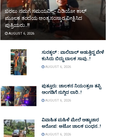
ಬರಲು ನಮಗೆ ಸಮಯವಿಲ್ಲ- ವಿಡಿಯೋ ಕಾಲ್
ಮೂಲಕ ತಂದೆಯ ಅಂತ್ಯಸಂಸ್ಕಾರ ವೀಕ್ಷಿಸಿದ
ಪುತ್ರಿಯರು..!!
AUGUST 6, 2026
ಸುರತ್ಕಲ್ : ವಾಲಿಬಾಲ್ ಆಡುತ್ತಿದ್ದ ವೇಳೆ
ಕುಸಿದು ಬಿದ್ದು ಬಾಲಕ ಸಾವು..!
AUGUST 6, 2026
ಪುತ್ತೂರು: ಚಾಲಕನ ನಿಯಂತ್ರಣ ತಪ್ಪಿ
ಅಂಗಡಿಗೆ ನುಗ್ಗಿದ ಲಾರಿ..!
AUGUST 6, 2026
ವಿವಾಹಿತ ಮಹಿಳೆ ಮೇಲೆ ಅತ್ಯಾಚಾರ
ಆರೋಪ: ಆಟೋ ಚಾಲಕ ಬಂಧನ..!
AUGUST 6, 2026