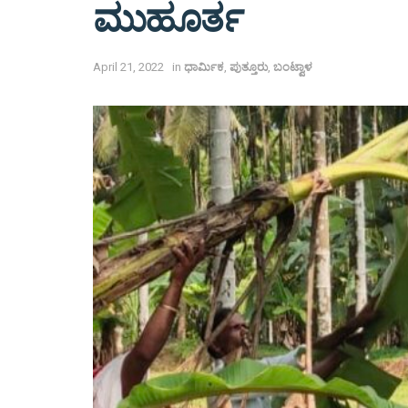
ಮುಹೂರ್ತ
April 21, 2022
in
ಧಾರ್ಮಿಕ
,
ಪುತ್ತೂರು
,
ಬಂಟ್ವಾಳ