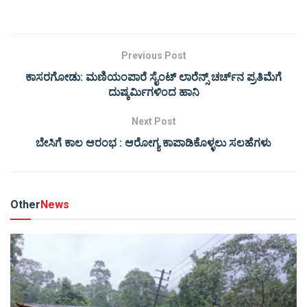
Previous Post
ಕಾಸರಗೋಡು: ಮಣಿಯಂಪಾರೆ ಸೈಂಟ್ ಲಾರೆನ್ಸ್‌ ಚರ್ಚ್‌ನ ಪ್ರತಿಮೆಗೆ
ದುಷ್ಕರ್ಮಿಗಳಿಂದ ಹಾನಿ
Next Post
ಬೇಸಿಗೆ ಕಾಲ ಆರಂಭ : ಆರೋಗ್ಯ ಕಾಪಾಡಿಕೊಳ್ಳಲು ಸಲಹೆಗಳು
Other
News