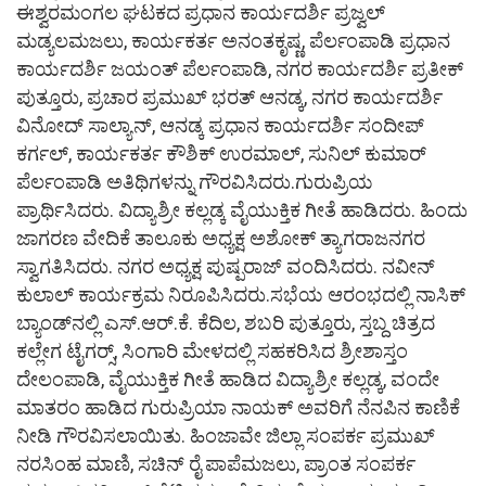
ಈಶ್ವರಮಂಗಲ ಘಟಕದ ಪ್ರಧಾನ ಕಾರ್ಯದರ್ಶಿ ಪ್ರಜ್ವಲ್
ಮಡ್ಯಲಮಜಲು, ಕಾರ್ಯಕರ್ತ ಅನಂತಕೃಷ್ಣ, ಪೆರ್ಲಂಪಾಡಿ ಪ್ರಧಾನ
ಕಾರ್ಯದರ್ಶಿ ಜಯಂತ್ ಪೆರ್ಲಂಪಾಡಿ, ನಗರ ಕಾರ್ಯದರ್ಶಿ ಪ್ರತೀಕ್
ಪುತ್ತೂರು, ಪ್ರಚಾರ ಪ್ರಮುಖ್ ಭರತ್ ಆನಡ್ಕ, ನಗರ ಕಾರ್ಯದರ್ಶಿ
ವಿನೋದ್ ಸಾಲ್ಯಾನ್, ಆನಡ್ಕ ಪ್ರಧಾನ ಕಾರ್ಯದರ್ಶಿ ಸಂದೀಪ್
ಕರ್ಗಲ್, ಕಾರ್ಯಕರ್ತ ಕೌಶಿಕ್ ಉರಮಾಲ್, ಸುನಿಲ್ ಕುಮಾರ್
ಪೆರ್ಲಂಪಾಡಿ ಅತಿಥಿಗಳನ್ನು ಗೌರವಿಸಿದರು.ಗುರುಪ್ರಿಯ
ಪ್ರಾರ್ಥಿಸಿದರು. ವಿದ್ಯಾಶ್ರೀ ಕಲ್ಲಡ್ಕ ವೈಯುಕ್ತಿಕ ಗೀತೆ ಹಾಡಿದರು. ಹಿಂದು
ಜಾಗರಣ ವೇದಿಕೆ ತಾಲೂಕು ಅಧ್ಯಕ್ಷ ಅಶೋಕ್ ತ್ಯಾಗರಾಜನಗರ
ಸ್ವಾಗತಿಸಿದರು. ನಗರ ಅಧ್ಯಕ್ಷ ಪುಷ್ಪರಾಜ್ ವಂದಿಸಿದರು. ನವೀನ್
ಕುಲಾಲ್ ಕಾರ್ಯಕ್ರಮ ನಿರೂಪಿಸಿದರು.ಸಭೆಯ ಆರಂಭದಲ್ಲಿ ನಾಸಿಕ್
ಬ್ಯಾಂಡ್‌ನಲ್ಲಿ ಎಸ್.ಆರ್.ಕೆ. ಕೆದಿಲ, ಶಬರಿ ಪುತ್ತೂರು, ಸ್ತಬ್ದ ಚಿತ್ರದ
ಕಲ್ಲೇಗ ಟೈಗರ್‍ಸ್, ಸಿಂಗಾರಿ ಮೇಳದಲ್ಲಿ ಸಹಕರಿಸಿದ ಶ್ರೀಶಾಸ್ತಂ
ದೇಲಂಪಾಡಿ, ವೈಯುಕ್ತಿಕ ಗೀತೆ ಹಾಡಿದ ವಿದ್ಯಾಶ್ರೀ ಕಲ್ಲಡ್ಕ, ವಂದೇ
ಮಾತರಂ ಹಾಡಿದ ಗುರುಪ್ರಿಯಾ ನಾಯಕ್ ಅವರಿಗೆ ನೆನಪಿನ ಕಾಣಿಕೆ
ನೀಡಿ ಗೌರವಿಸಲಾಯಿತು. ಹಿಂಜಾವೇ ಜಿಲ್ಲಾ ಸಂಪರ್ಕ ಪ್ರಮುಖ್
ನರಸಿಂಹ ಮಾಣಿ, ಸಚಿನ್ ರೈ ಪಾಪೆಮಜಲು, ಪ್ರಾಂತ ಸಂಪರ್ಕ