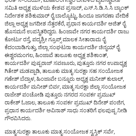
ಸಮಿತಿ ಅಧ್ಯಕ್ಷ ಮುಳಿಯ ಕೇಶವ ಪ್ರಸಾದ್, ಎಸ್.ಸಿ.ಡಿ.ಸಿ.ಸಿ ಬ್ಯಾಂಕ್
ನಿರ್ದೇಶಕ ಶಶಿಕುಮಾರ್ ರೈ ಬಾಲ್ಯೊಟ್ಟು, ಹಿಂದೂ ಜಾಗರಣಾ ವೇದಿಕೆ
ಜಿಲ್ಲಾ ಅಧ್ಯಕ್ಷ ಜಗದೀಶ ನೆತ್ತರಕೆರೆ, ಪ್ರಧಾನ ಕಾರ್ಯದರ್ಶಿ ಅಜಿತ್ ರೈ
ಹೊಸಮನೆ ಉಪಸ್ಥಿತರಿದ್ದರು. ಹಿಂಜಾವೇ ನಗರ ಕಾರ್ಯದರ್ಶಿ ರಾಜು
ಕೋರ್ಟು ರಸ್ತೆ, ಪದ್ಮಶ್ರೀ ಗ್ರೂಪ್ಸ್ ಮಾಲಕ ಸೀತಾರಾಮ ರೈ
ಕೆದಂಬಾಡಿಗುತ್ತು, ಜಿಲ್ಲಾ ಸಂಘಟನಾ ಕಾರ್ಯದರ್ಶಿ ಚಿನ್ಮಯ್ ರೈ
ಈಶ್ವರಮಂಗಲ, ಹಿಂಜಾವೆ ತಾಲೂಕು ಅಧ್ಯಕ್ಷ ಶಶಿಕಾಂತ್,
ಕಾರ್ಯದರ್ಶಿ ಪುಷ್ಪರಾಜ್ ಸವಣೂರು, ಪುತ್ತೂರು ನಗರ ಉಪಾಧ್ಯಕ್ಷ
ಗಿತೇಶ್ ಮಡಪ್ಪಾಡಿ, ತಾಲೂಕು ಮಾತೃ ಸುರಕ್ಷಾ ಸಹ ಸಂಯೋಜಕ
ಗಣೇಶ್ ಬೆದ್ರಾಳ, ಹಿಂಜಾವೇ ಬನ್ನೂರು ಅಧ್ಯಕ್ಷ ಮನೀಶ್ ಕುಲಾಲ್,
ಕಾರ್ಯದರ್ಶಿ ಮನೀಶ್ ಬಿರ್ವ, ಮಾತೃ ಸುರಕ್ಷಾ ಜಿಲ್ಲಾ ಸಂಯೋಜಕ
ರಾಜೇಶ್ ಪಂಚೋಡಿ ಪುತ್ತೂರು ನಗರದ ಸಂಪರ್ಕ ಪ್ರಮುಖ್
ರಾಕೇಶ್ ಓಜಾಲ, ತಾಲೂಕು ಸಂಪರ್ಕ ಪ್ರಮುಖ್ ದಿನೇಶ್ ಪಂಜಿಗ,
ಪ್ರಧಾನ ಕಾರ್ಯದರ್ಶಿ ಅವಿನಾಶ್ ಸಾಧು ಸಂತರಿಗೆ ಫಲಪುಷ್ಪ ನೀಡಿ
ಗೌರವಿಸಿದರು.
ಮಾತೃಸುರಕ್ಷಾ ತಾಲೂಕು ಮಾತೃ ಸಂಯೋಜಕ ಸ್ವಸ್ತಿಕ್ ಸರ್ವೆ,