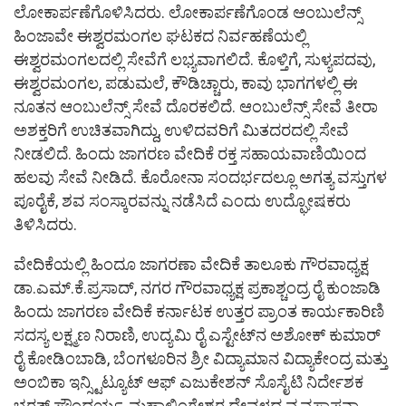
ಲೋಕಾರ್ಪಣೆಗೊಳಿಸಿದರು. ಲೋಕಾರ್ಪಣೆಗೊಂಡ ಆಂಬುಲೆನ್ಸ್
ಹಿಂಜಾವೇ ಈಶ್ವರಮಂಗಲ ಘಟಕದ ನಿರ್ವಹಣೆಯಲ್ಲಿ
ಈಶ್ವರಮಂಗಲದಲ್ಲಿ ಸೇವೆಗೆ ಲಭ್ಯವಾಗಲಿದೆ. ಕೊಳ್ತಿಗೆ, ಸುಳ್ಯಪದವು,
ಈಶ್ವರಮಂಗಲ, ಪಡುಮಲೆ, ಕೌಡಿಚ್ಚಾರು, ಕಾವು ಭಾಗಗಳಲ್ಲಿ ಈ
ನೂತನ ಆಂಬುಲೆನ್ಸ್ ಸೇವೆ ದೊರಕಲಿದೆ. ಆಂಬುಲೆನ್ಸ್ ಸೇವೆ ತೀರಾ
ಅಶಕ್ತರಿಗೆ ಉಚಿತವಾಗಿದ್ದು, ಉಳಿದವರಿಗೆ ಮಿತದರದಲ್ಲಿ ಸೇವೆ
ನೀಡಲಿದೆ. ಹಿಂದು ಜಾಗರಣ ವೇದಿಕೆ ರಕ್ತ ಸಹಾಯವಾಣಿಯಿಂದ
ಹಲವು ಸೇವೆ ನೀಡಿದೆ. ಕೊರೋನಾ ಸಂದರ್ಭದಲ್ಲೂ ಅಗತ್ಯ ವಸ್ತುಗಳ
ಪೂರೈಕೆ, ಶವ ಸಂಸ್ಕಾರವನ್ನು ನಡೆಸಿದೆ ಎಂದು ಉದ್ಘೋಷಕರು
ತಿಳಿಸಿದರು.
ವೇದಿಕೆಯಲ್ಲಿ ಹಿಂದೂ ಜಾಗರಣಾ ವೇದಿಕೆ ತಾಲೂಕು ಗೌರವಾಧ್ಯಕ್ಷ
ಡಾ.ಎಮ್.ಕೆ.ಪ್ರಸಾದ್, ನಗರ ಗೌರವಾಧ್ಯಕ್ಷ ಪ್ರಕಾಶ್ಚಂದ್ರ ರೈ ಕುಂಜಾಡಿ
ಹಿಂದು ಜಾಗರಣ ವೇದಿಕೆ ಕರ್ನಾಟಕ ಉತ್ತರ ಪ್ರಾಂತ ಕಾರ್ಯಕಾರಿಣಿ
ಸದಸ್ಯ ಲಕ್ಷ್ಮಣ ನಿರಾಣಿ, ಉದ್ಯಮಿ ರೈ ಎಸ್ಟೇಟ್‌ನ ಅಶೋಕ್ ಕುಮಾರ್
ರೈ ಕೋಡಿಂಬಾಡಿ, ಬೆಂಗಳೂರಿನ ಶ್ರೀ ವಿದ್ಯಾಮಾನ ವಿದ್ಯಾಕೇಂದ್ರ ಮತ್ತು
ಅಂಬಿಕಾ ಇನ್ಸ್ಟಿಟ್ಯೂಟ್ ಆಫ್ ಎಜುಕೇಶನ್ ಸೊಸೈಟಿ ನಿರ್ದೇಶಕ
ಭರತ್ ಸೌಂದರ್ಯ, ಮಹಾಲಿಂಗೇಶ್ವರ ದೇವಳದ ವ್ಯವಸ್ಥಾಪನಾ