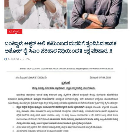
ಪುತ್ತೂರು
ಬಂಟ್ವಾಳ: ಅಕ್ಬರ್ ಅಲಿ ಕುಟುಂಬದ ಮನವಿಗೆ ಸ್ಪಂದಿಸಿದ ಶಾಸಕ
ಅಶೋಕ್ ರೈ: ಸಿಎಂ ಪರಿಹಾರ ನಿಧಿಯಿಂದ ₹3 ಲಕ್ಷ ಪರಿಹಾರ..!!
AUGUST 7, 2026