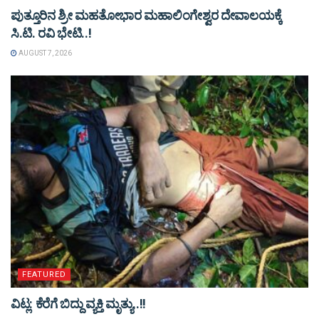
ಪುತ್ತೂರಿನ ಶ್ರೀ ಮಹತೋಭಾರ ಮಹಾಲಿಂಗೇಶ್ವರ ದೇವಾಲಯಕ್ಕೆ
ಸಿ.ಟಿ. ರವಿ ಭೇಟಿ..!
AUGUST 7, 2026
FEATURED
ವಿಟ್ಲ: ಕೆರೆಗೆ ಬಿದ್ದು ವ್ಯಕ್ತಿ ಮೃತ್ಯು..!!