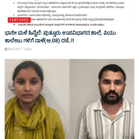
FEATURED
ಭಾರೀ ಮಳೆ ಹಿನ್ನೆಲೆ: ಪುತ್ತೂರು ಉಪವಿಭಾಗದ ಶಾಲೆ, ಪಿಯು
ಕಾಲೇಜು ಗಳಿಗೆ ನಾಳೆ(ಆ.08) ರಜೆ..!!
AUGUST 7, 2026