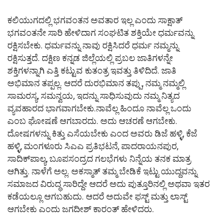
ಕಲಿಯುಗದಲ್ಲಿ ಭಗವಂತನ ಅವತಾರ ಇಲ್ಲ ಎಂದು ಸಾಕ್ಷಾತ್
ಭಗವಂತನೇ ಸಾರಿ ಹೇಳಿದಾಗ ಸಂಘಟಿತ ಶಕ್ತಿಯೇ ಧರ್ಮವನ್ನು
ರಕ್ಷಿಸಬೇಕು. ಧರ್ಮವನ್ನು ನಾವು ರಕ್ಷಿಸಿದರೆ ಧರ್ಮ ನಮ್ಮನ್ನು
ರಕ್ಷಿಸುತ್ತದೆ. ದಕ್ಷಿಣ ಕನ್ನಡ ಜಿಲ್ಲೆಯಲ್ಲಿ ಪ್ರಬಲ ಜಾತಿಗಳನ್ನೇ
ಶಕ್ತಿಗಳನ್ನಾಗಿ ಎತ್ತಿ ಕಟ್ಟುವ ಕುತಂತ್ರ ಇವತ್ತು ತಿಳಿದಿದೆ. ಜಾತಿ
ಅಭಿಮಾನ ತಪ್ಪಲ್ಲ. ಆದರೆ ದುರಭಿಮಾನ ತಪ್ಪು, ನಮ್ಮ ನಮ್ಮಲ್ಲಿ
ಸಾಮರಸ್ಯ, ಸಮನ್ವಯ, ಇದನ್ನು ಸಾಧಿಸುವುದು ನಮ್ಮ ನಿತ್ಯದ
ವ್ಯವಹಾರದ ಭಾಗವಾಗಬೇಕು.ನಾವೆಲ್ಲ ಹಿಂದೂ ನಾವೆಲ್ಲ ಒಂದು
ಎಂಬ ಘೋಷಣೆ ಆಗಬಾರದು. ಅದು ಆಚರಣೆ ಆಗಬೇಕು.
ದೋಷಗಳನ್ನು ಕಿತ್ತು ಎಸೆಯಬೇಕು ಎಂದ ಅವರು ಡಿಜೆ ಹಳ್ಳಿ, ಕೆಜೆ
ಹಳ್ಳಿ, ಮಂಗಳೂರು ಸಿಎಎ ಪ್ರತಿಭಟನೆ, ಪಾದರಾಯನಪುರ,
ಸಾದಿಕ್‍ಪಾಲ್ಯ, ಬೂಪಸಂದ್ರದ ಗಲಭೆಗಳು ನಿನ್ನೆಯ ತನಕ ಮಾತ್ರ
ಆಗಿತ್ತು. ನಾಳೆಗೆ ಅಲ್ಲ. ಅಕಸ್ಮಾತ್ ತಮ್ಮ ಬೇಡಿಕೆ ಇಟ್ಟು ಯುದ್ದವನ್ನು
ಸಮಾಜದ ವಿರುದ್ಧ ಸಾರಿದ್ದೇ ಆದರೆ ಅದು ಪುತ್ತೂರಿನಲ್ಲಿ ಅಥವಾ ಇತರ
ಕಡೆಯಲ್ಲೂ ಆಗಬಹುದು. ಆದರೆ ಅದುವೇ ಫಸ್ಟ್ ಮತ್ತು ಲಾಸ್ಟ್
ಆಗಬೇಕು ಎಂದು ಜಗದೀಶ್ ಕಾರಂತ್ ಹೇಳಿದರು.