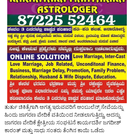
ತುರ್ತು ಚಿಕಿತ್ಸೆಗಾಗಿ ಅಗತ್ಯ ಇರುವವರಿಗೆ ಆಂಬುಲೆನ್ಸ್ ಸೇವೆಯನ್ನು
ಹಿಂದು ಜಾಗರಣ ವೇದಿಕೆ ವತಿಯಿಂದ ನೀಡಲಾಗುತ್ತಿದ್ದು, ಅದನ್ನು
ಜಾಗರಣ ವೇದಿಕೆ ಕ್ಷೇತ್ರೀಯ ಸಂಘಟನೆ ಕಾರ್ಯದರ್ಶಿ ಜಗದೀಶ್
ಕಾರಂತ್ ಮತ್ತು ಸಾಧು ಸಂತರು ತೆಂಗಿನ ಕಾಯಿ ಒಡೆದು