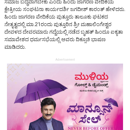
ಸಮಾಜ ಬದ್ಧವಾಗಬೇಕು ಎಂದು ಹಿಂದು ಜಾಗರಣ ವೇದಿಕೆಯ
ಕ್ಷೇತ್ರೀಯ ಸಂಘಟನಾ ಕಾರ್ಯದರ್ಶಿ ಜಗದೀಶ್ ಕಾರಂತ್ ಹೇಳಿದರು.
ಹಿಂದು ಜಾಗರಣ ವೇದಿಕೆಯ ಪುತ್ತೂರು ತಾಲೂಕು ಘಟಕದ
ನೇತೃತ್ವದಲ್ಲಿ ಮಾ.21ರಂದು ಪುತ್ತೂರಿನ ಶ್ರೀ ಮಹಾಲಿಂಗೇಶ್ವರ
ದೇವಳದ ದೇವರಮಾರು ಗದ್ದೆಯಲ್ಲಿ ನಡೆದ ಬೃಹತ್ ಹಿಂದೂ ಐಕ್ಯತಾ
ಸಮಾವೇಶದ ಧರ್ಮಸಭೆಯಲ್ಲಿ ಅವರು ದಿಕ್ಸೂಚಿ ಭಾಷಣ
ಮಾಡಿದರು.
Advertisement