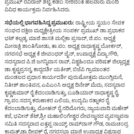
ಪ್ರಮುಖ್ ರವಿರಾಜ್ ಶೆಟ್ಟಿ ಕಡಬ ಸೇರಿದಂತೆ ಹಲವಾರು ಮಂದಿ
ವಿವಿಧ ಕಾರ್ಯಕ್ರಮ ನಿರ್ವಹಿಸಿದರು.
ಸಭೆಯಲ್ಲಿ ಭಾಗವಹಿಸಿದ್ದ ಪ್ರಮುಖರು:
ರಾಷ್ಟ್ರೀಯ ಸ್ವಯಂ ಸೇವಕ
ಸಂಘದ ದಕ್ಷಿಣ ಮಧ್ಯಕ್ಷೇತ್ರೀಯ ಸಂಪರ್ಕ ಪ್ರಮುಖ್ ಡಾ.ಪ್ರಭಾಕರ
ಭಟ್ ಕಲ್ಲಡ್ಕ, ಮಾಜಿ ಶಾಸಕಿ ಮಲ್ಲಿಕಾ ಪ್ರಸಾದ್, ಜಿ.ಪಂ. ಅಧ್ಯಕ್ಷೆ
ಮೀನಾಕ್ಷಿ ಶಾಂತಿಗೋಡು, ತಾ.ಪಂ. ಅಧ್ಯಕ್ಷ ರಾಧಾಕೃಷ್ಣ ಬೋರ್ಕರ್,
ನಗರಸಭೆ ಅಧ್ಯಕ್ಷ ಕೆ ಜೀವಂಧರ್ ಜೈನ್, ಉಪಾಧ್ಯಕ್ಷೆ ವಿದ್ಯಾ ಗೌರಿ,
ಸದಸ್ಯರಾದ ಪಿ.ಜಿ ಜಗನ್ನಿವಾಸ ರಾವ್, ವಿಶ್ವಹಿಂದೂ ಪರಿಷತ್ ಜಿಲ್ಲಾಧ್ಯಕ್ಷ
ಡಾ.ಕೃಷ್ಣಪ್ರಸನ್ನ, ಕಾರ್‍ಯದರ್ಶಿ ಯತೀಶ್, ಬಿಜೆಪಿ ಗ್ರಾಮಾಂತರ
ಮಂಡಲದ ಪ್ರಧಾನ ಕಾರ್ಯದರ್ಶಿ ಪುರುಷೋತ್ತಮ ಮುಂಗ್ಲಿಮನೆ,
ನಿತೀಶ್ ಶಾಂತಿವನ, ಎಪಿಎಂಸಿ ಅಧ್ಯಕ್ಷ ದಿನೇಶ್ ಮೆದು, ಸದಸ್ಯರಾದ
ಕೃಷ್ಣಕುಮಾರ್ ರೈ ಕೆದಂಬಾಡಿಗುತ್ತು, ಬೂಡಿಯಾರ್ ರಾಧಾಕೃಷ್ಣ ರೈ,
ಗ್ರಾ.ಪಂ.ಸದಸ್ಯ ಕರುಣಾಕರ ಎಲಿಯ, ಉದ್ಯಮಿ ರತ್ನಾಕರ ರೈ
ಕೆದಂಬಾಡಿಗುತ್ತು, ಮೋಹನ್ ರೈ ನರಿಮೊಗರು, ನ್ಯಾಯವಾದಿ ಮಹೇಶ್
ಕಜೆ, ಭವೀನ್ ಶೆಟ್,ಶ್ರೀ ಮಹಾಲಿಂಗೇಶ್ವರ ದೇವಸ್ಥಾನದ ವ್ಯವಸ್ಥಾಪನಾ
ಸಮಿತಿ ಸದಸ್ಯರಾದ ಐತ್ತಪ್ಪ ನಾಯ್ಕ್, ರಾಮ್‌ದಾಸ್ ಗೌಡ, ರಾಮಚಂದ್ರ
ಕಾಮತ್,ಡಾ.ದೀಪಕ್ ರೈ, ನಗರಸಭಾ ಮಾಜಿ ಉಪಾಧ್ಯಕ್ಷ ವಿಶ್ವನಾಥ