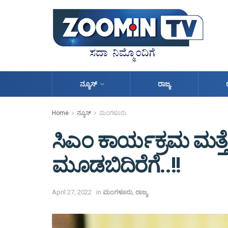
ನ್ಯೂಸ್
ರಾಜ್ಯ
Home
ನ್ಯೂಸ್
ಮಂಗಳೂರು
ಸಿಎಂ ಕಾರ್ಯಕ್ರಮ ಮತ್ತೆ ಪ
ಮೂಡಬಿದಿರೆಗೆ..!!
April 27, 2022
in
ಮಂಗಳೂರು
,
ರಾಜ್ಯ