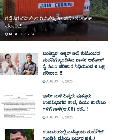
ರಸ್ತೆ ತಿರುವಿನಲ್ಲಿ ಲಾರಿ ನಿಲ್ಲಿಸಿ, ಕೀ ಸಮೇತ ಚಾಲಕ
ಪರಾರಿ..!!
AUGUST 7, 2026
ಬಂಟ್ವಾಳ: ಅಕ್ಬರ್ ಅಲಿ ಕುಟುಂಬದ
ಮನವಿಗೆ ಸ್ಪಂದಿಸಿದ ಶಾಸಕ ಅಶೋಕ್
ರೈ: ಸಿಎಂ ಪರಿಹಾರ ನಿಧಿಯಿಂದ ₹3 ಲಕ್ಷ
ಪರಿಹಾರ..!!
AUGUST 7, 2026
ಭಾರೀ ಮಳೆ ಹಿನ್ನೆಲೆ: ಪುತ್ತೂರು
ಉಪವಿಭಾಗದ ಶಾಲೆ, ಪಿಯು ಕಾಲೇಜು
ಗಳಿಗೆ ನಾಳೆ(ಆ.08) ರಜೆ..!!
AUGUST 7, 2026
ಉಡುಪಿಯಲ್ಲಿ ಮತ್ತೊಂದು ಶೂಟೌಟ್‌;
ಗುಂಡಿಕ್ಕಿ ವ್ಯಕ್ತಿಯ ಬರ್ಬರ ಹತ್ಯೆ..!