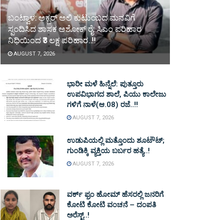
ಬಂಟ್ವಾಳ: ಅಕ್ಬರ್ ಅಲಿ ಕುಟುಂಬದ ಮನವಿಗೆ
ಸ್ಪಂದಿಸಿದ ಶಾಸಕ ಅಶೋಕ್ ರೈ: ಸಿಎಂ ಪರಿಹಾರ
ನಿಧಿಯಿಂದ ₹3 ಲಕ್ಷ ಪರಿಹಾರ..!!
AUGUST 7, 2026
ಭಾರೀ ಮಳೆ ಹಿನ್ನೆಲೆ: ಪುತ್ತೂರು
ಉಪವಿಭಾಗದ ಶಾಲೆ, ಪಿಯು ಕಾಲೇಜು
ಗಳಿಗೆ ನಾಳೆ(ಆ.08) ರಜೆ..!!
AUGUST 7, 2026
ಉಡುಪಿಯಲ್ಲಿ ಮತ್ತೊಂದು ಶೂಟೌಟ್‌;
ಗುಂಡಿಕ್ಕಿ ವ್ಯಕ್ತಿಯ ಬರ್ಬರ ಹತ್ಯೆ..!
AUGUST 7, 2026
ವರ್ಕ್ ಫ್ರಂ ಹೋಮ್ ಹೆಸರಲ್ಲಿ ಜನರಿಗೆ
ಕೋಟಿ ಕೋಟಿ ವಂಚನೆ – ದಂಪತಿ
ಅರೆಸ್ಟ್..!