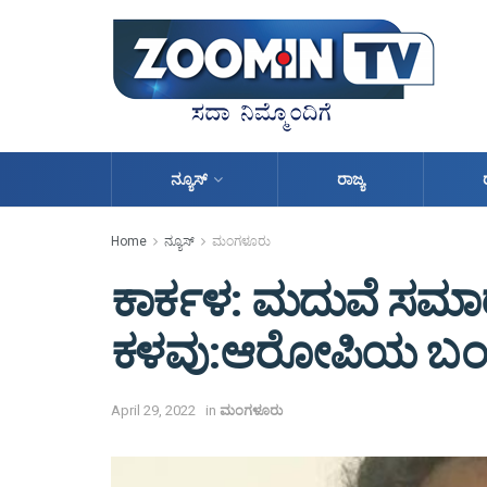
ನ್ಯೂಸ್
ರಾಜ್ಯ
Home
ನ್ಯೂಸ್
ಮಂಗಳೂರು
ಕಾರ್ಕಳ: ಮದುವೆ ಸಮಾರಂ
ಕಳವು:ಆರೋಪಿಯ ಬಂಧ
April 29, 2022
in
ಮಂಗಳೂರು