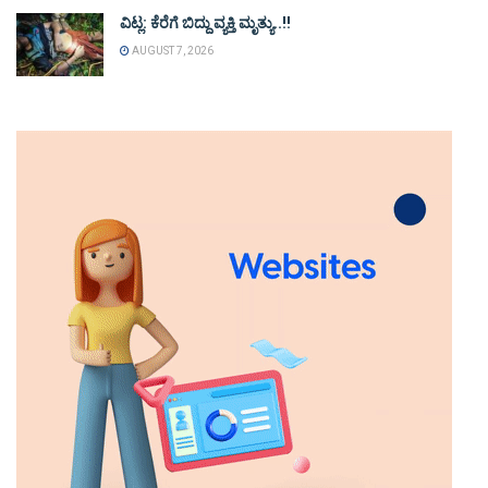
ವಿಟ್ಲ: ಕೆರೆಗೆ ಬಿದ್ದು ವ್ಯಕ್ತಿ ಮೃತ್ಯು..!!
AUGUST 7, 2026