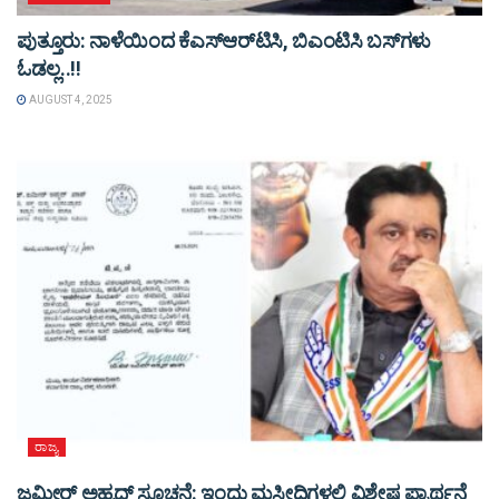
ಪುತ್ತೂರು: ನಾಳೆಯಿಂದ ಕೆಎಸ್​ಆರ್​ಟಿಸಿ, ಬಿಎಂಟಿಸಿ ಬಸ್​ಗಳು​
ಓಡಲ್ಲ..!!
AUGUST 4, 2025
ರಾಜ್ಯ
ಜಮೀರ್ ಅಹ್ಮದ್ ಸೂಚನೆ: ಇಂದು ಮಸೀದಿಗಳಲ್ಲಿ ವಿಶೇಷ ಪ್ರಾರ್ಥನೆ