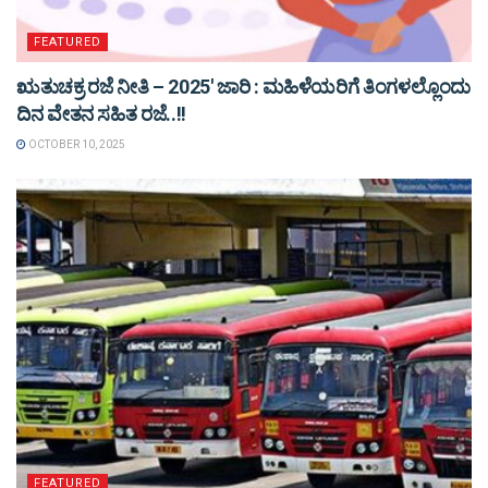
FEATURED
ಋತುಚಕ್ರ ರಜೆ ನೀತಿ – 2025′ ಜಾರಿ : ಮಹಿಳೆಯರಿಗೆ ತಿಂಗಳಲ್ಲೊಂದು
ದಿನ ವೇತನ ಸಹಿತ ರಜೆ..!!
OCTOBER 10, 2025
FEATURED