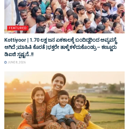
FEATURED
Kottiyoor | 1.70 ಲಕ್ಷ ಜನ ಏಕಕಾಲಕ್ಕೆ ಬಂದಿದ್ದರಿಂದ ಅವ್ಯವಸ್ಥೆ
ಆಗಿದೆ ;ಮಾಹಿತಿ ಕೊರತೆ |ಭಕ್ತರೇ ತಾಳ್ಮೆ ಕಳೆದುಕೊಂಡ್ರು – ಕಣ್ಣೂರು
ಡಿಐಜಿ ಸ್ಪಷ್ಟನೆ..!!
JUNE 8, 2026