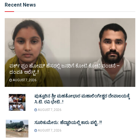
Recent News
ವರ್ಕ್ ಫ್ರಂ ಹೋಮ್ ಹೆಸರಲ್ಲಿ ಜನರಿಗೆ ಕೋಟಿ ಕೋಟಿ ವಂಚನೆ –
ದಂಪತಿ ಅರೆಸ್ಟ್..!
AUGUST 7, 2026
ಪುತ್ತೂರಿನ ಶ್ರೀ ಮಹತೋಭಾರ ಮಹಾಲಿಂಗೇಶ್ವರ ದೇವಾಲಯಕ್ಕೆ
ಸಿ.ಟಿ. ರವಿ ಭೇಟಿ..!
AUGUST 7, 2026
ಸೂರಿಕುಮೇರು: ಹೆದ್ದಾರಿಯಲ್ಲಿ ಕಾರು ಪಲ್ಟಿ..!!
AUGUST 7, 2026