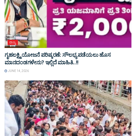
ರಾಜ್ಯ
ಗೃಹಲಕ್ಷ್ಮಿ ಯೋಜನೆ ಪರಿಷ್ಕರಣೆ: ಸೌಲಭ್ಯ ಪಡೆಯಲು ಹೊಸ
ಮಾನದಂಡಗಳೇನು? ಇಲ್ಲಿದೆ ಮಾಹಿತಿ..!!
JUNE 14, 2026