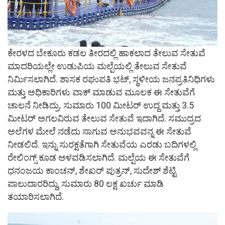
ಕೇರಳದ ಬೇಕೂರು ಕಡಲ ತೀರದಲ್ಲಿ ಹಾಕಲಾದ ತೇಲುವ ಸೇತುವೆ
ಮಾದರಿಯಲ್ಲೇ ಉಡುಪಿಯ ಮಲ್ಪೆಯಲ್ಲಿ ತೇಲುವ ಸೇತುವೆ
ನಿರ್ಮಿಸಲಾಗಿದೆ. ಶಾಸಕ ರಘುಪತಿ ಭಟ್, ಸ್ಥಳೀಯ ಜನಪ್ರತಿನಿಧಿಗಳು
ಮತ್ತು ಅಧಿಕಾರಿಗಳು ವಾಕ್ ಮಾಡುವ ಮೂಲಕ ಈ ಸೇತುವೆಗೆ
ಚಾಲನೆ ನೀಡಿದ್ರು. ಸುಮಾರು 100 ಮೀಟರ್ ಉದ್ದ ಮತ್ತು 3.5
ಮೀಟರ್ ಅಗಲವಿರುವ ತೇಲುವ ಸೇತುವೆ ಇದಾಗಿದೆ. ಸಮುದ್ರದ
ಅಲೆಗಳ ಮೇಲೆ ನಡೆದು ಸಾಗುವ ಅನುಭವವನ್ನ ಈ ಸೇತುವೆ
ನೀಡಲಿದೆ. ಇನ್ನು ಸುರಕ್ಷತೆಗಾಗಿ ಸೇತುವೆಯ ಎರಡು ಬದಿಗಳಲ್ಲಿ
ರೇಲಿಂಗ್ಸ್ ಕೂಡ ಅಳವಡಿಸಲಾಗಿದೆ. ಮಲ್ಪೆಯ ಈ ಸೇತುವೆಗೆ
ಧನಂಜಯ ಕಾಂಚನ್, ಶೇಖರ್ ಪುತ್ರನ್, ಸುದೇಶ್ ಶೆಟ್ಟಿ
ಪಾಲುದಾರರಿದ್ದು, ಸುಮಾರು 80 ಲಕ್ಷ ಖರ್ಚು ಮಾಡಿ
ತಯಾರಿಸಲಾಗಿದೆ.