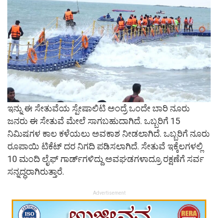
ಇನ್ನು ಈ ಸೇತುವೆಯ ಸ್ಪೇಷಾಲಿಟಿ ಅಂದ್ರೆ ಒಂದೇ ಬಾರಿ ನೂರು
ಜನರು ಈ ಸೇತುವೆ ಮೇಲೆ ಸಾಗಬಹುದಾಗಿದೆ. ಒಬ್ಬರಿಗೆ 15
ನಿಮಿಷಗಳ‌ ಕಾಲ ಕಳೆಯಲು ಅವಕಾಶ ನೀಡಲಾಗಿದೆ. ಒಬ್ಬರಿಗೆ ನೂರು
ರೂಪಾಯಿ ಟಿಕೆಟ್ ದರ ನಿಗದಿ ಪಡಿಸಲಾಗಿದೆ. ಸೇತುವೆ ಇಕ್ಕೆಲಗಳಲ್ಲಿ
10 ಮಂದಿ ಲೈಫ್ ಗಾರ್ಡ್​​ಗಳಿದ್ದು ಅವಘಡಗಳಾದ್ರೂ ರಕ್ಷಣೆಗೆ ಸರ್ವ
ಸನ್ನದ್ಧರಾಗಿರುತ್ತಾರೆ.
Advertisement