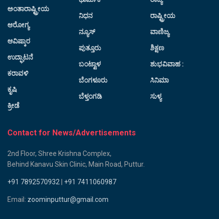
ಅಂತಾರಾಷ್ಟ್ರೀಯ
ನಿಧನ
ರಾಷ್ಟ್ರೀಯ
ಆರೋಗ್ಯ
ನ್ಯೂಸ್
ವಾಣಿಜ್ಯ
ಆವಿಷ್ಕಾರ
ಪುತ್ತೂರು
ಶಿಕ್ಷಣ
ಉದ್ಘಾಟನೆ
ಬಂಟ್ವಾಳ
ಶುಭವಿವಾಹ :
ಕರಾವಳಿ
ಬೆಂಗಳೂರು
ಸಿನಿಮಾ
ಕೃಷಿ
ಬೆಳ್ತಂಗಡಿ
ಸುಳ್ಯ
ಕ್ರೀಡೆ
Contact for News/Advertisements
2nd Floor, Shree Krishna Complex,
Behind Kanavu Skin Clinic, Main Road, Puttur.
+91 7892570932
|
+91 7411060987
Email:
zoominputtur@gmail.com