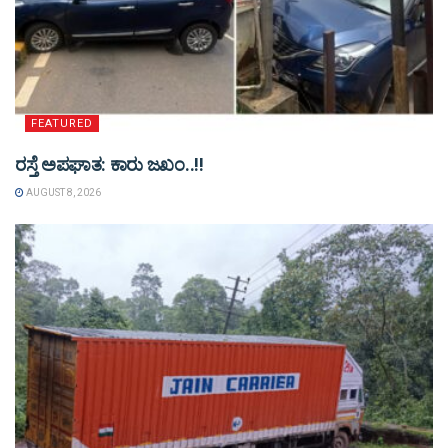
FEATURED
ರಸ್ತೆ ಅಪಘಾತ: ಕಾರು ಜಖಂ..!!
AUGUST 8, 2026