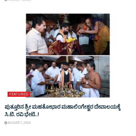
FEATURED
ಪುತ್ತೂರಿನ ಶ್ರೀ ಮಹತೋಭಾರ ಮಹಾಲಿಂಗೇಶ್ವರ ದೇವಾಲಯಕ್ಕೆ
ಸಿ.ಟಿ. ರವಿ ಭೇಟಿ..!
AUGUST 7, 2026