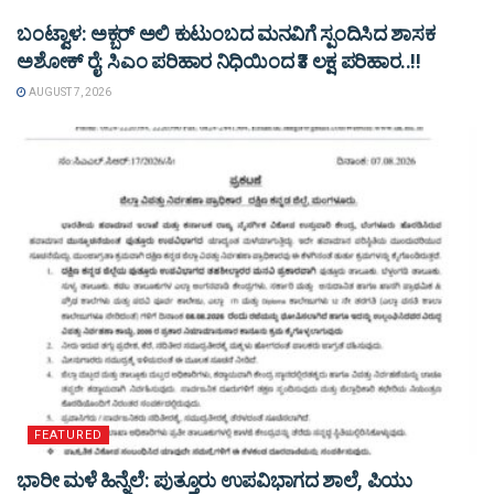
ಬಂಟ್ವಾಳ: ಅಕ್ಬರ್ ಅಲಿ ಕುಟುಂಬದ ಮನವಿಗೆ ಸ್ಪಂದಿಸಿದ ಶಾಸಕ
ಅಶೋಕ್ ರೈ: ಸಿಎಂ ಪರಿಹಾರ ನಿಧಿಯಿಂದ ₹3 ಲಕ್ಷ ಪರಿಹಾರ..!!
AUGUST 7, 2026
FEATURED
ಭಾರೀ ಮಳೆ ಹಿನ್ನೆಲೆ: ಪುತ್ತೂರು ಉಪವಿಭಾಗದ ಶಾಲೆ, ಪಿಯು