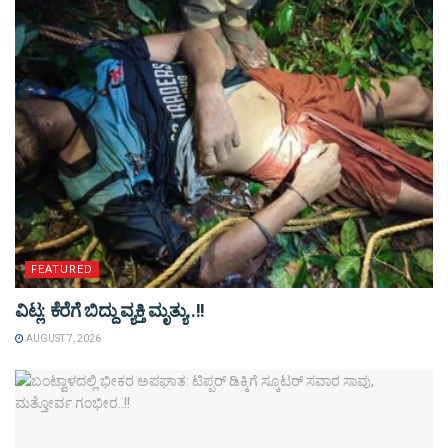
FEATURED
ವಿಟ್ಲ: ಕೆರೆಗೆ ಬಿದ್ದು ವ್ಯಕ್ತಿ ಮೃತ್ಯು..!!
AUGUST 7, 2026