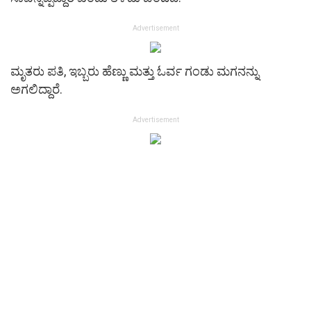
Advertisement
ಮೃತರು ಪತಿ, ಇಬ್ಬರು ಹೆಣ್ಣು ಮತ್ತು ಓರ್ವ ಗಂಡು ಮಗನನ್ನು
ಅಗಲಿದ್ದಾರೆ.
Advertisement