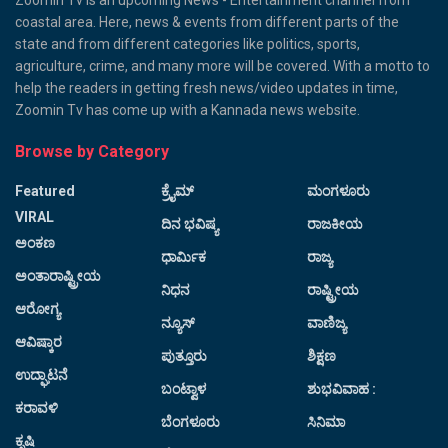
Zoomin Tv is an upcoming News - Entertainment channel from
coastal area. Here, news & events from different parts of the
state and from different categories like politics, sports,
agriculture, crime, and many more will be covered. With a motto to
help the readers in getting fresh news/video updates in time,
Zoomin Tv has come up with a Kannada news website.
Browse by Category
Featured
ಕ್ರೈಮ್
ಮಂಗಳೂರು
VIRAL
ದಿನ ಭವಿಷ್ಯ
ರಾಜಕೀಯ
ಅಂಕಣ
ಧಾರ್ಮಿಕ
ರಾಜ್ಯ
ಅಂತಾರಾಷ್ಟ್ರೀಯ
ನಿಧನ
ರಾಷ್ಟ್ರೀಯ
ಆರೋಗ್ಯ
ನ್ಯೂಸ್
ವಾಣಿಜ್ಯ
ಆವಿಷ್ಕಾರ
ಪುತ್ತೂರು
ಶಿಕ್ಷಣ
ಉದ್ಘಾಟನೆ
ಬಂಟ್ವಾಳ
ಶುಭವಿವಾಹ :
ಕರಾವಳಿ
ಬೆಂಗಳೂರು
ಸಿನಿಮಾ
ಕೃಷಿ