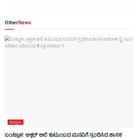
Other
News
ಪುತ್ತೂರು
ಬಂಟ್ವಾಳ: ಅಕ್ಬರ್ ಅಲಿ ಕುಟುಂಬದ ಮನವಿಗೆ ಸ್ಪಂದಿಸಿದ ಶಾಸಕ