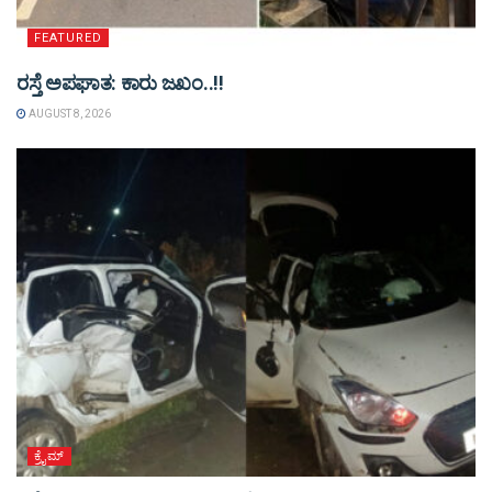
FEATURED
ರಸ್ತೆ ಅಪಘಾತ: ಕಾರು ಜಖಂ..!!
AUGUST 8, 2026
ಕ್ರೈಮ್