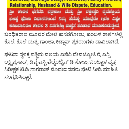
ಬಂಧಿತರಾದ ಮೂವರ ಮೇಲೆ ಕಾಸರಗೋಡು, ಕುಂಬಳೆ ಠಾಣೆಗಳಲ್ಲಿ
ಕೊಲೆ, ಕೊಲೆ ಯತ್ನ, ಗಾಂಜಾ, ಕಿಡ್ನಾಪ್ ಪ್ರಕರಣಗಳು ದಾಖಲಾಗಿದೆ.
ಘಟನಾ ಸ್ಥಳಕ್ಕೆ ಪಶ್ಚಿಮ ವಲಯ ಐಜಿಪಿ ದೇವಜ್ಯೋತಿ ರೆ, ಎಸ್ಪಿ
ಲಕ್ಷ್ಮಿಪ್ರಸಾದ್, ಡಿವೈಎಸ್ಪಿ ವೆಲೈಂಟೈನ್ ಡಿ ಸೋಜ, ಬಂಟ್ವಾಳ ವೃತ್ತ
ನಿರೀಕ್ಷಕ ಟಿ.ಡಿ ನಾಗರಾಜ್ ಮೊದಲಾದವರು ಭೇಟಿ ನೀಡಿ ಮಾಹಿತಿ
ಸಂಗ್ರಹಿಸಿದ್ದಾರೆ.