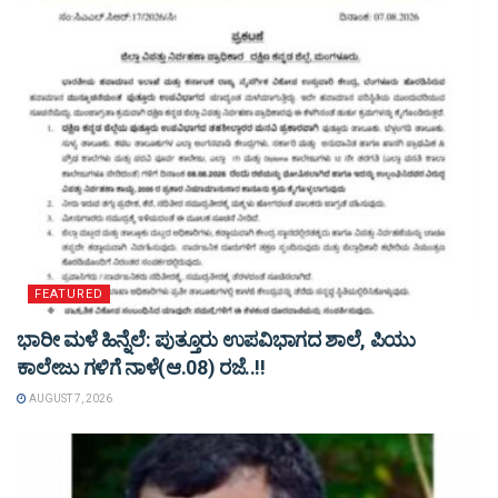
FEATURED
ಭಾರೀ ಮಳೆ ಹಿನ್ನೆಲೆ: ಪುತ್ತೂರು ಉಪವಿಭಾಗದ ಶಾಲೆ, ಪಿಯು
ಕಾಲೇಜು ಗಳಿಗೆ ನಾಳೆ(ಆ.08) ರಜೆ..!!
AUGUST 7, 2026