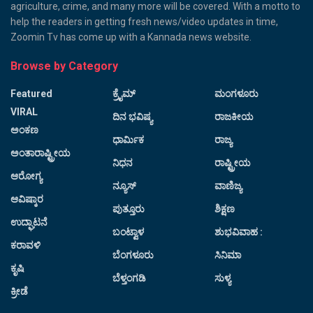
agriculture, crime, and many more will be covered. With a motto to
help the readers in getting fresh news/video updates in time,
Zoomin Tv has come up with a Kannada news website.
Browse by Category
Featured
ಕ್ರೈಮ್
ಮಂಗಳೂರು
VIRAL
ದಿನ ಭವಿಷ್ಯ
ರಾಜಕೀಯ
ಅಂಕಣ
ಧಾರ್ಮಿಕ
ರಾಜ್ಯ
ಅಂತಾರಾಷ್ಟ್ರೀಯ
ನಿಧನ
ರಾಷ್ಟ್ರೀಯ
ಆರೋಗ್ಯ
ನ್ಯೂಸ್
ವಾಣಿಜ್ಯ
ಆವಿಷ್ಕಾರ
ಪುತ್ತೂರು
ಶಿಕ್ಷಣ
ಉದ್ಘಾಟನೆ
ಬಂಟ್ವಾಳ
ಶುಭವಿವಾಹ :
ಕರಾವಳಿ
ಬೆಂಗಳೂರು
ಸಿನಿಮಾ
ಕೃಷಿ
ಬೆಳ್ತಂಗಡಿ
ಸುಳ್ಯ
ಕ್ರೀಡೆ