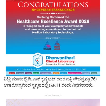
ವಿಟ್ಲ: ಮಾದಕಟ್ಟೆ ದಿ. ಎನ್ ಕೃಷ್ಣ ಭಟ್ ರವರ ಪತ್ನಿ ಸೌಭದ್ರಮ್ಮ(76)
ಅನಾರೋಗ್ಯದಿಂದ ಸ್ವಗೃಹದಲ್ಲಿ ಜೂ.11 ರಂದು ನಿಧನರಾದರು.
Advertisement