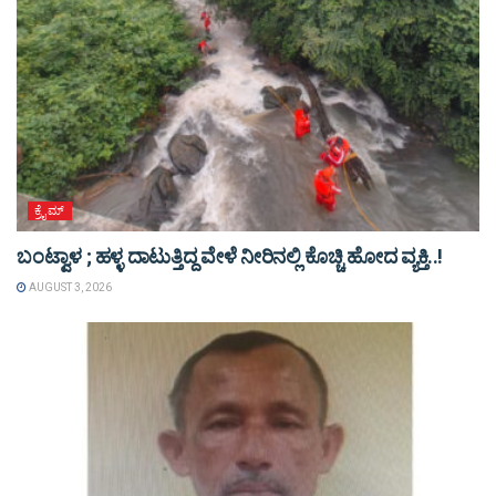
ಕ್ರೈಮ್
ಬಂಟ್ವಾಳ ; ಹಳ್ಳ ದಾಟುತ್ತಿದ್ದ ವೇಳೆ ನೀರಿನಲ್ಲಿ ಕೊಚ್ಚಿ ಹೋದ ವ್ಯಕ್ತಿ..!
AUGUST 3, 2026