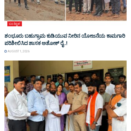
ಬಂಟ್ವಾಳ
ಶಂಭೂರು ಬಹುಗ್ರಾಮ ಕುಡಿಯುವ ನೀರಿನ ಯೋಜನೆಯ ಕಾಮಗಾರಿ
ಪರಿಶೀಲಿಸಿದ ಶಾಸಕ ಅಶೋಕ್ ರೈ..!
AUGUST 1, 2026