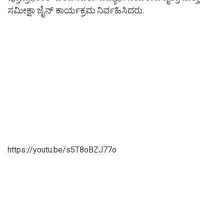
ಸಮೀಕ್ಷಾ ಜೈನ್ ಕಾರ್ಯಕ್ರಮ ನಿರ್ವಹಿಸಿದರು.
https://youtu.be/s5T8oBZJ77o