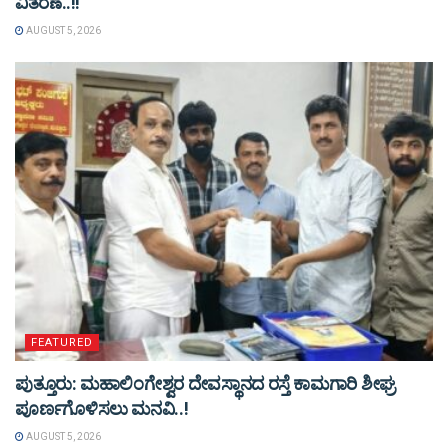
ವಿತರಣೆ..!!
AUGUST 5, 2026
FEATURED
ಪುತ್ತೂರು: ಮಹಾಲಿಂಗೇಶ್ವರ ದೇವಸ್ಥಾನದ ರಸ್ತೆ ಕಾಮಗಾರಿ ಶೀಘ್ರ
ಪೂರ್ಣಗೊಳಿಸಲು ಮನವಿ..!
AUGUST 5, 2026