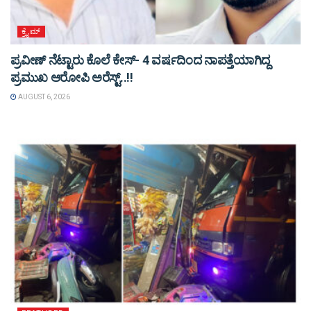
ಕ್ರೈಮ್
ಪ್ರವೀಣ್ ನೆಟ್ಟಾರು ಕೊಲೆ ಕೇಸ್‌- 4 ವರ್ಷದಿಂದ ನಾಪತ್ತೆಯಾಗಿದ್ದ
ಪ್ರಮುಖ ಆರೋಪಿ ಅರೆಸ್ಟ್‌..!!
AUGUST 6, 2026