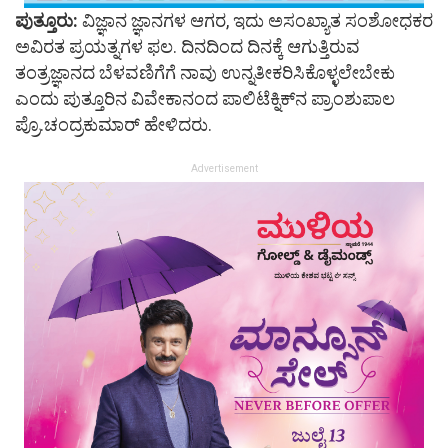
ಪುತ್ತೂರು:
ವಿಜ್ಞಾನ ಜ್ಞಾನಗಳ ಆಗರ, ಇದು ಅಸಂಖ್ಯಾತ ಸಂಶೋಧಕರ
ಅವಿರತ ಪ್ರಯತ್ನಗಳ ಫಲ. ದಿನದಿಂದ ದಿನಕ್ಕೆ ಆಗುತ್ತಿರುವ
ತಂತ್ರಜ್ಞಾನದ ಬೆಳವಣಿಗೆಗೆ ನಾವು ಉನ್ನತೀಕರಿಸಿಕೊಳ್ಳಲೇಬೇಕು
ಎಂದು ಪುತ್ತೂರಿನ ವಿವೇಕಾನಂದ ಪಾಲಿಟೆಕ್ನಿಕ್‌ನ ಪ್ರಾಂಶುಪಾಲ
ಪ್ರೊ.ಚಂದ್ರಕುಮಾರ್ ಹೇಳಿದರು.
Advertisement