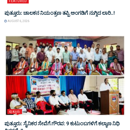
FEATURED
ಪುತ್ತೂರು: ಚಾಲಕನ ನಿಯಂತ್ರಣ ತಪ್ಪಿ ಅಂಗಡಿಗೆ ನುಗ್ಗಿದ ಲಾರಿ..!
AUGUST 6, 2026
ಪುತ್ತೂರು
ಪುತ್ತೂರು: ಸೈನಿಕರ ಸೇವೆಗೆ ಗೌರವ: 9 ಕುಟುಂಬಗಳಿಗೆ ಕಲ್ಯಾಣ ನಿಧಿ