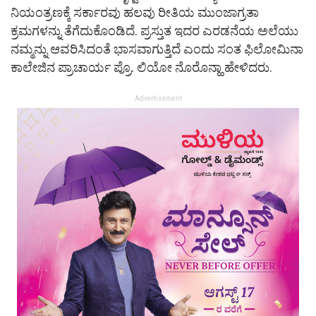
ನಿಯಂತ್ರಣಕ್ಕೆ ಸರ್ಕಾರವು ಹಲವು ರೀತಿಯ ಮುಂಜಾಗ್ರತಾ
ಕ್ರಮಗಳನ್ನು ತೆಗೆದುಕೊಂಡಿದೆ. ಪ್ರಸ್ತುತ ಇದರ ಎರಡನೆಯ ಅಲೆಯು
ನಮ್ಮನ್ನು ಆವರಿಸಿದಂತೆ ಭಾಸವಾಗುತ್ತಿದೆ ಎಂದು ಸಂತ ಫಿಲೋಮಿನಾ
ಕಾಲೇಜಿನ ಪ್ರಾಚಾರ್ಯ ಪ್ರೊ. ಲಿಯೋ ನೊರೊನ್ಹಾ ಹೇಳಿದರು.
Advertisement