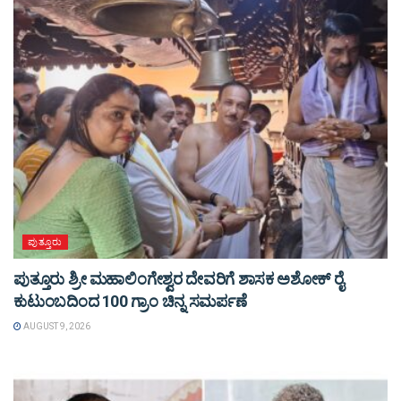
ಪುತ್ತೂರು
ಪುತ್ತೂರು ಶ್ರೀ ಮಹಾಲಿಂಗೇಶ್ವರ ದೇವರಿಗೆ ಶಾಸಕ ಅಶೋಕ್ ರೈ
ಕುಟುಂಬದಿಂದ 100 ಗ್ರಾಂ ಚಿನ್ನ ಸಮರ್ಪಣೆ
AUGUST 9, 2026