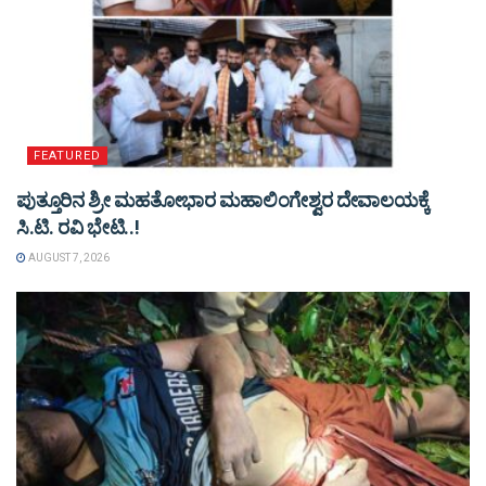
FEATURED
ಪುತ್ತೂರಿನ ಶ್ರೀ ಮಹತೋಭಾರ ಮಹಾಲಿಂಗೇಶ್ವರ ದೇವಾಲಯಕ್ಕೆ
ಸಿ.ಟಿ. ರವಿ ಭೇಟಿ..!
AUGUST 7, 2026