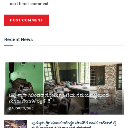
next time I comment.
Alternative:
Recent News
ವಿಟ್ಲ: ಗ್ಯಾಸ್ ಸಿಲಿಂಡರ್ ಸ್ಫೋಟ; ಗೃಹಿಣಿಯ ಸಮಯಪ್ರಜ್ಞೆಯಿಂದ
ಮೂರು ಜೀವಗಳ ರಕ್ಷಣೆ..!!
AUGUST 9, 2026
ಪುತ್ತೂರು ಶ್ರೀ ಮಹಾಲಿಂಗೇಶ್ವರ ದೇವರಿಗೆ ಶಾಸಕ ಅಶೋಕ್ ರೈ