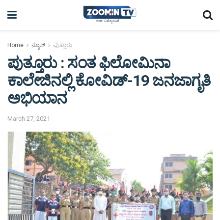
Home
ನ್ಯೂಸ್
ಪುತ್ತೂರು
ಪುತ್ತೂರು : ಸಂತ ಫಿಲೋಮಿನಾ
ಕಾಲೇಜಿನಲ್ಲಿ ಕೋವಿಡ್-19 ಜನಜಾಗೃತಿ
ಅಭಿಯಾನ
March 27, 2021