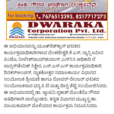
ಈ ಅಭಿಯಾನವನ್ನು ಯೂತ್‍ರೆಡ್‍ಕ್ರಾಸ್ ಘಟಕದ
ಕಾರ್ಯಕ್ರಮಾಧಿಕಾರಿಗಳಾದ ವೆಂಕಟೇಶ್ವರಿ ಕೆ ಎಸ್, ನ್ಯಾನ್ಸಿ ಲವೀನ
ಪಿಂಟೊ, ನೀಲೇಶ್‍ಜಾಯ್‍ಡಯಾಸ್, ಎನ್‍ಸಿಸಿ ಅಧಿಕಾರಿ ಲೆ.
ಜಾನ್ಸನ್‍ಡೇವಿಡ್ ಸಿಕ್ವೇರ, ಎನ್.ಎಸ್.ಎಸ್ ಕಾರ್ಯಕ್ರಮಾಧಿಕಾರಿ
ದಿನಕರ್‍ಅಂಚನ್, ಸ್ನಾತಕೋತ್ತರ ಸಮಾಜಕಾರ್ಯ ವಿಭಾಗದ
ಸಂಯೋಜಕಿ ಶ್ರೀಮಣಿ ಹಾಗೂ ರೋವರ್-ರೇಂಜರ್ ಘಟಕದ
ಸಂಯೋಜಕರಾದ ಧನ್ಯ ಪಿ ಟಿ ಮತ್ತು ದೀಪ್ತಿ ಶೆಟ್ಟಿ ಸಂಯೋಜಿಸಿದರು.
ಈ ಅಭಿಯಾನದಲ್ಲಿ ಡಾ. ಆ್ಯಂಟನಿ ಪ್ರಕಾಶ್ ಮೊಂತೆರೊ ಗೌರವ
ಅತಿಥಿಗಳಾಗಿ ಪಾಲ್ಗೊಂಡರು. ಕನ್ನಡ ವಿಭಾಗದ ಮುಖ್ಯಸ್ಥ ಡಾ.
ವಿಜಯಕುಮಾರ್ ಮೊಳೆಯಾರ ಕಾರ್ಯಕ್ರಮ ನಿರೂಪಿಸಿದರು.