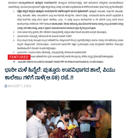
FEATURED
ಭಾರೀ ಮಳೆ ಹಿನ್ನೆಲೆ: ಪುತ್ತೂರು ಉಪವಿಭಾಗದ ಶಾಲೆ, ಪಿಯು
ಕಾಲೇಜು ಗಳಿಗೆ ನಾಳೆ(ಆ.08) ರಜೆ..!!
AUGUST 7, 2026