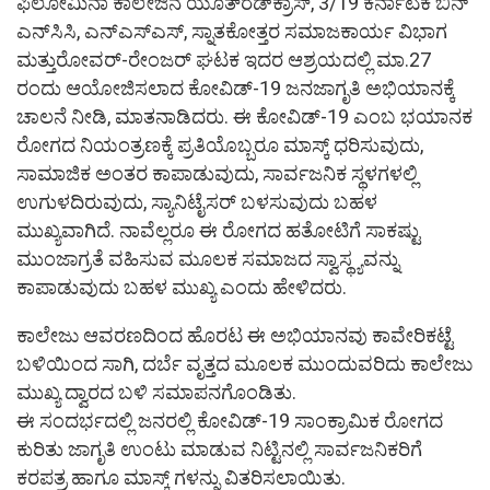
ಫಿಲೋಮಿನಾ ಕಾಲೇಜಿನ ಯೂತ್‍ರೆಡ್‍ಕ್ರಾಸ್, 3/19 ಕರ್ನಾಟಕ ಬಿನ್
ಎನ್‍ಸಿಸಿ, ಎನ್‍ಎಸ್‍ಎಸ್, ಸ್ನಾತಕೋತ್ತರ ಸಮಾಜಕಾರ್ಯ ವಿಭಾಗ
ಮತ್ತುರೋವರ್-ರೇಂಜರ್ ಘಟಕ ಇದರ ಆಶ್ರಯದಲ್ಲಿ ಮಾ.27
ರಂದು ಆಯೋಜಿಸಲಾದ ಕೋವಿಡ್-19 ಜನಜಾಗೃತಿ ಅಭಿಯಾನಕ್ಕೆ
ಚಾಲನೆ ನೀಡಿ, ಮಾತನಾಡಿದರು. ಈ ಕೋವಿಡ್-19 ಎಂಬ ಭಯಾನಕ
ರೋಗದ ನಿಯಂತ್ರಣಕ್ಕೆ ಪ್ರತಿಯೊಬ್ಬರೂ ಮಾಸ್ಕ್ ಧರಿಸುವುದು,
ಸಾಮಾಜಿಕ ಅಂತರ ಕಾಪಾಡುವುದು, ಸಾರ್ವಜನಿಕ ಸ್ಥಳಗಳಲ್ಲಿ
ಉಗುಳದಿರುವುದು, ಸ್ಯಾನಿಟೈಸರ್ ಬಳಸುವುದು ಬಹಳ
ಮುಖ್ಯವಾಗಿದೆ. ನಾವೆಲ್ಲರೂ ಈ ರೋಗದ ಹತೋಟಿಗೆ ಸಾಕಷ್ಟು
ಮುಂಜಾಗ್ರತೆ ವಹಿಸುವ ಮೂಲಕ ಸಮಾಜದ ಸ್ವಾಸ್ಥ್ಯವನ್ನು
ಕಾಪಾಡುವುದು ಬಹಳ ಮುಖ್ಯ ಎಂದು ಹೇಳಿದರು.
ಕಾಲೇಜು ಆವರಣದಿಂದ ಹೊರಟ ಈ ಅಭಿಯಾನವು ಕಾವೇರಿಕಟ್ಟೆ
ಬಳಿಯಿಂದ ಸಾಗಿ, ದರ್ಬೆ ವೃತ್ತದ ಮೂಲಕ ಮುಂದುವರಿದು ಕಾಲೇಜು
ಮುಖ್ಯ ದ್ವಾರದ ಬಳಿ ಸಮಾಪನಗೊಂಡಿತು.
ಈ ಸಂದರ್ಭದಲ್ಲಿ ಜನರಲ್ಲಿ ಕೋವಿಡ್-19 ಸಾಂಕ್ರಾಮಿಕ ರೋಗದ
ಕುರಿತು ಜಾಗೃತಿ ಉಂಟು ಮಾಡುವ ನಿಟ್ಟಿನಲ್ಲಿ ಸಾರ್ವಜನಿಕರಿಗೆ
ಕರಪತ್ರ ಹಾಗೂ ಮಾಸ್ಕ್ ಗಳನ್ನು ವಿತರಿಸಲಾಯಿತು.