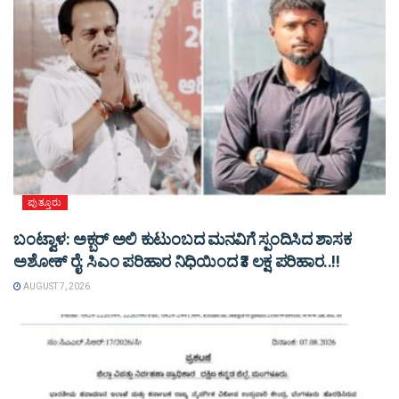
ಪುತ್ತೂರು
ಬಂಟ್ವಾಳ: ಅಕ್ಬರ್ ಅಲಿ ಕುಟುಂಬದ ಮನವಿಗೆ ಸ್ಪಂದಿಸಿದ ಶಾಸಕ
ಅಶೋಕ್ ರೈ: ಸಿಎಂ ಪರಿಹಾರ ನಿಧಿಯಿಂದ ₹3 ಲಕ್ಷ ಪರಿಹಾರ..!!
AUGUST 7, 2026