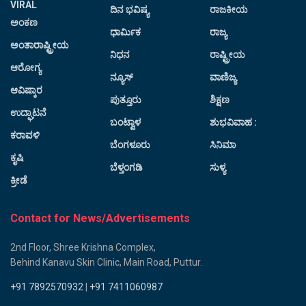
VIRAL
ದಿನ ಭವಿಷ್ಯ
ರಾಜಕೀಯ
ಅಂಕಣ
ಧಾರ್ಮಿಕ
ರಾಜ್ಯ
ಅಂತಾರಾಷ್ಟ್ರೀಯ
ನಿಧನ
ರಾಷ್ಟ್ರೀಯ
ಆರೋಗ್ಯ
ನ್ಯೂಸ್
ವಾಣಿಜ್ಯ
ಆವಿಷ್ಕಾರ
ಪುತ್ತೂರು
ಶಿಕ್ಷಣ
ಉದ್ಘಾಟನೆ
ಬಂಟ್ವಾಳ
ಶುಭವಿವಾಹ :
ಕರಾವಳಿ
ಬೆಂಗಳೂರು
ಸಿನಿಮಾ
ಕೃಷಿ
ಬೆಳ್ತಂಗಡಿ
ಸುಳ್ಯ
ಕ್ರೀಡೆ
Contact for News/Advertisements
2nd Floor, Shree Krishna Complex,
Behind Kanavu Skin Clinic, Main Road, Puttur.
+91 7892570932
|
+91 7411060987