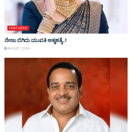
FEATURED
ನೇಣು ಬಿಗಿದು ಯುವತಿ ಆತ್ಮಹತ್ಯೆ..!
AUGUST 7, 2026