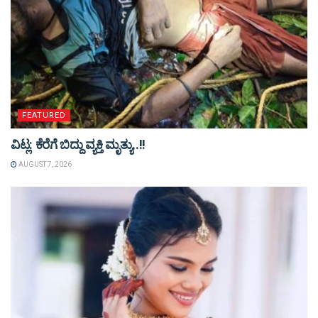
FEATURED
ವಿಟ್ಲ: ಕೆರೆಗೆ ಬಿದ್ದು ವ್ಯಕ್ತಿ ಮೃತ್ಯು..!!
AUGUST 7, 2026