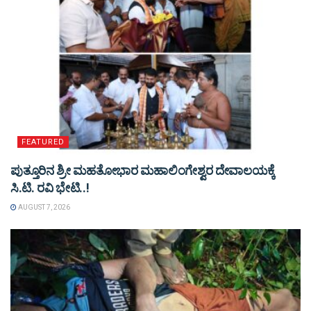
FEATURED
ಪುತ್ತೂರಿನ ಶ್ರೀ ಮಹತೋಭಾರ ಮಹಾಲಿಂಗೇಶ್ವರ ದೇವಾಲಯಕ್ಕೆ
ಸಿ.ಟಿ. ರವಿ ಭೇಟಿ..!
AUGUST 7, 2026