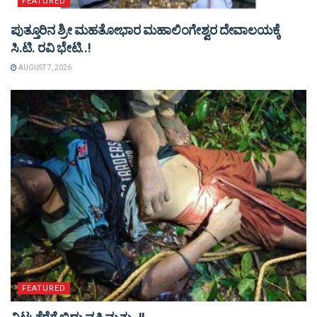
FEATURED
ಪುತ್ತೂರಿನ ಶ್ರೀ ಮಹತೋಭಾರ ಮಹಾಲಿಂಗೇಶ್ವರ ದೇವಾಲಯಕ್ಕೆ
ಸಿ.ಟಿ. ರವಿ ಭೇಟಿ..!
AUGUST 7, 2026
FEATURED