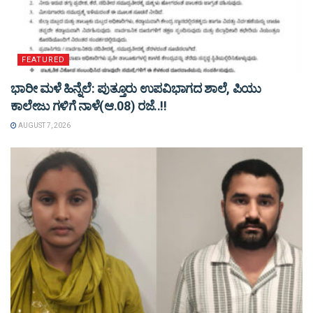
FEATURED
ಭಾರೀ ಮಳೆ ಹಿನ್ನೆಲೆ: ಪುತ್ತೂರು ಉಪವಿಭಾಗದ ಶಾಲೆ, ಪಿಯು
ಕಾಲೇಜು ಗಳಿಗೆ ನಾಳೆ(ಆ.08) ರಜೆ..!!
AUGUST 7, 2026