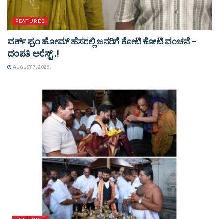
FEATURED
ವರ್ಕ್ ಫ್ರಂ ಹೋಮ್ ಹೆಸರಲ್ಲಿ ಜನರಿಗೆ ಕೋಟಿ ಕೋಟಿ ವಂಚನೆ –
ದಂಪತಿ ಅರೆಸ್ಟ್..!
AUGUST 7, 2026