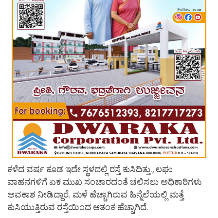
ಕಳೆದ ವರ್ಷ ಕೂಡ ಇದೇ ಸ್ಥಳದಲ್ಲಿ ರಸ್ತೆ ಕುಸಿದಿತ್ತು., ಲಘು
ವಾಹನಗಳಿಗೆ ಏಕ ಮುಖ ಸಂಚಾರದಂತೆ ಚಲಿಸಲು ಅಧಿಕಾರಿಗಳು
ಅವಕಾಶ ನೀಡಿದ್ದಾರೆ. ಮಳೆ ಹೆಚ್ಚಾಗಿರುವ ಹಿನ್ನೆಲೆಯಲ್ಲಿ ಮತ್ತೆ
ಕುಸಿಯುತ್ತಿರುವ ರಸ್ತೆಯಿಂದ ಆತಂಕ ಹೆಚ್ಚಾಗಿದೆ.