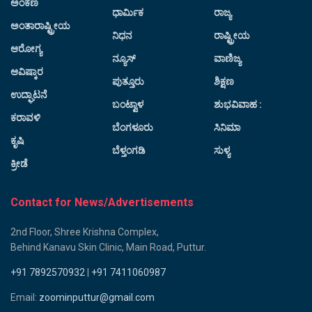
ಅಂಕಣ
ಧಾರ್ಮಿಕ
ರಾಜ್ಯ
ಅಂತಾರಾಷ್ಟ್ರೀಯ
ನಿಧನ
ರಾಷ್ಟ್ರೀಯ
ಆರೋಗ್ಯ
ನ್ಯೂಸ್
ವಾಣಿಜ್ಯ
ಆವಿಷ್ಕಾರ
ಪುತ್ತೂರು
ಶಿಕ್ಷಣ
ಉದ್ಘಾಟನೆ
ಬಂಟ್ವಾಳ
ಶುಭವಿವಾಹ :
ಕರಾವಳಿ
ಬೆಂಗಳೂರು
ಸಿನಿಮಾ
ಕೃಷಿ
ಬೆಳ್ತಂಗಡಿ
ಸುಳ್ಯ
ಕ್ರೀಡೆ
Contact for News/Advertisements
2nd Floor, Shree Krishna Complex,
Behind Kanavu Skin Clinic, Main Road, Puttur.
+91 7892570932
|
+91 7411060987
Email:
zoominputtur@gmail.com