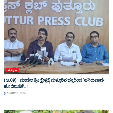
ಪುತ್ತೂರು
(ಆ.09) : ಮಾಣಿಲ ಶ್ರೀ ಕ್ಷೇತ್ರಕ್ಕೆ ಪುತ್ತೂರಿನ ಭಕ್ತರಿಂದ ‘ಹಸಿರುವಾಣಿ
ಹೊರೆಕಾಣಿಕೆ’..!
AUGUST 6, 2026