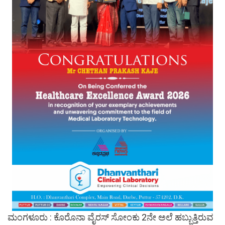
ಮಂಗಳೂರು : ಕೊರೊನಾ ವೈರಸ್ ಸೋಂಕು 2ನೇ ಅಲೆ ಹಬ್ಬುತ್ತಿರುವ