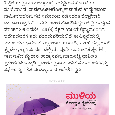
ಹಿನ್ನೆಲೆಯಲ್ಲಿ ಹಾಗೂ ಜಿಲ್ಲೆಯಲ್ಲಿ ಹೆಚ್ಚುತ್ತಿರುವ ಸೋಂಕಿತರ
ಸಂಖ್ಯೆಯಿಂದ , ಸಾರ್ವಜನಿಕಆರೋಗ್ಯ ಕಾಪಾಡುವ ಉದ್ದೇಶದಿಂದ
ಧಾರ್ಮಿಕಆಚರಣೆ, ಸಭೆ ಸಮಾರಂಭ ನಡೆಸದಂತೆ ಜಿಲ್ಲಾಧಿಕಾರಿ
ಡಾ.ರಾಜೇಂದ್ರ ಕೆ.ವಿ ಅವರು ಆದೇಶ ಹೊರಡಿಸಿದ್ದರು.ಜಿಲ್ಲೆಯಾದ್ಯಂತ
ಮಾರ್ಚ್ 29ರಿಂದಲೇ 144 (3) ಸೆಕ್ಷನ್ ಜಾರಿಯಲ್ಲಿದ್ದು ಮುಂದಿನ
ಆದೇಶದವರೆಗೆ ಇದು ಮುಂದುವರಿಯಲಿದೆ. ಈ ಹಿನ್ನಲೆಯಲ್ಲಿ
ಮುಂಬರುವ ಧಾರ್ಮಿಕ ಹಬ್ಬಗಳಾದ ಯುಗಾದಿ, ಹೋಳಿ ಹಬ್ಬ, ಗುಡ್
ಪ್ರೈಡೇ ಇತ್ಯಾದಿ ಸಂದರ್ಭದಲ್ಲಿ ಯಾವುದೇ ಸಾರ್ವಜನಿಕ ಸ್ಥಳಗಳು,
ಸಾರ್ವಜನಿಕ ಮೈದಾನ, ಉದ್ಯಾನವನ, ಮಾರುಕಟ್ಟೆ, ಧಾರ್ಮಿಕ
ಪ್ರದೇಶಗಳು ಇತ್ಯಾದಿ ಪ್ರದೇಶದಲ್ಲಿ ಸಾರ್ವಜನಿಕ ಸಮಾರಂಭಗಳನ್ನು
ಸಭೆಗಳನ್ನು ನಡೆಸುವಂತಿಲ್ಲ ಎಂದುಆದೇಶಿಸಿದ್ದರು.
Advertisement