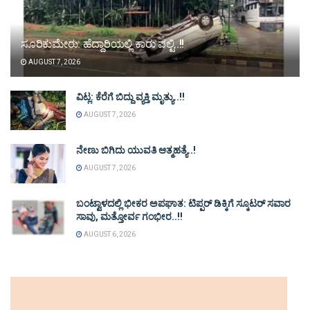
ಸೂರಿಕುಮೇರು: ಹೆದ್ದಾರಿಯಲ್ಲಿ ಕಾರು ಪಲ್ಟಿ..!!
AUGUST 7, 2026
ವಿಟ್ಲ: ಕೆರೆಗೆ ಬಿದ್ದು ವ್ಯಕ್ತಿ ಮೃತ್ಯು..!!
AUGUST 7, 2026
ನೇಣು ಬಿಗಿದು ಯುವತಿ ಆತ್ಮಹತ್ಯೆ..!
AUGUST 7, 2026
ಬಂಟ್ವಾಳದಲ್ಲಿ ಭೀಕರ ಅಪಘಾತ: ಟಿಪ್ಪರ್ ಡಿಕ್ಕಿಗೆ ಸ್ಕೂಟರ್ ಸವಾರ
ಸಾವು, ಮತ್ತೋರ್ವ ಗಂಭೀರ..!!
AUGUST 6, 2026