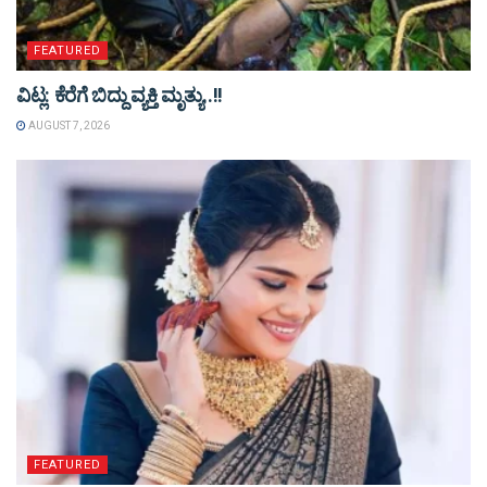
FEATURED
ವಿಟ್ಲ: ಕೆರೆಗೆ ಬಿದ್ದು ವ್ಯಕ್ತಿ ಮೃತ್ಯು..!!
AUGUST 7, 2026
FEATURED