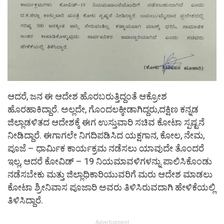
ಆದರೆ, ಜನ ಈ ಆದೇಶ ಹೊರಬರುತ್ತಿದ್ದಂತೆ ಆಕ್ರೋಶ
ಹೊರಹಾಕಿದ್ದಾರೆ. ಅಲ್ಲದೇ, ಗೊಂದಲಕ್ಕೀಡಾಗಿದ್ದರು,ದಕ್ಷಿಣ ಕನ್ನಡ
ಜಿಲ್ಲಾಡಳಿತದ ಆದೇಶಕ್ಕೆ ಈಗ ಉಸ್ತುವಾರಿ ಸಚಿವ ಕೋಟಾ ಸ್ಪಷ್ಟನೆ
ನೀಡಿದ್ದಾರೆ. ಈಗಾಗಲೇ ನಿಗದಿಪಡಿಸಿದ ಯಕ್ಷಗಾನ, ಕೋಲ, ನೇಮ,
ಪೂಜೆ – ಧಾರ್ಮಿಕ ಕಾರ್ಯಕ್ರಮ ನಡೆಸಲು ಯಾವುದೇ ತೊಂದರೆ
ಇಲ್ಲ, ಆದರೆ ಕೋವಿಡ್ – 19 ನಿಯಮಾವಳಿಗಳನ್ನು ಪಾಲಿಸಿಕೊಂಡು
ನಡೆಸಬೇಕು ಮತ್ತು ಜಿಲ್ಲಾಧಿಕಾರಿಯುವರಿಗೆ ಮರು ಆದೇಶ ಮಾಡಲು
ಕೋಟಾ ಶ್ರೀನಿವಾಸ ಪೂಜಾರಿ ಅವರು ತಿಳಿಸಿರುವದಾಗಿ ಹೇಳಿಕೆಯಲ್ಲಿ
ತಿಳಿಸಿದ್ದಾರೆ.
Advertisement