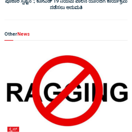
ಪೂಜಾರಿ ಸ್ಪಷ್ಟನೆ :; ಕೋವಿಡ್ 19 ನಿಯಮ ಪಾಲನೆ ಯೊಂದಿಗೆ ಕಾರ್ಯಕ್ರಮ
ನಡೆಸಲು ಅನುಮತಿ
Other
News
ಕ್ರೈಮ್