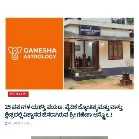
ಮಂಗಳೂರು
25 ವರ್ಷಗಳ ಯಶಸ್ವಿ ಪಯಣ: ವೈದಿಕ ಜ್ಯೋತಿಷ್ಯ ಮತ್ತು ವಾಸ್ತು
ಕ್ಷೇತ್ರದಲ್ಲಿ ವಿಶ್ವಾಸದ ಹೆಸರಾಗಿರುವ ಶ್ರೀ ಗಣೇಶಾ ಆಸ್ಟ್ರೋ..!
AUGUST 4, 2026