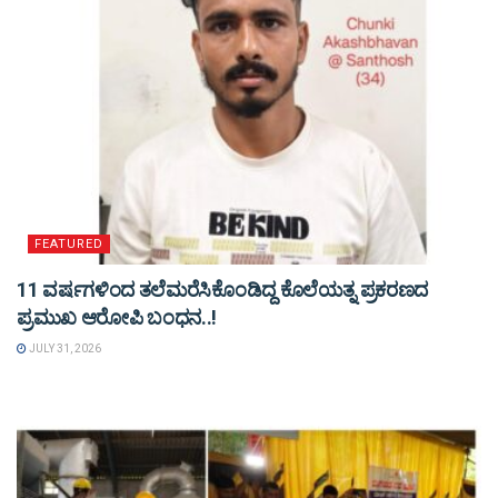
FEATURED
11 ವರ್ಷಗಳಿಂದ ತಲೆಮರೆಸಿಕೊಂಡಿದ್ದ ಕೊಲೆಯತ್ನ ಪ್ರಕರಣದ
ಪ್ರಮುಖ ಆರೋಪಿ ಬಂಧನ..!
JULY 31, 2026