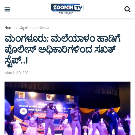
Home
ನ್ಯೂಸ್
ಮಂಗಳೂರು
ಮಂಗಳೂರು: ಮಲೆಯಾಳಂ ಹಾಡಿಗೆ
ಪೊಲೀಸ್ ಅಧಿಕಾರಿಗಳಿಂದ ಸಖತ್
ಸ್ಟೆಪ್..!
March 30, 2021