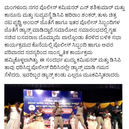
ಮಂಗಳೂರು ನಗರ ಪೊಲೀಸ್ ಕಮಿಷನರ್ ಎನ್‌ ಶಶಿಕುಮಾರ್ ಮತ್ತು
ಕಾನೂನು ಮತ್ತು ಸುವ್ಯವಸ್ಥೆ ಡಿಸಿಪಿ ಹರಿರಾಂ ಶಂಕರ್‌, ತುಳು ಚಿತ್ರ
ನಟ ಪೃಥ್ವಿ ಅಂಬರ್ ಜೊತೆಗೆ ಹಾಗೂ ಇತರ ಪೊಲೀಸ್ ಸಿಬ್ಬಂದಿಗಳ
ಜೊತೆಗೆ ಡ್ಯಾನ್ಸ್ ಮಾಡಿದ್ದಾರೆ.ಸಮಾರೋಪ ಸಮಾರಂಭದಲ್ಲಿ ಗೃಹ
ಸಚಿವ ಬಸವರಾಜ ಬೊಮ್ಮಾಯಿ ಪಾಲ್ಗೊಂಡು ತೆರಳಿದ ಬಳಿಕ ಸಭಾ
ಕಾರ್ಯಕ್ರಮದ ಕೊನೆಯಲ್ಲಿ ಪೊಲೀಸ್ ಸಿಬ್ಬಂದಿ ಹಾಗೂ ಅವರ
ಪರಿವಾರದ ಸದಸ್ಯರಿಂದ ಸಾಂಸ್ಕೃತಿಕ ಕಾರ್ಯಕ್ರಮ
ಹಮ್ಮಿಕೊಳ್ಳಲಾಗಿತ್ತು. ಈ ಸಂದರ್ಭ ಖುದ್ದು ಕಮಿಷನರ್ ಮತ್ತು ಡಿಸಿಪಿ
ತಾವು ಧರಿಸಿದ್ದ ಪೊಲೀಸ್ ದಿರಿಸಿನಲ್ಲೇ ಡ್ಯಾನ್ಸ್ ಮಾಡಿ ಗಮನ
ಸೆಳೆದರು. ಇವರಿಬ್ಬರ ಡ್ಯಾನ್ಸ್ ಕಂಡು ಎಲ್ಲರೂ ಮೂಕವಿಸ್ಮಿತರಾದರು.