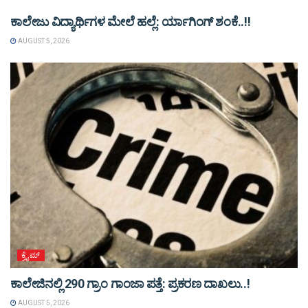
ಕಾಲೇಜು ವಿದ್ಯಾರ್ಥಿಗಳ ಮೇಲೆ ಹಲ್ಲೆ: ರ್ಯಾಗಿಂಗ್ ಶಂಕೆ..!!
AUGUST 5, 2026
ಕ್ರೈಮ್
ಕಾಲೇಜಿನಲ್ಲಿ 290 ಗ್ರಾಂ ಗಾಂಜಾ ಪತ್ತೆ: ಪ್ರಕರಣ ದಾಖಲು..!
AUGUST 5, 2026