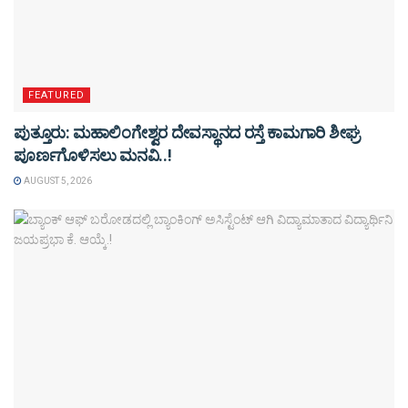
FEATURED
ಪುತ್ತೂರು: ಮಹಾಲಿಂಗೇಶ್ವರ ದೇವಸ್ಥಾನದ ರಸ್ತೆ ಕಾಮಗಾರಿ ಶೀಘ್ರ
ಪೂರ್ಣಗೊಳಿಸಲು ಮನವಿ..!
AUGUST 5, 2026