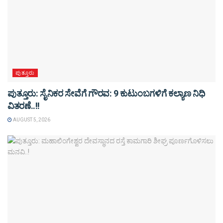
ಪುತ್ತೂರು
ಪುತ್ತೂರು: ಸೈನಿಕರ ಸೇವೆಗೆ ಗೌರವ: 9 ಕುಟುಂಬಗಳಿಗೆ ಕಲ್ಯಾಣ ನಿಧಿ
ವಿತರಣೆ..!!
AUGUST 5, 2026