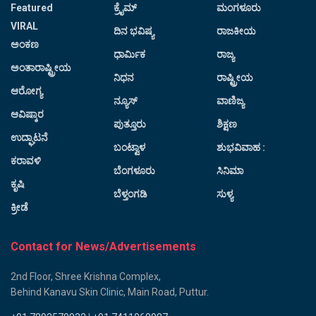
Featured
ಕ್ರೈಮ್
ಮಂಗಳೂರು
VIRAL
ದಿನ ಭವಿಷ್ಯ
ರಾಜಕೀಯ
ಅಂಕಣ
ಧಾರ್ಮಿಕ
ರಾಜ್ಯ
ಅಂತಾರಾಷ್ಟ್ರೀಯ
ನಿಧನ
ರಾಷ್ಟ್ರೀಯ
ಆರೋಗ್ಯ
ನ್ಯೂಸ್
ವಾಣಿಜ್ಯ
ಆವಿಷ್ಕಾರ
ಪುತ್ತೂರು
ಶಿಕ್ಷಣ
ಉದ್ಘಾಟನೆ
ಬಂಟ್ವಾಳ
ಶುಭವಿವಾಹ :
ಕರಾವಳಿ
ಬೆಂಗಳೂರು
ಸಿನಿಮಾ
ಕೃಷಿ
ಬೆಳ್ತಂಗಡಿ
ಸುಳ್ಯ
ಕ್ರೀಡೆ
Contact for News/Advertisements
2nd Floor, Shree Krishna Complex,
Behind Kanavu Skin Clinic, Main Road, Puttur.