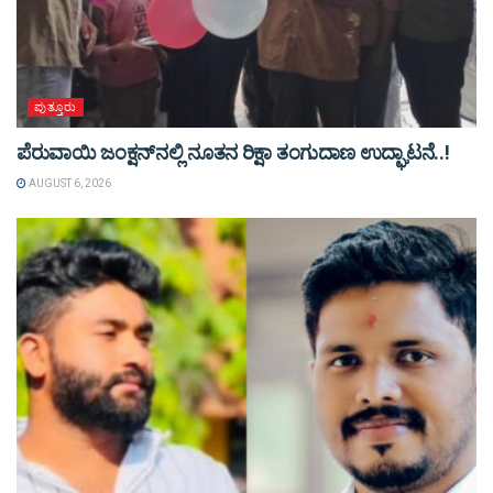
ಪುತ್ತೂರು
ಪೆರುವಾಯಿ ಜಂಕ್ಷನ್‌ನಲ್ಲಿ ನೂತನ ರಿಕ್ಷಾ ತಂಗುದಾಣ ಉದ್ಘಾಟನೆ..!
AUGUST 6, 2026