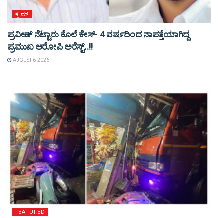
ಕ್ರೈಮ್
ಪ್ರವೀಣ್ ನೆಟ್ಟಾರು ಕೊಲೆ ಕೇಸ್‌- 4 ವರ್ಷದಿಂದ ನಾಪತ್ತೆಯಾಗಿದ್ದ
ಪ್ರಮುಖ ಆರೋಪಿ ಅರೆಸ್ಟ್‌..!!
AUGUST 6, 2026
FEATURED