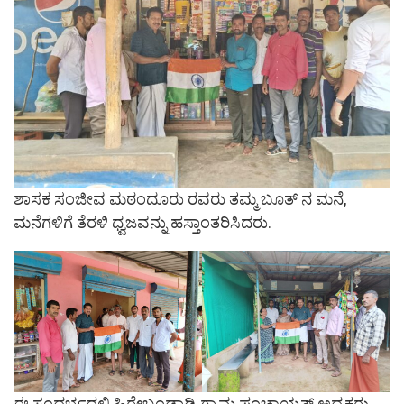
ಶಾಸಕ ಸಂಜೀವ ಮಠಂದೂರು ರವರು ತಮ್ಮ ಬೂತ್ ನ ಮನೆ,
ಮನೆಗಳಿಗೆ ತೆರಳಿ ಧ್ವಜವನ್ನು ಹಸ್ತಾಂತರಿಸಿದರು.
ಈ ಸಂದರ್ಭದಲ್ಲಿ ಹಿರೇಬಂಡಾಡಿ ಗ್ರಾಮ ಪಂಚಾಯತ್ ಅಧ್ಯಕ್ಷರು