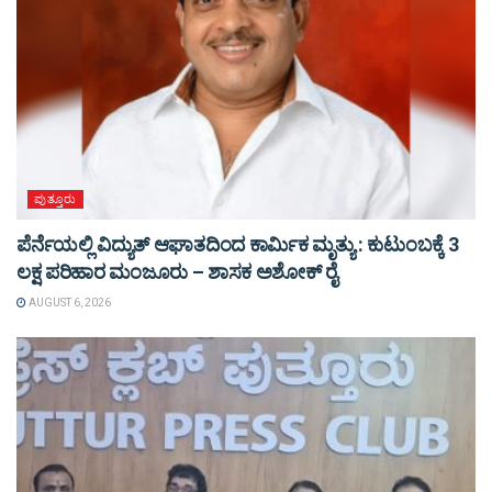
ಪುತ್ತೂರು
ಪೆರ್ನೆಯಲ್ಲಿ ವಿದ್ಯುತ್ ಆಘಾತದಿಂದ ಕಾರ್ಮಿಕ ಮೃತ್ಯು : ಕುಟುಂಬಕ್ಕೆ 3
ಲಕ್ಷ ಪರಿಹಾರ ಮಂಜೂರು – ಶಾಸಕ ಅಶೋಕ್ ರೈ
AUGUST 6, 2026