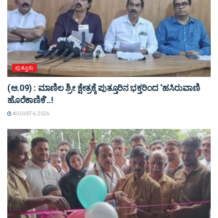
ಪುತ್ತೂರು
(ಆ.09) : ಮಾಣಿಲ ಶ್ರೀ ಕ್ಷೇತ್ರಕ್ಕೆ ಪುತ್ತೂರಿನ ಭಕ್ತರಿಂದ ‘ಹಸಿರುವಾಣಿ
ಹೊರೆಕಾಣಿಕೆ’..!
AUGUST 6, 2026