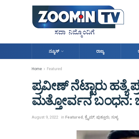
ನ್ಯೂಸ್
ರಾಜ್ಯ
Home
Featured
ಪ್ರವೀಣ್ ನೆಟ್ಟಾರು ಹತ್ಯ
ಮತ್ತೋರ್ವನ ಬಂಧನ: ಬಂಧ
August 9, 2022
in
Featured
,
ಕ್ರೈಮ್
,
ಪುತ್ತೂರು
,
ಸುಳ್ಯ