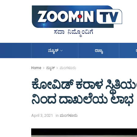
ನ್ಯೂಸ್
ರಾಜ್ಯ
Home
ನ್ಯೂಸ್
ಮಂಗಳೂರು
ಕೋವಿಡ್ ಕರಾಳ ಸ್ಥಿತಿಯಲ್
ನಿಂದ ದಾಖಲೆಯ ಲಾಭ
April 3, 2021
in
ಮಂಗಳೂರು