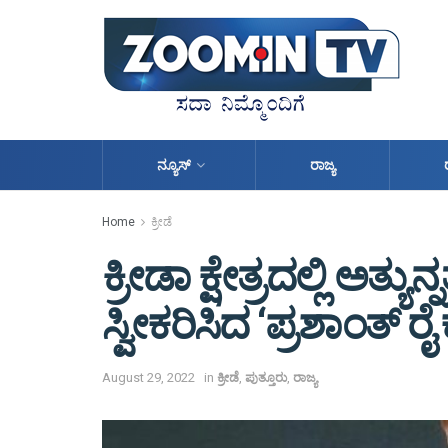
ನ್ಯೂಸ್
ರಾಜ್ಯ
Home
ಕ್ರೀಡೆ
ಕ್ರೀಡಾ ಕ್ಷೇತ್ರದಲ್ಲಿ ಅತ್ಯುನ
ಸ್ವೀಕರಿಸಿದ ‘ಪ್ರಶಾಂತ್ ರೈ 
August 29, 2022
in
ಕ್ರೀಡೆ
,
ಪುತ್ತೂರು
,
ರಾಜ್ಯ