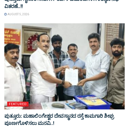
ವಿತರಣೆ..!!
AUGUST 5, 2026
FEATURED
ಪುತ್ತೂರು: ಮಹಾಲಿಂಗೇಶ್ವರ ದೇವಸ್ಥಾನದ ರಸ್ತೆ ಕಾಮಗಾರಿ ಶೀಘ್ರ
ಪೂರ್ಣಗೊಳಿಸಲು ಮನವಿ..!