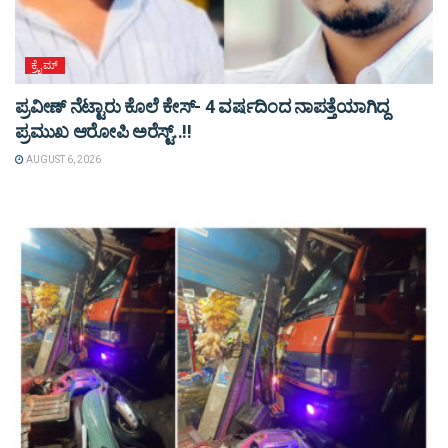
ಕ್ರೈಮ್
ಪ್ರವೀಣ್ ನೆಟ್ಟಾರು ಕೊಲೆ ಕೇಸ್‌- 4 ವರ್ಷದಿಂದ ನಾಪತ್ತೆಯಾಗಿದ್ದ
ಪ್ರಮುಖ ಆರೋಪಿ ಅರೆಸ್ಟ್‌..!!
AUGUST 6, 2026