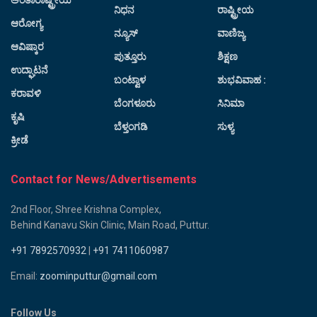
ನಿಧನ
ರಾಷ್ಟ್ರೀಯ
ಆರೋಗ್ಯ
ನ್ಯೂಸ್
ವಾಣಿಜ್ಯ
ಆವಿಷ್ಕಾರ
ಪುತ್ತೂರು
ಶಿಕ್ಷಣ
ಉದ್ಘಾಟನೆ
ಬಂಟ್ವಾಳ
ಶುಭವಿವಾಹ :
ಕರಾವಳಿ
ಬೆಂಗಳೂರು
ಸಿನಿಮಾ
ಕೃಷಿ
ಬೆಳ್ತಂಗಡಿ
ಸುಳ್ಯ
ಕ್ರೀಡೆ
Contact for News/Advertisements
2nd Floor, Shree Krishna Complex,
Behind Kanavu Skin Clinic, Main Road, Puttur.
+91 7892570932
|
+91 7411060987
Email:
zoominputtur@gmail.com
Follow Us