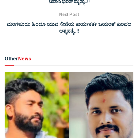
ನಿವಾಸಿ ಭರತ್ ಮೃತ್ಯು..!!
Next Post
ಮಂಗಳೂರು: ಹಿಂದೂ ಯುವ ಸೇನೆಯ ಕಾರ್ಯಕರ್ತ ಜಯಂತ್ ಕುಂಪಲ
ಆತ್ಮಹತ್ಯೆ..!!
Other
News