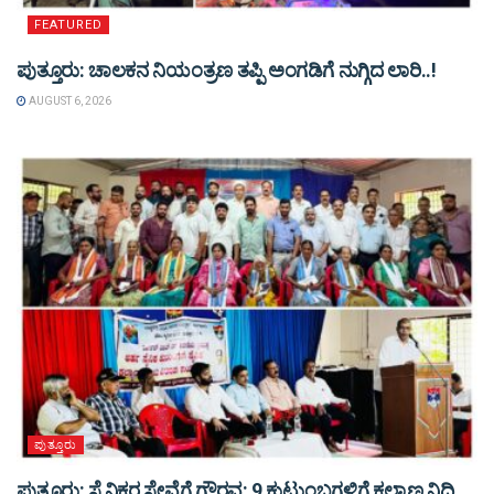
FEATURED
ಪುತ್ತೂರು: ಚಾಲಕನ ನಿಯಂತ್ರಣ ತಪ್ಪಿ ಅಂಗಡಿಗೆ ನುಗ್ಗಿದ ಲಾರಿ..!
AUGUST 6, 2026
ಪುತ್ತೂರು
ಪುತ್ತೂರು: ಸೈನಿಕರ ಸೇವೆಗೆ ಗೌರವ: 9 ಕುಟುಂಬಗಳಿಗೆ ಕಲ್ಯಾಣ ನಿಧಿ