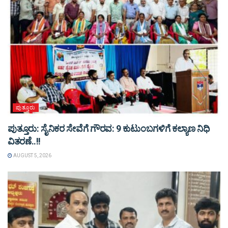
ಪುತ್ತೂರು
ಪುತ್ತೂರು: ಸೈನಿಕರ ಸೇವೆಗೆ ಗೌರವ: 9 ಕುಟುಂಬಗಳಿಗೆ ಕಲ್ಯಾಣ ನಿಧಿ
ವಿತರಣೆ..!!
AUGUST 5, 2026