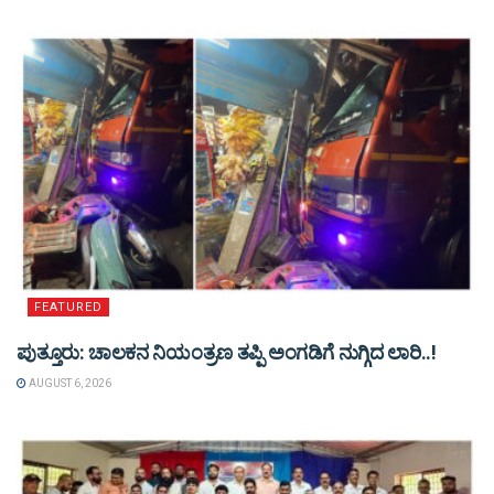
FEATURED
ಪುತ್ತೂರು: ಚಾಲಕನ ನಿಯಂತ್ರಣ ತಪ್ಪಿ ಅಂಗಡಿಗೆ ನುಗ್ಗಿದ ಲಾರಿ..!
AUGUST 6, 2026