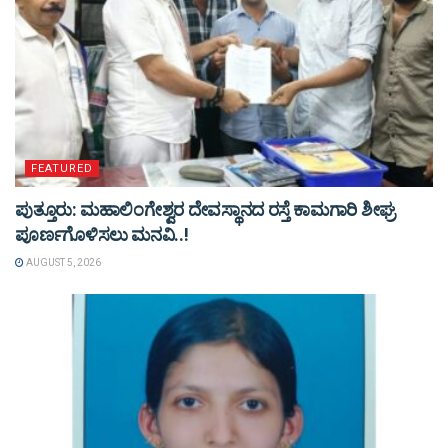
FEATURED
ಪುತ್ತೂರು: ಮಹಾಲಿಂಗೇಶ್ವರ ದೇವಸ್ಥಾನದ ರಸ್ತೆ ಕಾಮಗಾರಿ ಶೀಘ್ರ
ಪೂರ್ಣಗೊಳಿಸಲು ಮನವಿ..!
AUGUST 5, 2026