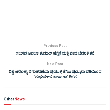
Previous Post
ಸಂಸದ ಅನಂತ ಕುಮಾರ್‌ ಹೆಗ್ಡೆಗೆ ಮತ್ತೆ ಜೀವ ಬೆದರಿಕೆ ಕರೆ
Next Post
ವಿಶ್ವ ಆರೋಗ್ಯ ದಿನಾಚರಣೆಯ ಪ್ರಯುಕ್ತ ಜೆಸಿಐ ಪುತ್ತೂರು ವತಿಯಿಂದ
‘ಮಧುಮೇಹ ತಪಾಸಣಾ’ ಶಿಬಿರ
Other
News