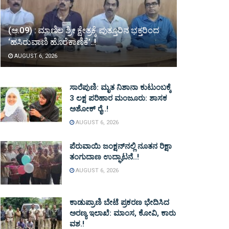
(ಆ.09) : ಮಾಣಿಲ ಶ್ರೀ ಕ್ಷೇತ್ರಕ್ಕೆ ಪುತ್ತೂರಿನ ಭಕ್ತರಿಂದ
‘ಹಸಿರುವಾಣಿ ಹೊರೆಕಾಣಿಕೆ’..!
AUGUST 6, 2026
ಸಾರೆಪುಣಿ: ಮೃತ ನಿಶಾನಾ ಕುಟುಂಬಕ್ಕೆ
3 ಲಕ್ಷ ಪರಿಹಾರ ಮಂಜೂರು: ಶಾಸಕ
ಅಶೋಕ್ ರೈ..!
AUGUST 6, 2026
ಪೆರುವಾಯಿ ಜಂಕ್ಷನ್‌ನಲ್ಲಿ ನೂತನ ರಿಕ್ಷಾ
ತಂಗುದಾಣ ಉದ್ಘಾಟನೆ..!
AUGUST 6, 2026
ಕಾಡುಪ್ರಾಣಿ ಬೇಟೆ ಪ್ರಕರಣ ಭೇದಿಸಿದ
ಅರಣ್ಯ ಇಲಾಖೆ: ಮಾಂಸ, ಕೋವಿ, ಕಾರು
ವಶ.!