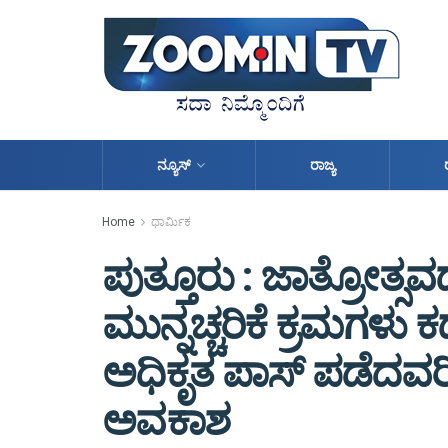
ನ್ಯೂಸ್
ರಾಜ್ಯ
Home
ಧಾರ್ಮಿಕ
ಪುತ್ತೂರು : ಜಾತ್ರೋತ್ಸ
ಮುನ್ನಚ್ಚರಿಕೆ ಕ್ರಮಗಳು 
ಅಧಿಕೃತ ಪಾಸ್ ಪಡೆದವರಿಗೆ
ಅವಕಾಶ