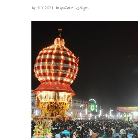
April 9, 2021
in
ಧಾರ್ಮಿಕ
,
ಪುತ್ತೂರು