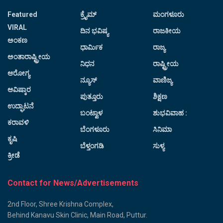
Featured
ಕ್ರೈಮ್
ಮಂಗಳೂರು
VIRAL
ದಿನ ಭವಿಷ್ಯ
ರಾಜಕೀಯ
ಅಂಕಣ
ಧಾರ್ಮಿಕ
ರಾಜ್ಯ
ಅಂತಾರಾಷ್ಟ್ರೀಯ
ನಿಧನ
ರಾಷ್ಟ್ರೀಯ
ಆರೋಗ್ಯ
ನ್ಯೂಸ್
ವಾಣಿಜ್ಯ
ಆವಿಷ್ಕಾರ
ಪುತ್ತೂರು
ಶಿಕ್ಷಣ
ಉದ್ಘಾಟನೆ
ಬಂಟ್ವಾಳ
ಶುಭವಿವಾಹ :
ಕರಾವಳಿ
ಬೆಂಗಳೂರು
ಸಿನಿಮಾ
ಕೃಷಿ
ಬೆಳ್ತಂಗಡಿ
ಸುಳ್ಯ
ಕ್ರೀಡೆ
Contact for News/Advertisements
2nd Floor, Shree Krishna Complex,
Behind Kanavu Skin Clinic, Main Road, Puttur.