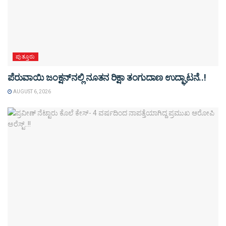
ಪುತ್ತೂರು
ಪೆರುವಾಯಿ ಜಂಕ್ಷನ್‌ನಲ್ಲಿ ನೂತನ ರಿಕ್ಷಾ ತಂಗುದಾಣ ಉದ್ಘಾಟನೆ..!
AUGUST 6, 2026