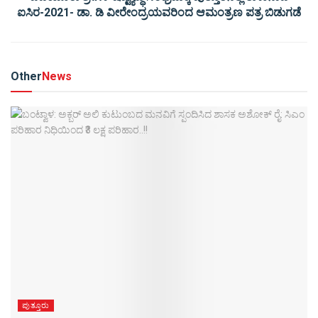
ಐಸಿರ-2021- ಡಾ. ಡಿ ವೀರೇಂದ್ರಯವರಿಂದ ಆಮಂತ್ರಣ ಪತ್ರ ಬಿಡುಗಡೆ
Other
News
ಪುತ್ತೂರು