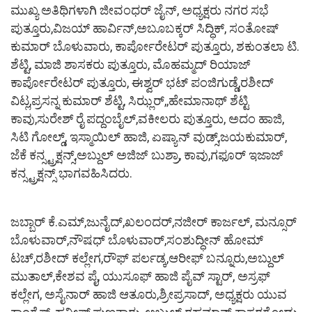
ಮುಖ್ಯ ಅತಿಥಿಗಳಾಗಿ ಜೀವಂಧರ್ ಜೈನ್, ಅಧ್ಯಕ್ಷರು ನಗರ ಸಭೆ
ಪುತ್ತೂರು,ವಿಜಯ್ ಹಾರ್ವಿನ್,ಅಬೂಬಕ್ಕರ್ ಸಿದ್ಧಿಕ್, ಸಂತೋಷ್
ಕುಮಾರ್ ಬೊಳುವಾರು, ಕಾರ್ಪೋರೇಟರ್ ಪುತ್ತೂರು, ಶಕುಂತಲಾ ಟಿ.
ಶೆಟ್ಟಿ, ಮಾಜಿ ಶಾಸಕರು ಪುತ್ತೂರು, ಮೊಹಮ್ಮದ್ ರಿಯಾಜ್
ಕಾರ್ಪೋರೇಟರ್ ಪುತ್ತೂರು, ಈಶ್ವರ್ ಭಟ್ ಪಂಜಿಗುಡ್ಡೆ,ರಶೀದ್
ವಿಟ್ಲ,ಪ್ರಸನ್ನ ಕುಮಾರ್ ಶೆಟ್ಟಿ, ಸಿಝ್ಲರ್,,ಹೇಮಾನಾಥ್ ಶೆಟ್ಟಿ
ಕಾವು,ಸುರೇಶ್ ರೈ ಪದ್ದಂಬೈಲ್,ವಕೀಲರು ಪುತ್ತೂರು, ಅದಂ ಹಾಜಿ,
ಸಿಟಿ ಗೋಲ್ಡ್, ಇಸ್ಮಾಯಿಲ್ ಹಾಜಿ, ಏಷ್ಯಾನ್ ವುಡ್ಸ್,ಜಯಕುಮಾರ್,
ಜೆಕೆ ಕನ್ಸ್ಟ್ರಕ್ಷನ್ಸ್,ಅಬ್ದುಲ್ ಅಜಿಜ್ ಬುಶ್ರಾ, ಕಾವು,ಗಫೂರ್ ಇಜಾಜ್
ಕನ್ಸ್ಟ್ರಕ್ಷನ್ಸ್ ಭಾಗವಹಿಸಿದರು.
ಜಬ್ಬಾರ್ ಕೆ.ಎಮ್,ಜುನೈದ್,ಖಲಂದರ್,ನಜೀರ್ ಕಾರ್ಜಲ್, ಮನ್ಸೂರ್
ಬೊಳುವಾರ್,ನೌಷಧ್ ಬೊಳುವಾರ್,ಸಂಶುದ್ಧೀನ್ ಹೋಮ್
ಟಚ್,ರಶೀದ್ ಕಲ್ಲೇಗ,ರೌಫ್ ಪರ್ಲಡ್ಕ,ಆರೀಫ್ ಬನ್ನೂರು,ಅಬ್ದುಲ್
ಮುತಾಲ್,ಕೇಶವ ಪೈ, ಯುಸೂಫ್ ಹಾಜಿ ಪೈವ್ ಸ್ಟಾರ್, ಅಸ್ರಫ್
ಕಲ್ಲೇಗ, ಅಸೈನಾರ್ ಹಾಜಿ ಆತೂರು,ಶ್ರೀಪ್ರಸಾದ್, ಅಧ್ಯಕ್ಷರು ಯುವ