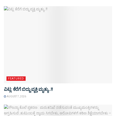
FEATURED
ವಿಟ್ಲ: ಕೆರೆಗೆ ಬಿದ್ದು ವ್ಯಕ್ತಿ ಮೃತ್ಯು..!!
AUGUST 7, 2026