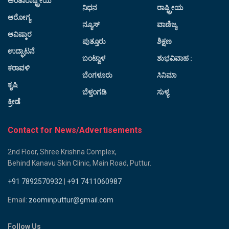
ಅಂತಾರಾಷ್ಟ್ರೀಯ
ನಿಧನ
ರಾಷ್ಟ್ರೀಯ
ಆರೋಗ್ಯ
ನ್ಯೂಸ್
ವಾಣಿಜ್ಯ
ಆವಿಷ್ಕಾರ
ಪುತ್ತೂರು
ಶಿಕ್ಷಣ
ಉದ್ಘಾಟನೆ
ಬಂಟ್ವಾಳ
ಶುಭವಿವಾಹ :
ಕರಾವಳಿ
ಬೆಂಗಳೂರು
ಸಿನಿಮಾ
ಕೃಷಿ
ಬೆಳ್ತಂಗಡಿ
ಸುಳ್ಯ
ಕ್ರೀಡೆ
Contact for News/Advertisements
2nd Floor, Shree Krishna Complex,
Behind Kanavu Skin Clinic, Main Road, Puttur.
+91 7892570932
|
+91 7411060987
Email:
zoominputtur@gmail.com
Follow Us