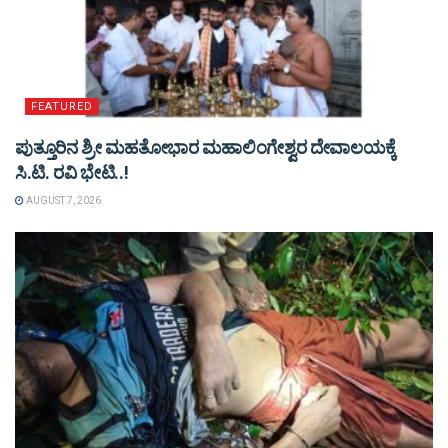
FEATURED
ಪುತ್ತೂರಿನ ಶ್ರೀ ಮಹತೋಭಾರ ಮಹಾಲಿಂಗೇಶ್ವರ ದೇವಾಲಯಕ್ಕೆ
ಸಿ.ಟಿ. ರವಿ ಭೇಟಿ..!
AUGUST 7, 2026