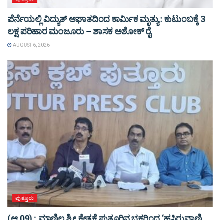
ಪೆರ್ನೆಯಲ್ಲಿ ವಿದ್ಯುತ್ ಆಘಾತದಿಂದ ಕಾರ್ಮಿಕ ಮೃತ್ಯು : ಕುಟುಂಬಕ್ಕೆ 3
ಲಕ್ಷ ಪರಿಹಾರ ಮಂಜೂರು – ಶಾಸಕ ಅಶೋಕ್ ರೈ
AUGUST 6, 2026
ಪುತ್ತೂರು
(ಆ.09) : ಮಾಣಿಲ ಶ್ರೀ ಕ್ಷೇತ್ರಕ್ಕೆ ಪುತ್ತೂರಿನ ಭಕ್ತರಿಂದ ‘ಹಸಿರುವಾಣಿ