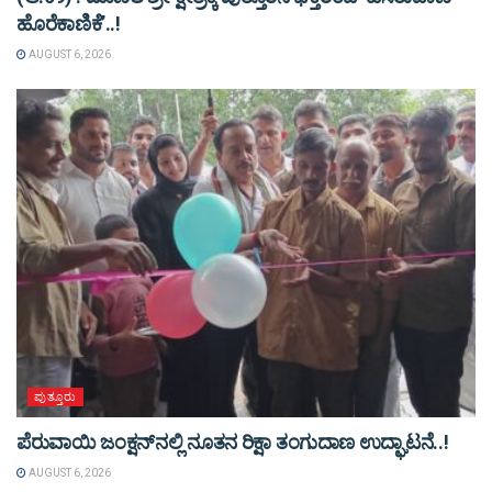
ಹೊರೆಕಾಣಿಕೆ’..!
AUGUST 6, 2026
ಪುತ್ತೂರು
ಪೆರುವಾಯಿ ಜಂಕ್ಷನ್‌ನಲ್ಲಿ ನೂತನ ರಿಕ್ಷಾ ತಂಗುದಾಣ ಉದ್ಘಾಟನೆ..!
AUGUST 6, 2026