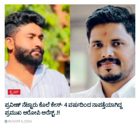
ಕ್ರೈಮ್
ಪ್ರವೀಣ್ ನೆಟ್ಟಾರು ಕೊಲೆ ಕೇಸ್‌- 4 ವರ್ಷದಿಂದ ನಾಪತ್ತೆಯಾಗಿದ್ದ
ಪ್ರಮುಖ ಆರೋಪಿ ಅರೆಸ್ಟ್‌..!!
AUGUST 6, 2026