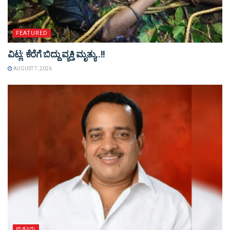
FEATURED
ವಿಟ್ಲ: ಕೆರೆಗೆ ಬಿದ್ದು ವ್ಯಕ್ತಿ ಮೃತ್ಯು..!!
AUGUST 7, 2026
ಪುತ್ತೂರು