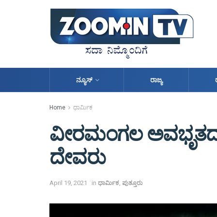
ನ್ಯೂಸ್
ರಾಜ್ಯ
Home
ಧಾರ್ಮಿಕ
ವೀರಮಂಗಲ ಅವಭೃತದಲ್ಲಿ
ದೇವರು
April 19, 2021
in
ಧಾರ್ಮಿಕ
,
ಪುತ್ತೂರು