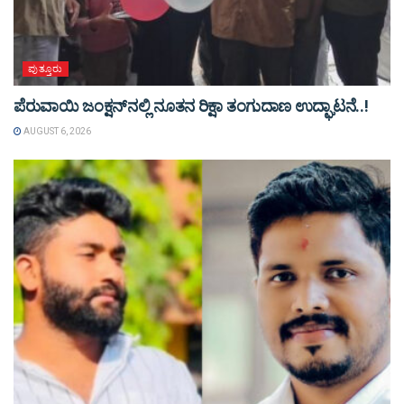
ಪುತ್ತೂರು
ಪೆರುವಾಯಿ ಜಂಕ್ಷನ್‌ನಲ್ಲಿ ನೂತನ ರಿಕ್ಷಾ ತಂಗುದಾಣ ಉದ್ಘಾಟನೆ..!
AUGUST 6, 2026