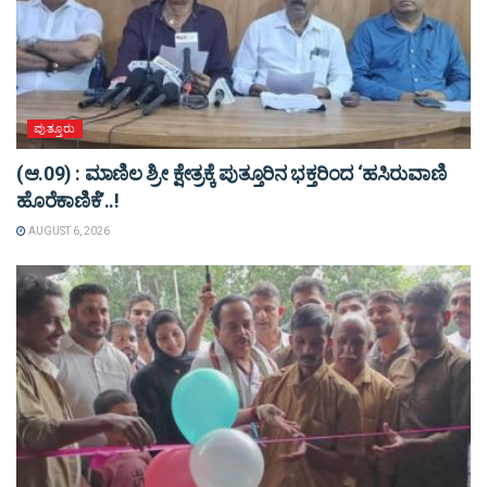
ಪುತ್ತೂರು
(ಆ.09) : ಮಾಣಿಲ ಶ್ರೀ ಕ್ಷೇತ್ರಕ್ಕೆ ಪುತ್ತೂರಿನ ಭಕ್ತರಿಂದ ‘ಹಸಿರುವಾಣಿ
ಹೊರೆಕಾಣಿಕೆ’..!
AUGUST 6, 2026