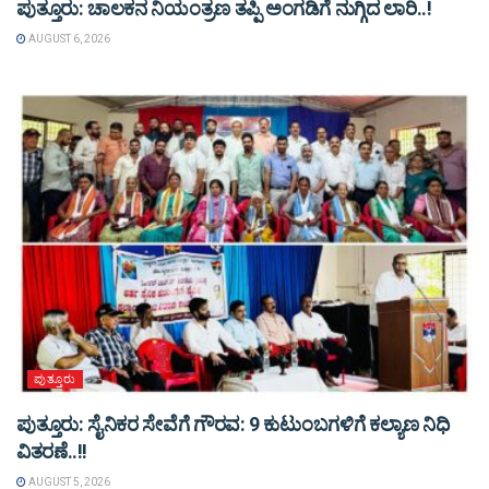
ಪುತ್ತೂರು: ಚಾಲಕನ ನಿಯಂತ್ರಣ ತಪ್ಪಿ ಅಂಗಡಿಗೆ ನುಗ್ಗಿದ ಲಾರಿ..!
AUGUST 6, 2026
ಪುತ್ತೂರು
ಪುತ್ತೂರು: ಸೈನಿಕರ ಸೇವೆಗೆ ಗೌರವ: 9 ಕುಟುಂಬಗಳಿಗೆ ಕಲ್ಯಾಣ ನಿಧಿ
ವಿತರಣೆ..!!
AUGUST 5, 2026