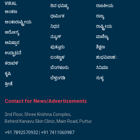
VIRAL
ದಿನ ಭವಿಷ್ಯ
ರಾಜಕೀಯ
ಅಂಕಣ
ಧಾರ್ಮಿಕ
ರಾಜ್ಯ
ಅಂತಾರಾಷ್ಟ್ರೀಯ
ನಿಧನ
ರಾಷ್ಟ್ರೀಯ
ಆರೋಗ್ಯ
ನ್ಯೂಸ್
ವಾಣಿಜ್ಯ
ಆವಿಷ್ಕಾರ
ಪುತ್ತೂರು
ಶಿಕ್ಷಣ
ಉದ್ಘಾಟನೆ
ಬಂಟ್ವಾಳ
ಶುಭವಿವಾಹ :
ಕರಾವಳಿ
ಬೆಂಗಳೂರು
ಸಿನಿಮಾ
ಕೃಷಿ
ಬೆಳ್ತಂಗಡಿ
ಸುಳ್ಯ
ಕ್ರೀಡೆ
Contact for News/Advertisements
2nd Floor, Shree Krishna Complex,
Behind Kanavu Skin Clinic, Main Road, Puttur.
+91 7892570932
|
+91 7411060987