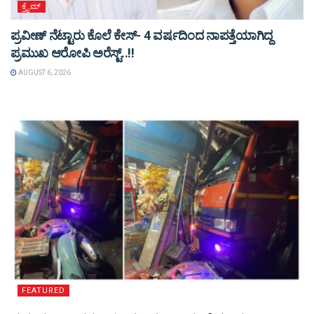
ಕ್ರೈಮ್
ಪ್ರವೀಣ್ ನೆಟ್ಟಾರು ಕೊಲೆ ಕೇಸ್‌- 4 ವರ್ಷದಿಂದ ನಾಪತ್ತೆಯಾಗಿದ್ದ
ಪ್ರಮುಖ ಆರೋಪಿ ಅರೆಸ್ಟ್‌..!!
AUGUST 6, 2026
FEATURED