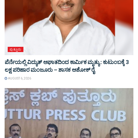
ಪುತ್ತೂರು
ಪೆರ್ನೆಯಲ್ಲಿ ವಿದ್ಯುತ್ ಆಘಾತದಿಂದ ಕಾರ್ಮಿಕ ಮೃತ್ಯು : ಕುಟುಂಬಕ್ಕೆ 3
ಲಕ್ಷ ಪರಿಹಾರ ಮಂಜೂರು – ಶಾಸಕ ಅಶೋಕ್ ರೈ
AUGUST 6, 2026