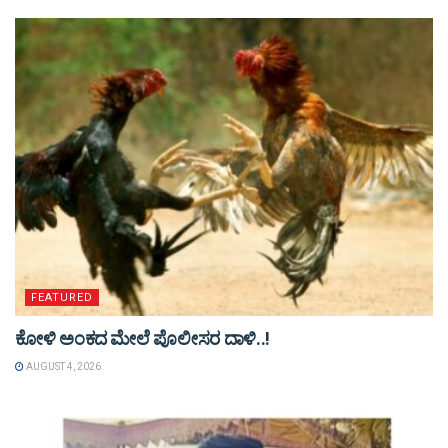
FEATURED
ಕೋಳಿ ಅಂಕದ ಮೇಲೆ ಪೊಲೀಸರ ದಾಳಿ..!
AUGUST 4, 2026