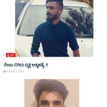
ಕ್ರೈಮ್
ನೇಣು ಬಿಗಿದು ವ್ಯಕ್ತಿ ಆತ್ಮಹತ್ಯೆ..!!
AUGUST 1, 2026