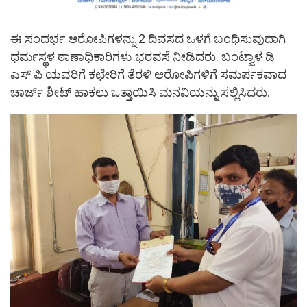
ಈ ಸಂದರ್ಭ ಆರೋಪಿಗಳನ್ನು 2 ದಿವಸದ ಒಳಗೆ ಬಂಧಿಸುವುದಾಗಿ
ಧರ್ಮಸ್ಥಳ ಠಾಣಾಧಿಕಾರಿಗಳು ಭರವಸೆ ನೀಡಿದರು. ಬಂಟ್ವಾಳ ಡಿ
ಎಸ್ ಪಿ ಯವರಿಗೆ ಕಛೇರಿಗೆ ತೆರಳಿ ಆರೋಪಿಗಳಿಗೆ ಸಮರ್ಪಕವಾದ
ಚಾರ್ಜ್ ಶೀಟ್ ಹಾಕಲು ಒತ್ತಾಯಿಸಿ ಮನವಿಯನ್ನು ಸಲ್ಲಿಸಿದರು.