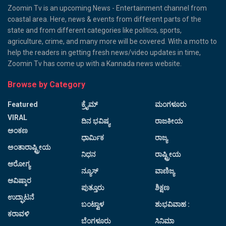
Zoomin Tv is an upcoming News - Entertainment channel from
coastal area. Here, news & events from different parts of the
state and from different categories like politics, sports,
agriculture, crime, and many more will be covered. With a motto to
help the readers in getting fresh news/video updates in time,
Zoomin Tv has come up with a Kannada news website.
Browse by Category
Featured
ಕ್ರೈಮ್
ಮಂಗಳೂರು
VIRAL
ದಿನ ಭವಿಷ್ಯ
ರಾಜಕೀಯ
ಅಂಕಣ
ಧಾರ್ಮಿಕ
ರಾಜ್ಯ
ಅಂತಾರಾಷ್ಟ್ರೀಯ
ನಿಧನ
ರಾಷ್ಟ್ರೀಯ
ಆರೋಗ್ಯ
ನ್ಯೂಸ್
ವಾಣಿಜ್ಯ
ಆವಿಷ್ಕಾರ
ಪುತ್ತೂರು
ಶಿಕ್ಷಣ
ಉದ್ಘಾಟನೆ
ಬಂಟ್ವಾಳ
ಶುಭವಿವಾಹ :
ಕರಾವಳಿ
ಬೆಂಗಳೂರು
ಸಿನಿಮಾ