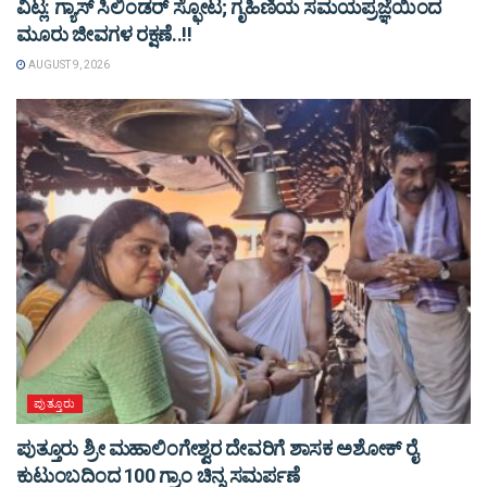
ವಿಟ್ಲ: ಗ್ಯಾಸ್ ಸಿಲಿಂಡರ್ ಸ್ಫೋಟ; ಗೃಹಿಣಿಯ ಸಮಯಪ್ರಜ್ಞೆಯಿಂದ
ಮೂರು ಜೀವಗಳ ರಕ್ಷಣೆ..!!
AUGUST 9, 2026
ಪುತ್ತೂರು
ಪುತ್ತೂರು ಶ್ರೀ ಮಹಾಲಿಂಗೇಶ್ವರ ದೇವರಿಗೆ ಶಾಸಕ ಅಶೋಕ್ ರೈ
ಕುಟುಂಬದಿಂದ 100 ಗ್ರಾಂ ಚಿನ್ನ ಸಮರ್ಪಣೆ