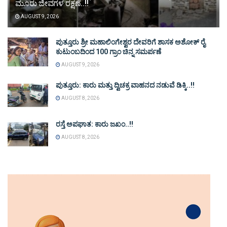
ಮೂರು ಜೀವಗಳ ರಕ್ಷಣೆ..!!
AUGUST 9, 2026
ಪುತ್ತೂರು ಶ್ರೀ ಮಹಾಲಿಂಗೇಶ್ವರ ದೇವರಿಗೆ ಶಾಸಕ ಅಶೋಕ್ ರೈ
ಕುಟುಂಬದಿಂದ 100 ಗ್ರಾಂ ಚಿನ್ನ ಸಮರ್ಪಣೆ
AUGUST 9, 2026
ಪುತ್ತೂರು: ಕಾರು ಮತ್ತು ದ್ವಿಚಕ್ರ ವಾಹನದ ನಡುವೆ ಡಿಕ್ಕಿ..!!
AUGUST 8, 2026
ರಸ್ತೆ ಅಪಘಾತ: ಕಾರು ಜಖಂ..!!
AUGUST 8, 2026