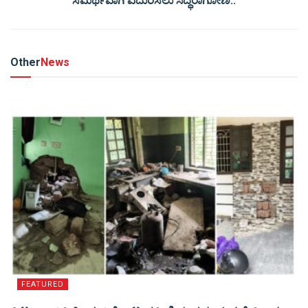
ಸಮರ್ಥವಾಗಿ ಎದುರಿಸಲು ಸಿದ್ಧರಾಗೋಣ..
Other
News
FEATURED