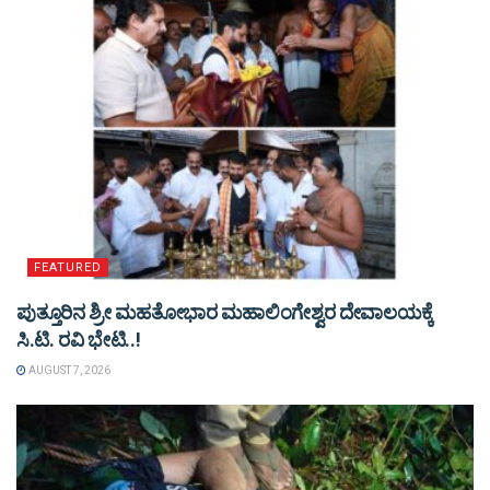
FEATURED
ಪುತ್ತೂರಿನ ಶ್ರೀ ಮಹತೋಭಾರ ಮಹಾಲಿಂಗೇಶ್ವರ ದೇವಾಲಯಕ್ಕೆ
ಸಿ.ಟಿ. ರವಿ ಭೇಟಿ..!
AUGUST 7, 2026