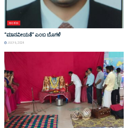
ಅಂಕಣ
“ಮಾನವೀಯತೆ” ಎಂಬ ಬೊಗಳೆ
JULY 6, 2024