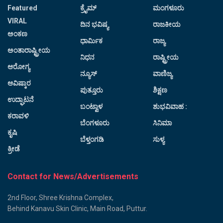
Featured
ಕ್ರೈಮ್
ಮಂಗಳೂರು
VIRAL
ದಿನ ಭವಿಷ್ಯ
ರಾಜಕೀಯ
ಅಂಕಣ
ಧಾರ್ಮಿಕ
ರಾಜ್ಯ
ಅಂತಾರಾಷ್ಟ್ರೀಯ
ನಿಧನ
ರಾಷ್ಟ್ರೀಯ
ಆರೋಗ್ಯ
ನ್ಯೂಸ್
ವಾಣಿಜ್ಯ
ಆವಿಷ್ಕಾರ
ಪುತ್ತೂರು
ಶಿಕ್ಷಣ
ಉದ್ಘಾಟನೆ
ಬಂಟ್ವಾಳ
ಶುಭವಿವಾಹ :
ಕರಾವಳಿ
ಬೆಂಗಳೂರು
ಸಿನಿಮಾ
ಕೃಷಿ
ಬೆಳ್ತಂಗಡಿ
ಸುಳ್ಯ
ಕ್ರೀಡೆ
Contact for News/Advertisements
2nd Floor, Shree Krishna Complex,
Behind Kanavu Skin Clinic, Main Road, Puttur.