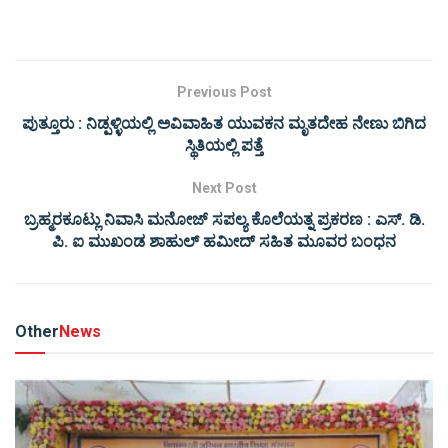
Previous Post
ಪುತ್ತೂರು : ನಿಡ್ಪಳ್ಳಿಯಲ್ಲಿ ಅವಿವಾಹಿತ ಯುವಕನ ಮೃತದೇಹ ನೇಣು ಬಿಗಿದ
ಸ್ಥಿತಿಯಲ್ಲಿ ಪತ್ತೆ
Next Post
ಬ್ರಹ್ಮರಕೂಟ್ಲು ನಿವಾಸಿ ಮನೋಜ್ ಸಪಲ್ಯ ಕೊಲೆಯತ್ನ ಪ್ರಕರಣ : ಎಸ್. ಡಿ.
ಪಿ. ಐ ಮುಖಂಡ ಶಾಹುಲ್ ಹಮೀದ್ ಸಹಿತ ಮೂವರ ಬಂಧನ
Other
News