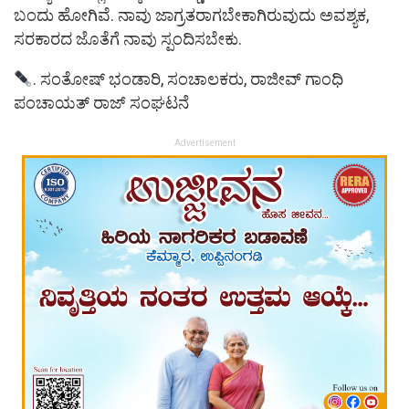
ಬಂದು ಹೋಗಿವೆ. ನಾವು ಜಾಗ್ರತರಾಗಬೇಕಾಗಿರುವುದು ಅವಶ್ಯಕ,
ಸರಕಾರದ ಜೊತೆಗೆ ನಾವು ಸ್ಪಂದಿಸಬೇಕು.
. ಸಂತೋಷ್ ಭಂಡಾರಿ, ಸಂಚಾಲಕರು, ರಾಜೀವ್ ಗಾಂಧಿ
ಪಂಚಾಯತ್ ರಾಜ್ ಸಂಘಟನೆ
Advertisement