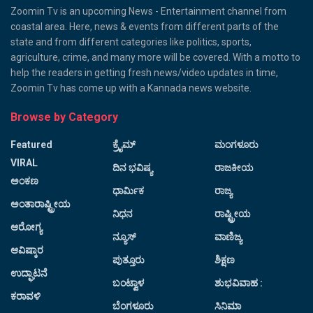
Zoomin Tv is an upcoming News - Entertainment channel from
coastal area. Here, news & events from different parts of the
state and from different categories like politics, sports,
agriculture, crime, and many more will be covered. With a motto to
help the readers in getting fresh news/video updates in time,
Zoomin Tv has come up with a Kannada news website.
Browse by Category
Featured
ಕ್ರೈಮ್
ಮಂಗಳೂರು
VIRAL
ದಿನ ಭವಿಷ್ಯ
ರಾಜಕೀಯ
ಅಂಕಣ
ಧಾರ್ಮಿಕ
ರಾಜ್ಯ
ಅಂತಾರಾಷ್ಟ್ರೀಯ
ನಿಧನ
ರಾಷ್ಟ್ರೀಯ
ಆರೋಗ್ಯ
ನ್ಯೂಸ್
ವಾಣಿಜ್ಯ
ಆವಿಷ್ಕಾರ
ಪುತ್ತೂರು
ಶಿಕ್ಷಣ
ಉದ್ಘಾಟನೆ
ಬಂಟ್ವಾಳ
ಶುಭವಿವಾಹ :
ಕರಾವಳಿ
ಬೆಂಗಳೂರು
ಸಿನಿಮಾ