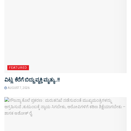
FEATURED
ವಿಟ್ಲ: ಕೆರೆಗೆ ಬಿದ್ದು ವ್ಯಕ್ತಿ ಮೃತ್ಯು..!!
AUGUST 7, 2026