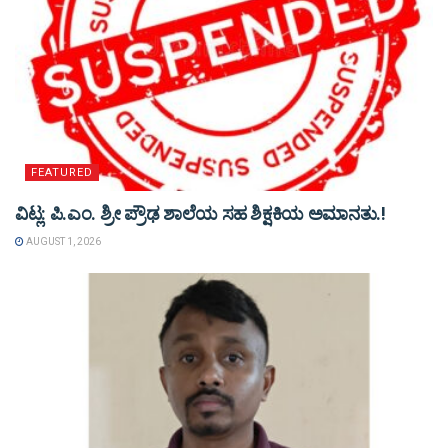
FEATURED
ವಿಟ್ಲ: ಪಿ.ಎಂ. ಶ್ರೀ ಪ್ರೌಢ ಶಾಲೆಯ ಸಹ ಶಿಕ್ಷಕಿಯ ಅಮಾನತು.!
AUGUST 1, 2026