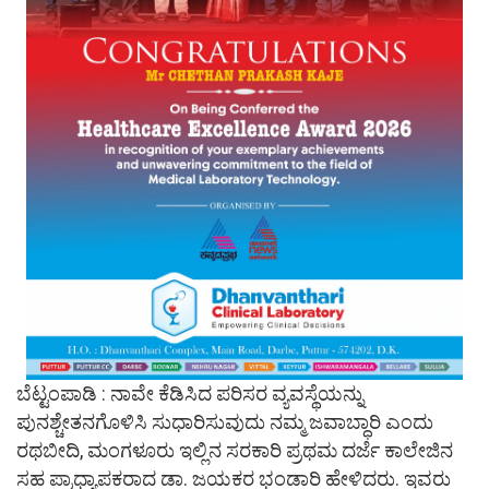
ಬೆಟ್ಟಂಪಾಡಿ : ನಾವೇ ಕೆಡಿಸಿದ ಪರಿಸರ ವ್ಯವಸ್ಥೆಯನ್ನು
ಪುನಶ್ಚೇತನಗೊಳಿಸಿ ಸುಧಾರಿಸುವುದು ನಮ್ಮ ಜವಾಬ್ಧಾರಿ ಎಂದು
ರಥಬೀದಿ, ಮಂಗಳೂರು ಇಲ್ಲಿನ ಸರಕಾರಿ ಪ್ರಥಮ ದರ್ಜೆ ಕಾಲೇಜಿನ
ಸಹ ಪ್ರಾಧ್ಯಾಪಕರಾದ ಡಾ. ಜಯಕರ ಭಂಡಾರಿ ಹೇಳಿದರು. ಇವರು