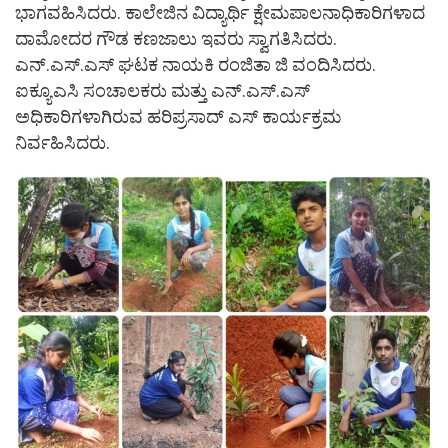
ಭಾಗವಹಿಸಿದರು. ಕಾಲೇಜಿನ ವಿದ್ಯಾರ್ಥಿ ಕ್ಷೇಮಪಾಲನಾಧಿಕಾರಿಗಳಾದ
ದಾಮೋದರ ಗೌಡ ಕಣಜಾಲು ಇವರು ಸ್ವಾಗತಿಸಿದರು.
ಎನ್.ಎಸ್.ಎಸ್ ಘಟಕ ನಾಯಕಿ ರಂಜಿತಾ ಜಿ ವಂದಿಸಿದರು.
ಐಕ್ಯೂಎಸಿ ಸಂಚಾಲಕರು ಮತ್ತು ಎನ್.ಎಸ್.ಎಸ್
ಅಧಿಕಾರಿಗಳಾಗಿರುವ ಹರಿಪ್ರಸಾದ್‌ ಎಸ್‌ ಕಾರ್ಯಕ್ರಮ
ನಿರ್ವಹಿಸಿದರು.