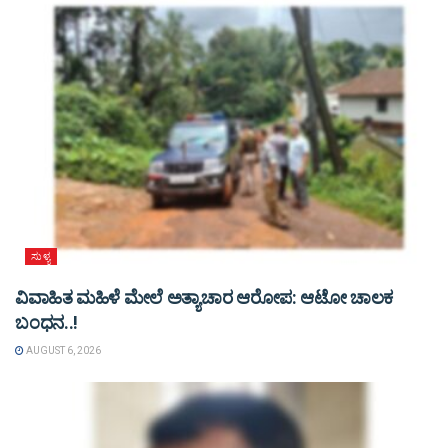
ಸುಳ್ಯ
ವಿವಾಹಿತ ಮಹಿಳೆ ಮೇಲೆ ಅತ್ಯಾಚಾರ ಆರೋಪ: ಆಟೋ ಚಾಲಕ
ಬಂಧನ..!
AUGUST 6, 2026