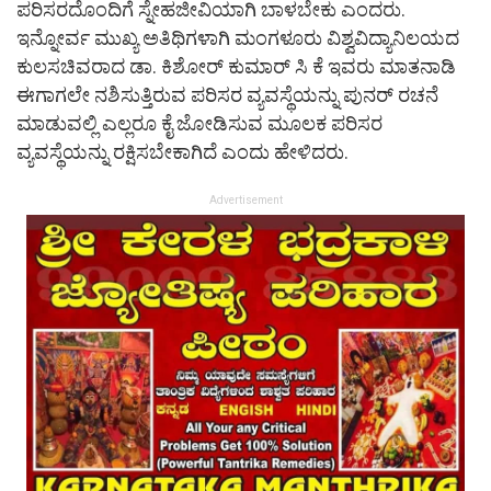
ಪರಿಸರದೊಂದಿಗೆ ಸ್ನೇಹಜೀವಿಯಾಗಿ ಬಾಳಬೇಕು ಎಂದರು.
ಇನ್ನೋರ್ವ ಮುಖ್ಯ ಅತಿಥಿಗಳಾಗಿ ಮಂಗಳೂರು ವಿಶ್ವವಿದ್ಯಾನಿಲಯದ
ಕುಲಸಚಿವರಾದ ಡಾ. ಕಿಶೋರ್‌ ಕುಮಾರ್‌ ಸಿ ಕೆ ಇವರು ಮಾತನಾಡಿ
ಈಗಾಗಲೇ ನಶಿಸುತ್ತಿರುವ ಪರಿಸರ ವ್ಯವಸ್ಥೆಯನ್ನು ಪುನರ್‌ ರಚನೆ
ಮಾಡುವಲ್ಲಿ ಎಲ್ಲರೂ ಕೈ ಜೋಡಿಸುವ ಮೂಲಕ ಪರಿಸರ
ವ್ಯವಸ್ಥೆಯನ್ನು ರಕ್ಷಿಸಬೇಕಾಗಿದೆ ಎಂದು ಹೇಳಿದರು.
Advertisement