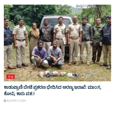
ಸುಳ್ಯ
ಕಾಡುಪ್ರಾಣಿ ಬೇಟೆ ಪ್ರಕರಣ ಭೇದಿಸಿದ ಅರಣ್ಯ ಇಲಾಖೆ: ಮಾಂಸ,
ಕೋವಿ, ಕಾರು ವಶ.!
AUGUST 6, 2026