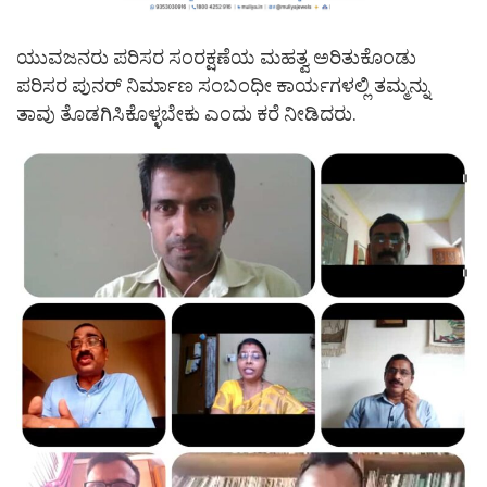
ಯುವಜನರು ಪರಿಸರ ಸಂರಕ್ಷಣೆಯ ಮಹತ್ವ ಅರಿತುಕೊಂಡು
ಪರಿಸರ ಪುನರ್‌ ನಿರ್ಮಾಣ ಸಂಬಂಧೀ ಕಾರ್ಯಗಳಲ್ಲಿ ತಮ್ಮನ್ನು
ತಾವು ತೊಡಗಿಸಿಕೊಳ್ಳಬೇಕು ಎಂದು ಕರೆ ನೀಡಿದರು.