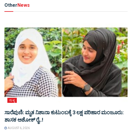
Other
News
ಸುಳ್ಯ
ಸಾರೆಪುಣಿ: ಮೃತ ನಿಶಾನಾ ಕುಟುಂಬಕ್ಕೆ 3 ಲಕ್ಷ ಪರಿಹಾರ ಮಂಜೂರು:
ಶಾಸಕ ಅಶೋಕ್ ರೈ..!
AUGUST 6, 2026