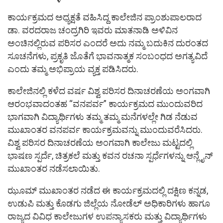
ಕಾರ್ಯಕ್ರಮದ ಅಧ್ಯಕ್ಷತೆ ವಹಿಸಿದ್ದ ಕಾಲೇಜಿನ ಪ್ರಾಂಶುಪಾಲರಾದ
ಡಾ. ವರದರಾಜ ಚಂದ್ರಗಿರಿ ಇವರು ಮಾತನಾಡಿ ಅಳಿವಿನ
ಅಂಚಿನಲ್ಲಿರುವ ಪರಿಸರ ಎಂದರೆ ಅದು ನಮ್ಮ ಬದುಕಿನ ದುರಂತದ
ಸೂಚನೆಗಳು, ಪ್ರಕೃತಿ ಜೊತೆಗೆ ಭಾವನಾತ್ಮಕ ಸಂಬಂಧದ ಅಗತ್ಯವಿದೆ
ಎಂದು ತಮ್ಮ ಅಭಿಪ್ರಾಯ ವ್ಯಕ್ತ ಪಡಿಸಿದರು.
ಕಾಲೇಜಿನಲ್ಲಿ ಕಳೆದ ವರ್ಷ ವಿಶ್ವ ಪರಿಸರ ದಿನಾಚರಣೆಯ ಅಂಗವಾಗಿ
ಆರಂಭವಾದಂತಹ “ವನಪರ್ವ” ಕಾರ್ಯಕ್ರಮದ ಮುಂದುವರಿದ
ಭಾಗವಾಗಿ ವಿದ್ಯಾರ್ಥಿಗಳು ತಮ್ಮ ತಮ್ಮ ಮನೆಗಳಲ್ಲೇ ಗಿಡ ನೆಡುವ
ಮುಖಾಂತರ ವನಪರ್ವ ಕಾರ್ಯಕ್ರಮವನ್ನು ಮುಂದುವರೆಸಿದರು.
ವಿಶ್ವ ಪರಿಸರ ದಿನಾಚರಣೆಯ ಅಂಗವಾಗಿ ಕಾಲೇಜು ಮಟ್ಟದಲ್ಲಿ
ಭಾಷಣ ಸ್ಪರ್ದೆ, ಚಿತ್ರಕಲೆ ಮತ್ತು ಕವನ ರಚನಾ ಸ್ಪರ್ಧೆಗಳನ್ನು ಆನ್ಲೈನ್‌
ಮುಖಾಂತರ ನಡೆಸಲಾಯಿತು.
ಝೂಮ್‌ ಮುಖಾಂತರ ನಡೆದ ಈ ಕಾರ್ಯಕ್ರಮದಲ್ಲಿ ದಕ್ಷಿಣ ಕನ್ನಡ,
ಉಡುಪಿ ಮತ್ತು ಕೊಡಗು ಜಿಲ್ಲೆಯ ನೋಡೆಲ್‌ ಅಧಿಕಾರಿಗಳು ಹಾಗೂ
ರಾಜ್ಯದ ವಿವಿಧ ಕಾಲೇಜುಗಳ ಉಪನ್ಯಾಸಕರು ಮತ್ತು ವಿದ್ಯಾರ್ಥಿಗಳು