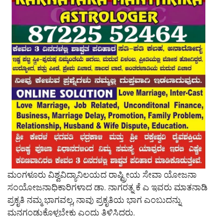
ಮಂಗಳೂರು ವಿಶ್ವವಿದ್ಯಾನಿಲಯದ ರಾಷ್ಟ್ರೀಯ ಸೇವಾ ಯೋಜನಾ
ಸಂಯೋಜನಾಧಿಕಾರಿಗಳಾದ ಡಾ. ನಾಗರತ್ನ ಕೆ ಎ ಇವರು ಮಾತನಾಡಿ
ಪ್ರಕೃತಿ ನಮ್ಮ ಭಾಗವಲ್ಲ, ನಾವು ಪ್ರಕೃತಿಯ ಭಾಗ ಎಂಬುದನ್ನು
ಮನಗಂಡುಕೊಳ್ಳಬೇಕು ಎಂದು ತಿಳಿಸಿದರು.