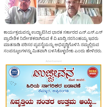
ಕಾರ್ಯಕ್ರಮವನ್ನು ಉದ್ಘಾಟಿಸಿದ ಭಾರತ ಸರ್ಕಾರದ ಎನ್.ಎಸ್.ಎಸ್
ಪ್ರಾದೇಶಿಕ ನಿರ್ದೇಶಕರಾಗಿರುವ ಕೆ ವಿ ಖಾದ್ರಿ ನರಸಿಂಹಯ್ಯ ಇವರು
ಮಾತನಾಡಿ ಪರಿಸರ ವ್ಯವಸ್ಥೆಯನ್ನು ಅಭಿವೃದ್ಧಿಗೊಳಿಸಿ ನಮ್ಮಲ್ಲಿರುವ
ಸಂಪನ್ಮೂಲಗಳನ್ನು ಮಿತವಾಗಿ ಬಳಸಿಕೊಳ್ಳಬೇಕು ಎಂದು ಹೇಳಿದರು.
Advertisement