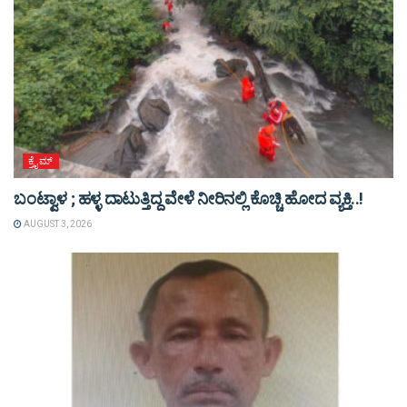
ಕ್ರೈಮ್
ಬಂಟ್ವಾಳ ; ಹಳ್ಳ ದಾಟುತ್ತಿದ್ದ ವೇಳೆ ನೀರಿನಲ್ಲಿ ಕೊಚ್ಚಿ ಹೋದ ವ್ಯಕ್ತಿ..!
AUGUST 3, 2026