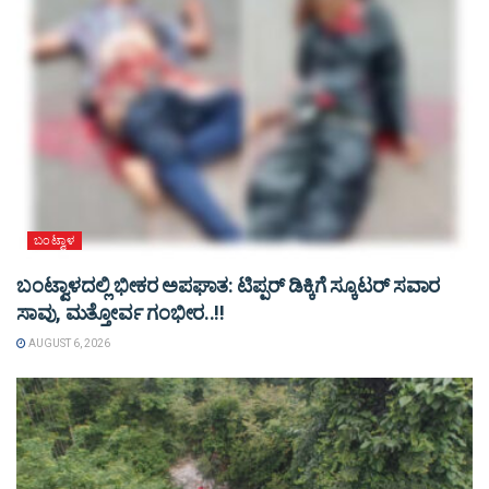
ಬಂಟ್ವಾಳ
ಬಂಟ್ವಾಳದಲ್ಲಿ ಭೀಕರ ಅಪಘಾತ: ಟಿಪ್ಪರ್ ಡಿಕ್ಕಿಗೆ ಸ್ಕೂಟರ್ ಸವಾರ
ಸಾವು, ಮತ್ತೋರ್ವ ಗಂಭೀರ..!!
AUGUST 6, 2026