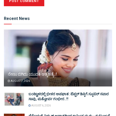
Alternative:
Recent News
ನೇಣು ಬಿಗಿದು ಯುವತಿ ಆತ್ಮಹತ್ಯೆ..!
AUGUST 7, 2026
ಬಂಟ್ವಾಳದಲ್ಲಿ ಭೀಕರ ಅಪಘಾತ: ಟಿಪ್ಪರ್ ಡಿಕ್ಕಿಗೆ ಸ್ಕೂಟರ್ ಸವಾರ
ಸಾವು, ಮತ್ತೋರ್ವ ಗಂಭೀರ..!!
AUGUST 6, 2026
ಪೆರ್ನೆಯಲ್ಲಿ ವಿದ್ಯುತ್ ಆಘಾತದಿಂದ ಕಾರ್ಮಿಕ ಮೃತ್ಯು : ಕುಟುಂಬಕ್ಕೆ