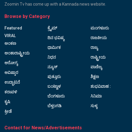
Zoomin Tv has come up with a Kannada news website.
Browse by Category
Featured
ಕ್ರೈಮ್
ಮಂಗಳೂರು
VIRAL
ದಿನ ಭವಿಷ್ಯ
ರಾಜಕೀಯ
ಅಂಕಣ
ಧಾರ್ಮಿಕ
ರಾಜ್ಯ
ಅಂತಾರಾಷ್ಟ್ರೀಯ
ನಿಧನ
ರಾಷ್ಟ್ರೀಯ
ಆರೋಗ್ಯ
ನ್ಯೂಸ್
ವಾಣಿಜ್ಯ
ಆವಿಷ್ಕಾರ
ಪುತ್ತೂರು
ಶಿಕ್ಷಣ
ಉದ್ಘಾಟನೆ
ಬಂಟ್ವಾಳ
ಶುಭವಿವಾಹ :
ಕರಾವಳಿ
ಬೆಂಗಳೂರು
ಸಿನಿಮಾ
ಕೃಷಿ
ಬೆಳ್ತಂಗಡಿ
ಸುಳ್ಯ
ಕ್ರೀಡೆ
Contact for News/Advertisements