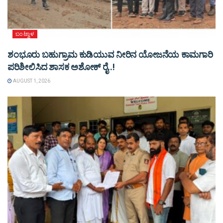
ಬಂಟ್ವಾಳ
ಶಂಭೂರು ಬಹುಗ್ರಾಮ ಕುಡಿಯುವ ನೀರಿನ ಯೋಜನೆಯ ಕಾಮಗಾರಿ
ಪರಿಶೀಲಿಸಿದ ಶಾಸಕ ಅಶೋಕ್ ರೈ..!
AUGUST 1, 2026