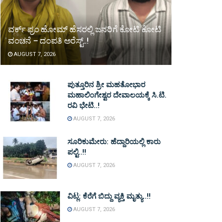
ವರ್ಕ್ ಫ್ರಂ ಹೋಮ್ ಹೆಸರಲ್ಲಿ ಜನರಿಗೆ ಕೋಟಿ ಕೋಟಿ
ವಂಚನೆ – ದಂಪತಿ ಅರೆಸ್ಟ್..!
AUGUST 7, 2026
ಪುತ್ತೂರಿನ ಶ್ರೀ ಮಹತೋಭಾರ
ಮಹಾಲಿಂಗೇಶ್ವರ ದೇವಾಲಯಕ್ಕೆ ಸಿ.ಟಿ.
ರವಿ ಭೇಟಿ..!
AUGUST 7, 2026
ಸೂರಿಕುಮೇರು: ಹೆದ್ದಾರಿಯಲ್ಲಿ ಕಾರು
ಪಲ್ಟಿ..!!
AUGUST 7, 2026
ವಿಟ್ಲ: ಕೆರೆಗೆ ಬಿದ್ದು ವ್ಯಕ್ತಿ ಮೃತ್ಯು..!!
AUGUST 7, 2026