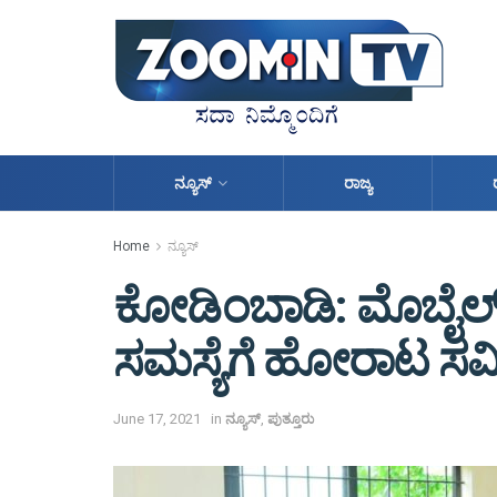
ನ್ಯೂಸ್
ರಾಜ್ಯ
Home
ನ್ಯೂಸ್
ಕೋಡಿಂಬಾಡಿ: ಮೊಬೈಲ್ 
ಸಮಸ್ಯೆಗೆ ಹೋರಾಟ ಸಮಿತಿ ಅ
June 17, 2021
in
ನ್ಯೂಸ್
,
ಪುತ್ತೂರು