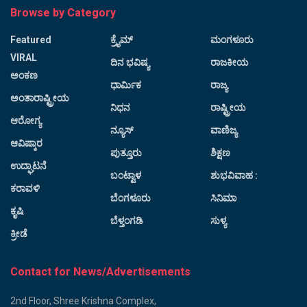
Browse by Category
Featured
ಕ್ರೈಮ್
ಮಂಗಳೂರು
VIRAL
ದಿನ ಭವಿಷ್ಯ
ರಾಜಕೀಯ
ಅಂಕಣ
ಧಾರ್ಮಿಕ
ರಾಜ್ಯ
ಅಂತಾರಾಷ್ಟ್ರೀಯ
ನಿಧನ
ರಾಷ್ಟ್ರೀಯ
ಆರೋಗ್ಯ
ನ್ಯೂಸ್
ವಾಣಿಜ್ಯ
ಆವಿಷ್ಕಾರ
ಪುತ್ತೂರು
ಶಿಕ್ಷಣ
ಉದ್ಘಾಟನೆ
ಬಂಟ್ವಾಳ
ಶುಭವಿವಾಹ :
ಕರಾವಳಿ
ಬೆಂಗಳೂರು
ಸಿನಿಮಾ
ಕೃಷಿ
ಬೆಳ್ತಂಗಡಿ
ಸುಳ್ಯ
ಕ್ರೀಡೆ
Contact for News/Advertisements
2nd Floor, Shree Krishna Complex,