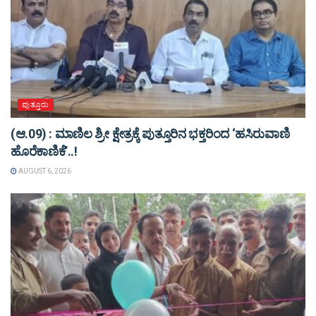
ಪುತ್ತೂರು
(ಆ.09) : ಮಾಣಿಲ ಶ್ರೀ ಕ್ಷೇತ್ರಕ್ಕೆ ಪುತ್ತೂರಿನ ಭಕ್ತರಿಂದ ‘ಹಸಿರುವಾಣಿ
ಹೊರೆಕಾಣಿಕೆ’..!
AUGUST 6, 2026