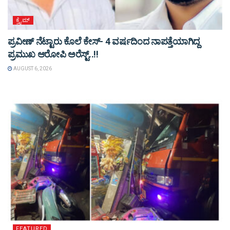
ಕ್ರೈಮ್
ಪ್ರವೀಣ್ ನೆಟ್ಟಾರು ಕೊಲೆ ಕೇಸ್‌- 4 ವರ್ಷದಿಂದ ನಾಪತ್ತೆಯಾಗಿದ್ದ
ಪ್ರಮುಖ ಆರೋಪಿ ಅರೆಸ್ಟ್‌..!!
AUGUST 6, 2026
FEATURED