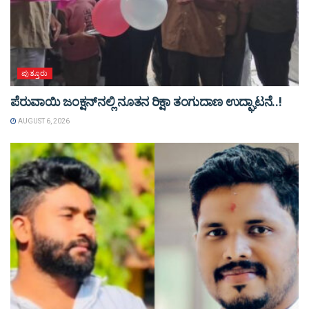
ಪುತ್ತೂರು
ಪೆರುವಾಯಿ ಜಂಕ್ಷನ್‌ನಲ್ಲಿ ನೂತನ ರಿಕ್ಷಾ ತಂಗುದಾಣ ಉದ್ಘಾಟನೆ..!
AUGUST 6, 2026