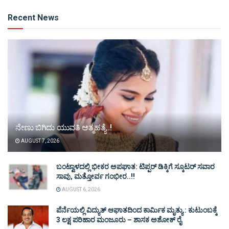
Alternative:
Recent News
ನೇಣು ಬಿಗಿದು ಯುವತಿ ಆತ್ಮಹತ್ಯೆ..!
AUGUST 7, 2026
ಬಂಟ್ವಾಳದಲ್ಲಿ ಭೀಕರ ಅಪಘಾತ: ಟಿಪ್ಪರ್ ಡಿಕ್ಕಿಗೆ ಸ್ಕೂಟರ್ ಸವಾರ
ಸಾವು, ಮತ್ತೋರ್ವ ಗಂಭೀರ..!!
AUGUST 6, 2026
ಪೆರ್ನೆಯಲ್ಲಿ ವಿದ್ಯುತ್ ಆಘಾತದಿಂದ ಕಾರ್ಮಿಕ ಮೃತ್ಯು : ಕುಟುಂಬಕ್ಕೆ
3 ಲಕ್ಷ ಪರಿಹಾರ ಮಂಜೂರು – ಶಾಸಕ ಅಶೋಕ್ ರೈ