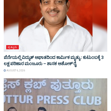
ಪುತ್ತೂರು
ಪೆರ್ನೆಯಲ್ಲಿ ವಿದ್ಯುತ್ ಆಘಾತದಿಂದ ಕಾರ್ಮಿಕ ಮೃತ್ಯು : ಕುಟುಂಬಕ್ಕೆ 3
ಲಕ್ಷ ಪರಿಹಾರ ಮಂಜೂರು – ಶಾಸಕ ಅಶೋಕ್ ರೈ
AUGUST 6, 2026