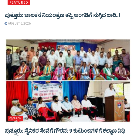
FEATURED
ಪುತ್ತೂರು: ಚಾಲಕನ ನಿಯಂತ್ರಣ ತಪ್ಪಿ ಅಂಗಡಿಗೆ ನುಗ್ಗಿದ ಲಾರಿ..!
AUGUST 6, 2026
ಪುತ್ತೂರು
ಪುತ್ತೂರು: ಸೈನಿಕರ ಸೇವೆಗೆ ಗೌರವ: 9 ಕುಟುಂಬಗಳಿಗೆ ಕಲ್ಯಾಣ ನಿಧಿ