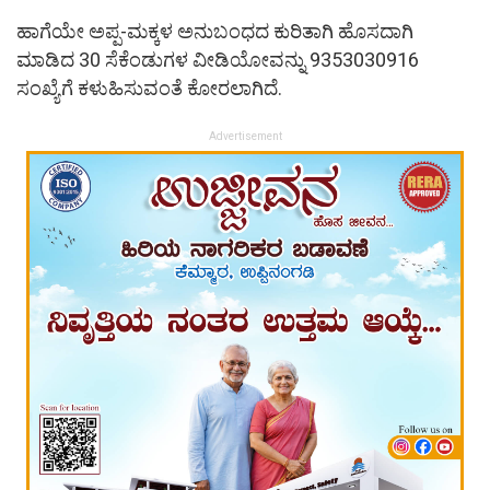
ಹಾಗೆಯೇ ಅಪ್ಪ-ಮಕ್ಕಳ ಅನುಬಂಧದ ಕುರಿತಾಗಿ ಹೊಸದಾಗಿ
ಮಾಡಿದ 30 ಸೆಕೆಂಡುಗಳ ವೀಡಿಯೋವನ್ನು 9353030916
ಸಂಖ್ಯೆಗೆ ಕಳುಹಿಸುವಂತೆ ಕೋರಲಾಗಿದೆ.
Advertisement