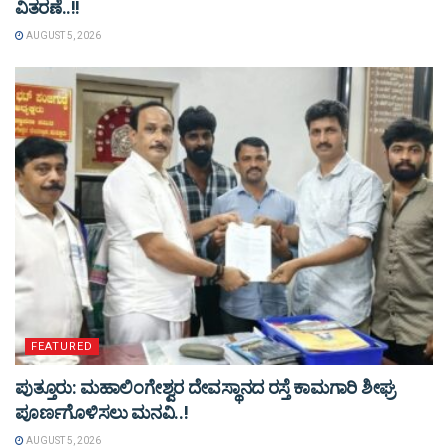
ವಿತರಣೆ..!!
AUGUST 5, 2026
FEATURED
ಪುತ್ತೂರು: ಮಹಾಲಿಂಗೇಶ್ವರ ದೇವಸ್ಥಾನದ ರಸ್ತೆ ಕಾಮಗಾರಿ ಶೀಘ್ರ
ಪೂರ್ಣಗೊಳಿಸಲು ಮನವಿ..!
AUGUST 5, 2026