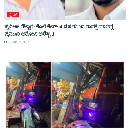
ಕ್ರೈಮ್
ಪ್ರವೀಣ್ ನೆಟ್ಟಾರು ಕೊಲೆ ಕೇಸ್‌- 4 ವರ್ಷದಿಂದ ನಾಪತ್ತೆಯಾಗಿದ್ದ
ಪ್ರಮುಖ ಆರೋಪಿ ಅರೆಸ್ಟ್‌..!!
AUGUST 6, 2026