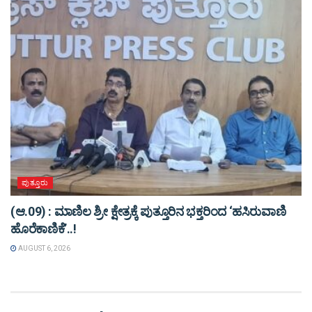
ಪುತ್ತೂರು
(ಆ.09) : ಮಾಣಿಲ ಶ್ರೀ ಕ್ಷೇತ್ರಕ್ಕೆ ಪುತ್ತೂರಿನ ಭಕ್ತರಿಂದ ‘ಹಸಿರುವಾಣಿ
ಹೊರೆಕಾಣಿಕೆ’..!
AUGUST 6, 2026