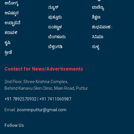
ಆರೋಗ್ಯ
ನ್ಯೂಸ್
ವಾಣಿಜ್ಯ
ಆವಿಷ್ಕಾರ
ಪುತ್ತೂರು
ಶಿಕ್ಷಣ
ಉದ್ಘಾಟನೆ
ಬಂಟ್ವಾಳ
ಶುಭವಿವಾಹ :
ಕರಾವಳಿ
ಬೆಂಗಳೂರು
ಸಿನಿಮಾ
ಕೃಷಿ
ಬೆಳ್ತಂಗಡಿ
ಸುಳ್ಯ
ಕ್ರೀಡೆ
Contact for News/Advertisements
2nd Floor, Shree Krishna Complex,
Behind Kanavu Skin Clinic, Main Road, Puttur.
+91 7892570932
|
+91 7411060987
Email:
zoominputtur@gmail.com
Follow Us