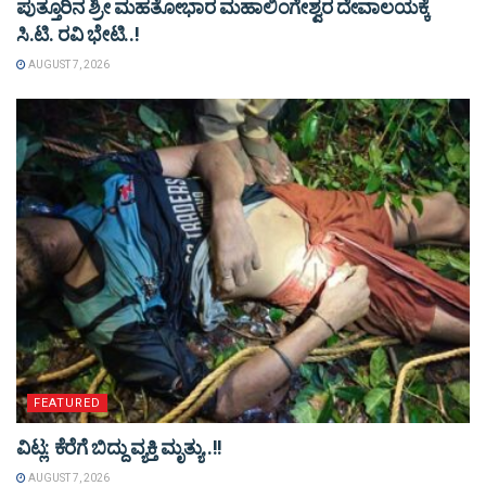
ಪುತ್ತೂರಿನ ಶ್ರೀ ಮಹತೋಭಾರ ಮಹಾಲಿಂಗೇಶ್ವರ ದೇವಾಲಯಕ್ಕೆ
ಸಿ.ಟಿ. ರವಿ ಭೇಟಿ..!
AUGUST 7, 2026
FEATURED
ವಿಟ್ಲ: ಕೆರೆಗೆ ಬಿದ್ದು ವ್ಯಕ್ತಿ ಮೃತ್ಯು..!!
AUGUST 7, 2026