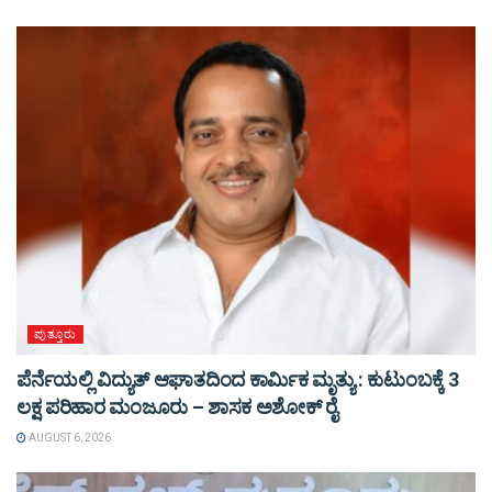
ಪುತ್ತೂರು
ಪೆರ್ನೆಯಲ್ಲಿ ವಿದ್ಯುತ್ ಆಘಾತದಿಂದ ಕಾರ್ಮಿಕ ಮೃತ್ಯು : ಕುಟುಂಬಕ್ಕೆ 3
ಲಕ್ಷ ಪರಿಹಾರ ಮಂಜೂರು – ಶಾಸಕ ಅಶೋಕ್ ರೈ
AUGUST 6, 2026