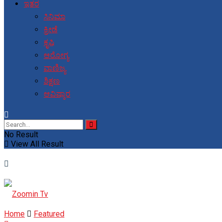
ಇತರ
ಸಿನಿಮಾ
ಕ್ರೀಡೆ
ಕೃಷಿ
ಆರೋಗ್ಯ
ವಾಣಿಜ್ಯ
ಶಿಕ್ಷಣ
ಆವಿಷ್ಕಾರ
No Result
View All Result
Home
Featured