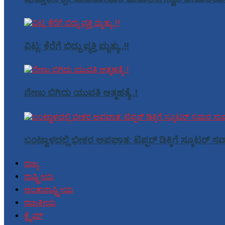
ವಿಟ್ಲ: ಕೆರೆಗೆ ಬಿದ್ದು ವ್ಯಕ್ತಿ ಮೃತ್ಯು..!!
ನೇಣು ಬಿಗಿದು ಯುವತಿ ಆತ್ಮಹತ್ಯೆ..!
ಬಂಟ್ವಾಳದಲ್ಲಿ ಭೀಕರ ಅಪಘಾತ: ಟಿಪ್ಪರ್ ಡಿಕ್ಕಿಗೆ ಸ್ಕೂಟರ್ 
ರಾಜ್ಯ
ರಾಷ್ಟ್ರೀಯ
ಅಂತಾರಾಷ್ಟ್ರೀಯ
ರಾಜಕೀಯ
ಕ್ರೈಮ್