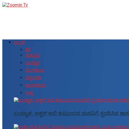
ನ್ಯೂಸ್
All
ಪುತ್ತೂರು
ಬಂಟ್ವಾಳ
ಬೆಂಗಳೂರು
ಬೆಳ್ತಂಗಡಿ
ಮಂಗಳೂರು
ಸುಳ್ಯ
ಬಂಟ್ವಾಳ: ಅಕ್ಬರ್ ಅಲಿ ಕುಟುಂಬದ ಮನವಿಗೆ ಸ್ಪಂದಿಸಿದ ಶಾಸ