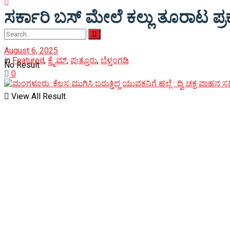
ಸರ್ಕಾರಿ ಬಸ್ ಮೇಲೆ ಕಲ್ಲು ತೂರಾಟ ಪ್
August 6, 2025
in
Featured
,
ಕ್ರೈಮ್
,
ಪುತ್ತೂರು
,
ಬೆಳ್ತಂಗಡಿ
No Result
0
View All Result