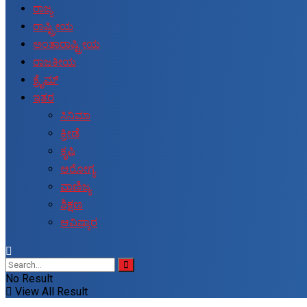
ರಾಜ್ಯ
ರಾಷ್ಟ್ರೀಯ
ಅಂತಾರಾಷ್ಟ್ರೀಯ
ರಾಜಕೀಯ
ಕ್ರೈಮ್
ಇತರ
ಸಿನಿಮಾ
ಕ್ರೀಡೆ
ಕೃಷಿ
ಆರೋಗ್ಯ
ವಾಣಿಜ್ಯ
ಶಿಕ್ಷಣ
ಆವಿಷ್ಕಾರ
No Result
View All Result