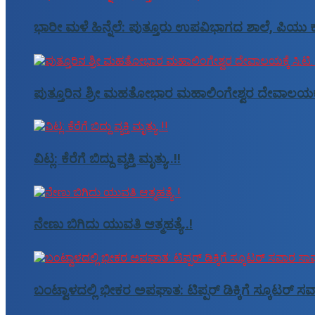
ಭಾರೀ ಮಳೆ ಹಿನ್ನೆಲೆ: ಪುತ್ತೂರು ಉಪವಿಭಾಗದ ಶಾಲೆ, ಪಿಯು ಕ
ಪುತ್ತೂರಿನ ಶ್ರೀ ಮಹತೋಭಾರ ಮಹಾಲಿಂಗೇಶ್ವರ ದೇವಾಲಯಕ್ಕೆ ಸ
ವಿಟ್ಲ: ಕೆರೆಗೆ ಬಿದ್ದು ವ್ಯಕ್ತಿ ಮೃತ್ಯು..!!
ನೇಣು ಬಿಗಿದು ಯುವತಿ ಆತ್ಮಹತ್ಯೆ..!
ಬಂಟ್ವಾಳದಲ್ಲಿ ಭೀಕರ ಅಪಘಾತ: ಟಿಪ್ಪರ್ ಡಿಕ್ಕಿಗೆ ಸ್ಕೂಟರ್ 