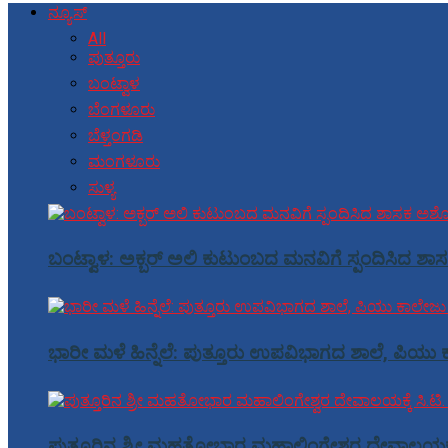
ನ್ಯೂಸ್
All
ಪುತ್ತೂರು
ಬಂಟ್ವಾಳ
ಬೆಂಗಳೂರು
ಬೆಳ್ತಂಗಡಿ
ಮಂಗಳೂರು
ಸುಳ್ಯ
ಬಂಟ್ವಾಳ: ಅಕ್ಬರ್ ಅಲಿ ಕುಟುಂಬದ ಮನವಿಗೆ ಸ್ಪಂದಿಸಿದ ಶಾಸ
ಭಾರೀ ಮಳೆ ಹಿನ್ನೆಲೆ: ಪುತ್ತೂರು ಉಪವಿಭಾಗದ ಶಾಲೆ, ಪಿಯು ಕ
ಪುತ್ತೂರಿನ ಶ್ರೀ ಮಹತೋಭಾರ ಮಹಾಲಿಂಗೇಶ್ವರ ದೇವಾಲಯಕ್ಕೆ ಸ