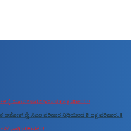
ಕ ಅಶೋಕ್ ರೈ: ಸಿಎಂ ಪರಿಹಾರ ನಿಧಿಯಿಂದ ₹3 ಲಕ್ಷ ಪರಿಹಾರ..!!