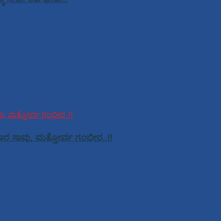
ಸವಾರ ಸಾವು, ಮತ್ತೋರ್ವ ಗಂಭೀರ..!!