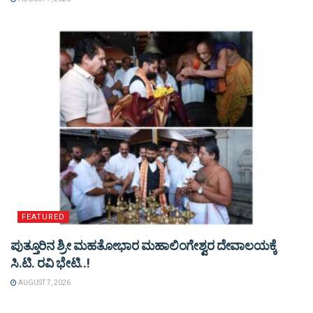
FEATURED
ಪುತ್ತೂರಿನ ಶ್ರೀ ಮಹತೋಭಾರ ಮಹಾಲಿಂಗೇಶ್ವರ ದೇವಾಲಯಕ್ಕೆ
ಸಿ.ಟಿ. ರವಿ ಭೇಟಿ..!
AUGUST 7, 2026