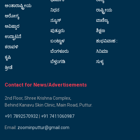
ಅಂತಾರಾಷ್ಟ್ರೀಯ
ನಿಧನ
ರಾಷ್ಟ್ರೀಯ
ಆರೋಗ್ಯ
ನ್ಯೂಸ್
ವಾಣಿಜ್ಯ
ಆವಿಷ್ಕಾರ
ಪುತ್ತೂರು
ಶಿಕ್ಷಣ
ಉದ್ಘಾಟನೆ
ಬಂಟ್ವಾಳ
ಶುಭವಿವಾಹ :
ಕರಾವಳಿ
ಬೆಂಗಳೂರು
ಸಿನಿಮಾ
ಕೃಷಿ
ಬೆಳ್ತಂಗಡಿ
ಸುಳ್ಯ
ಕ್ರೀಡೆ
Contact for News/Advertisements
2nd Floor, Shree Krishna Complex,
Behind Kanavu Skin Clinic, Main Road, Puttur.
+91 7892570932
|
+91 7411060987
Email:
zoominputtur@gmail.com