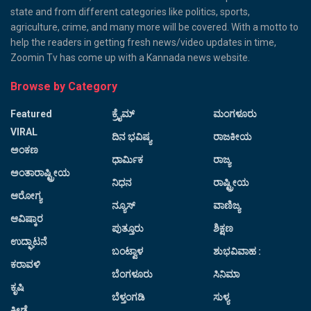
state and from different categories like politics, sports,
agriculture, crime, and many more will be covered. With a motto to
help the readers in getting fresh news/video updates in time,
Zoomin Tv has come up with a Kannada news website.
Browse by Category
Featured
ಕ್ರೈಮ್
ಮಂಗಳೂರು
VIRAL
ದಿನ ಭವಿಷ್ಯ
ರಾಜಕೀಯ
ಅಂಕಣ
ಧಾರ್ಮಿಕ
ರಾಜ್ಯ
ಅಂತಾರಾಷ್ಟ್ರೀಯ
ನಿಧನ
ರಾಷ್ಟ್ರೀಯ
ಆರೋಗ್ಯ
ನ್ಯೂಸ್
ವಾಣಿಜ್ಯ
ಆವಿಷ್ಕಾರ
ಪುತ್ತೂರು
ಶಿಕ್ಷಣ
ಉದ್ಘಾಟನೆ
ಬಂಟ್ವಾಳ
ಶುಭವಿವಾಹ :
ಕರಾವಳಿ
ಬೆಂಗಳೂರು
ಸಿನಿಮಾ
ಕೃಷಿ
ಬೆಳ್ತಂಗಡಿ
ಸುಳ್ಯ
ಕ್ರೀಡೆ