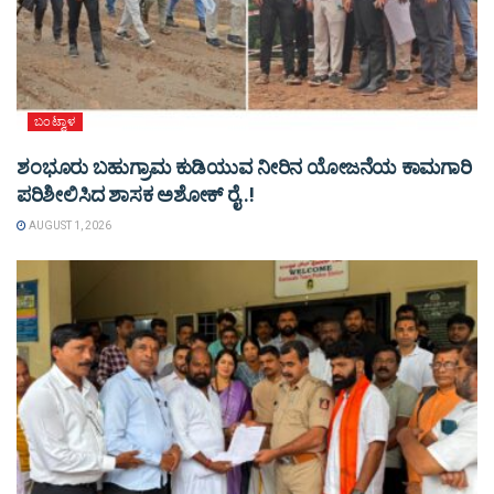
ಬಂಟ್ವಾಳ
ಶಂಭೂರು ಬಹುಗ್ರಾಮ ಕುಡಿಯುವ ನೀರಿನ ಯೋಜನೆಯ ಕಾಮಗಾರಿ
ಪರಿಶೀಲಿಸಿದ ಶಾಸಕ ಅಶೋಕ್ ರೈ..!
AUGUST 1, 2026