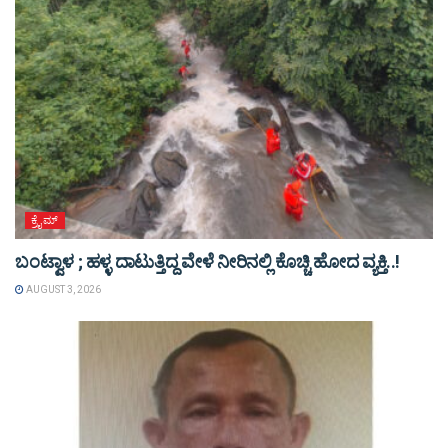
ಕ್ರೈಮ್
ಬಂಟ್ವಾಳ ; ಹಳ್ಳ ದಾಟುತ್ತಿದ್ದ ವೇಳೆ ನೀರಿನಲ್ಲಿ ಕೊಚ್ಚಿ ಹೋದ ವ್ಯಕ್ತಿ..!
AUGUST 3, 2026