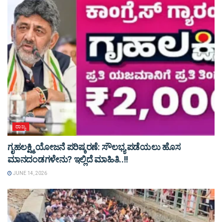
ರಾಜ್ಯ
ಗೃಹಲಕ್ಷ್ಮಿ ಯೋಜನೆ ಪರಿಷ್ಕರಣೆ: ಸೌಲಭ್ಯ ಪಡೆಯಲು ಹೊಸ
ಮಾನದಂಡಗಳೇನು? ಇಲ್ಲಿದೆ ಮಾಹಿತಿ..!!
JUNE 14, 2026