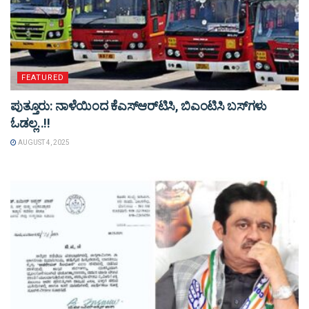
FEATURED
ಪುತ್ತೂರು: ನಾಳೆಯಿಂದ ಕೆಎಸ್​ಆರ್​ಟಿಸಿ, ಬಿಎಂಟಿಸಿ ಬಸ್​ಗಳು​
ಓಡಲ್ಲ..!!
AUGUST 4, 2025