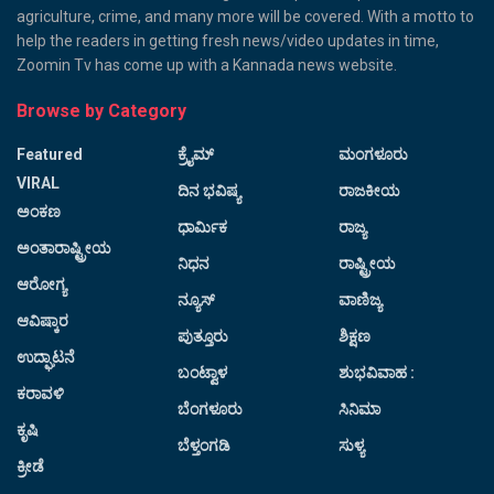
agriculture, crime, and many more will be covered. With a motto to
help the readers in getting fresh news/video updates in time,
Zoomin Tv has come up with a Kannada news website.
Browse by Category
Featured
ಕ್ರೈಮ್
ಮಂಗಳೂರು
VIRAL
ದಿನ ಭವಿಷ್ಯ
ರಾಜಕೀಯ
ಅಂಕಣ
ಧಾರ್ಮಿಕ
ರಾಜ್ಯ
ಅಂತಾರಾಷ್ಟ್ರೀಯ
ನಿಧನ
ರಾಷ್ಟ್ರೀಯ
ಆರೋಗ್ಯ
ನ್ಯೂಸ್
ವಾಣಿಜ್ಯ
ಆವಿಷ್ಕಾರ
ಪುತ್ತೂರು
ಶಿಕ್ಷಣ
ಉದ್ಘಾಟನೆ
ಬಂಟ್ವಾಳ
ಶುಭವಿವಾಹ :
ಕರಾವಳಿ
ಬೆಂಗಳೂರು
ಸಿನಿಮಾ
ಕೃಷಿ
ಬೆಳ್ತಂಗಡಿ
ಸುಳ್ಯ
ಕ್ರೀಡೆ