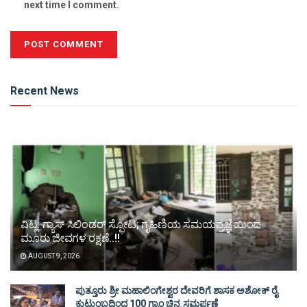
next time I comment.
Alternative:
Recent News
ವಿಟ್ಲ: ಗ್ಯಾಸ್ ಸಿಲಿಂಡರ್ ಸ್ಫೋಟ; ಗೃಹಿಣಿಯ ಸಮಯಪ್ರಜ್ಞೆಯಿಂದ
ಮೂರು ಜೀವಗಳ ರಕ್ಷಣೆ..!!
AUGUST 9, 2026
ಪುತ್ತೂರು ಶ್ರೀ ಮಹಾಲಿಂಗೇಶ್ವರ ದೇವರಿಗೆ ಶಾಸಕ ಅಶೋಕ್ ರೈ
ಕುಟುಂಬದಿಂದ 100 ಗ್ರಾಂ ಚಿನ್ನ ಸಮರ್ಪಣೆ