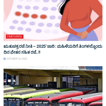
FEATURED
ಋತುಚಕ್ರ ರಜೆ ನೀತಿ – 2025′ ಜಾರಿ : ಮಹಿಳೆಯರಿಗೆ ತಿಂಗಳಲ್ಲೊಂದು
ದಿನ ವೇತನ ಸಹಿತ ರಜೆ..!!
OCTOBER 10, 2025