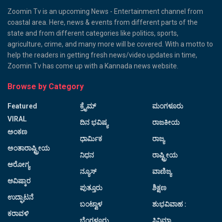
Zoomin Tv is an upcoming News - Entertainment channel from
coastal area. Here, news & events from different parts of the
state and from different categories like politics, sports,
agriculture, crime, and many more will be covered. With a motto to
help the readers in getting fresh news/video updates in time,
Zoomin Tv has come up with a Kannada news website.
Browse by Category
Featured
ಕ್ರೈಮ್
ಮಂಗಳೂರು
VIRAL
ದಿನ ಭವಿಷ್ಯ
ರಾಜಕೀಯ
ಅಂಕಣ
ಧಾರ್ಮಿಕ
ರಾಜ್ಯ
ಅಂತಾರಾಷ್ಟ್ರೀಯ
ನಿಧನ
ರಾಷ್ಟ್ರೀಯ
ಆರೋಗ್ಯ
ನ್ಯೂಸ್
ವಾಣಿಜ್ಯ
ಆವಿಷ್ಕಾರ
ಪುತ್ತೂರು
ಶಿಕ್ಷಣ
ಉದ್ಘಾಟನೆ
ಬಂಟ್ವಾಳ
ಶುಭವಿವಾಹ :
ಕರಾವಳಿ
ಬೆಂಗಳೂರು
ಸಿನಿಮಾ