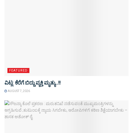
FEATURED
ವಿಟ್ಲ: ಕೆರೆಗೆ ಬಿದ್ದು ವ್ಯಕ್ತಿ ಮೃತ್ಯು..!!
AUGUST 7, 2026