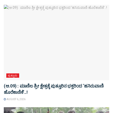
ಪುತ್ತೂರು
(ಆ.09) : ಮಾಣಿಲ ಶ್ರೀ ಕ್ಷೇತ್ರಕ್ಕೆ ಪುತ್ತೂರಿನ ಭಕ್ತರಿಂದ ‘ಹಸಿರುವಾಣಿ
ಹೊರೆಕಾಣಿಕೆ’..!
AUGUST 6, 2026