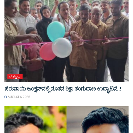
ಪುತ್ತೂರು
ಪೆರುವಾಯಿ ಜಂಕ್ಷನ್‌ನಲ್ಲಿ ನೂತನ ರಿಕ್ಷಾ ತಂಗುದಾಣ ಉದ್ಘಾಟನೆ..!
AUGUST 6, 2026