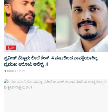
ಕ್ರೈಮ್
ಪ್ರವೀಣ್ ನೆಟ್ಟಾರು ಕೊಲೆ ಕೇಸ್‌- 4 ವರ್ಷದಿಂದ ನಾಪತ್ತೆಯಾಗಿದ್ದ
ಪ್ರಮುಖ ಆರೋಪಿ ಅರೆಸ್ಟ್‌..!!
AUGUST 6, 2026