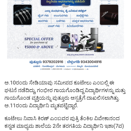
ಅ.10ರಂದು ಸೇಡಿಯಾಪು ಸಮೀಪದ ಕೂಟೇಲು ಎಂಬಲ್ಲಿ ಈ
ಘಟನೆ ನಡೆದಿದ್ದು, ಗಂಭೀರ ಗಾಯಗೊಂಡಿದ್ದ ವಿದ್ಯಾರ್ಥಿಗಳನ್ನು ಮತ್ತು
ಗಾಯಗೊಂಡ ವ್ಯಕ್ತಿಯನ್ನು ಪುತ್ತೂರು ಆಸ್ಪತ್ರೆಗೆ ದಾಖಲಿಸಲಾಗಿತ್ತು.
ಅ.11ರಂದು ವಿದ್ಯಾರ್ಥಿನಿ ಮೃತಪಟ್ಟಿದ್ದಾರೆ.
ಕೂಟೇಲು ನಿವಾಸಿ ಕಿರಣ್‌ ಎಂಬವರ ಪುತ್ರಿ ತೆಂಕಿಲ ವಿವೇಕಾನಂದ
ಕನ್ನಡ ಮಾಧ್ಯಮ ಶಾಲೆಯ 2ನೇ ತರಗತಿಯ ವಿದ್ಯಾರ್ಥಿನಿ ಇಶಾ(7ವ)