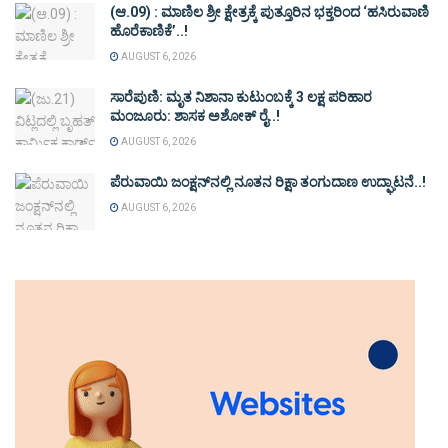
(ಆ.09) : ಮಾಣಿಲ ಶ್ರೀ ಕ್ಷೇತ್ರಕ್ಕೆ ಪುತ್ತೂರಿನ ಭಕ್ತರಿಂದ ‘ಹಸಿರುವಾಣಿ
ಹೊರೆಕಾಣಿಕೆ’..!
AUGUST 6, 2026
ಸಾರೆಪುಣಿ: ಮೃತ ನಿಶಾನಾ ಕುಟುಂಬಕ್ಕೆ 3 ಲಕ್ಷ ಪರಿಹಾರ
ಮಂಜೂರು: ಶಾಸಕ ಅಶೋಕ್ ರೈ..!
AUGUST 6, 2026
ಪೆರುವಾಯಿ ಜಂಕ್ಷನ್‌ನಲ್ಲಿ ನೂತನ ರಿಕ್ಷಾ ತಂಗುದಾಣ ಉದ್ಘಾಟನೆ..!
AUGUST 6, 2026