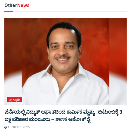
Other
News
ಪುತ್ತೂರು
ಪೆರ್ನೆಯಲ್ಲಿ ವಿದ್ಯುತ್ ಆಘಾತದಿಂದ ಕಾರ್ಮಿಕ ಮೃತ್ಯು : ಕುಟುಂಬಕ್ಕೆ 3
ಲಕ್ಷ ಪರಿಹಾರ ಮಂಜೂರು – ಶಾಸಕ ಅಶೋಕ್ ರೈ
AUGUST 6, 2026