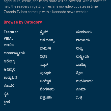
agriculture, crime, and many more will be covered. With a motto to
help the readers in getting fresh news/video updates in time,
Zoomin Tv has come up with a Kannada news website.
Browse by Category
Featured
ಕ್ರೈಮ್
ಮಂಗಳೂರು
VIRAL
ದಿನ ಭವಿಷ್ಯ
ರಾಜಕೀಯ
ಅಂಕಣ
ಧಾರ್ಮಿಕ
ರಾಜ್ಯ
ಅಂತಾರಾಷ್ಟ್ರೀಯ
ನಿಧನ
ರಾಷ್ಟ್ರೀಯ
ಆರೋಗ್ಯ
ನ್ಯೂಸ್
ವಾಣಿಜ್ಯ
ಆವಿಷ್ಕಾರ
ಪುತ್ತೂರು
ಶಿಕ್ಷಣ
ಉದ್ಘಾಟನೆ
ಬಂಟ್ವಾಳ
ಶುಭವಿವಾಹ :
ಕರಾವಳಿ
ಬೆಂಗಳೂರು
ಸಿನಿಮಾ
ಕೃಷಿ
ಬೆಳ್ತಂಗಡಿ
ಸುಳ್ಯ
ಕ್ರೀಡೆ