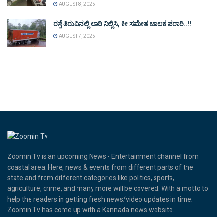
AUGUST 8, 2026
ರಸ್ತೆ ತಿರುವಿನಲ್ಲಿ ಲಾರಿ ನಿಲ್ಲಿಸಿ, ಕೀ ಸಮೇತ ಚಾಲಕ ಪರಾರಿ..!!
AUGUST 7, 2026
Zoomin Tv is an upcoming News - Entertainment channel from
coastal area. Here, news & events from different parts of the
state and from different categories like politics, sports,
agriculture, crime, and many more will be covered. With a motto to
help the readers in getting fresh news/video updates in time,
Zoomin Tv has come up with a Kannada news website.