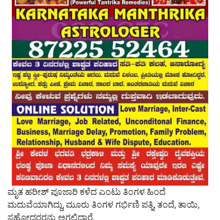
ಮೃತ ಹರೀಶ್ ಪೂಜಾರಿ ಕಳೆದ ಎಂಟು ತಿಂಗಳ ಹಿಂದೆ
ಮದುವೆಯಾಗಿದ್ದು, ಮೂರು ತಿಂಗಳ ಗರ್ಭಿಣಿ ಪತ್ನಿ, ತಂದೆ, ತಾಯಿ,
ಸಹೋದರರನ್ನು ಅಗಲಿದ್ದಾರೆ.