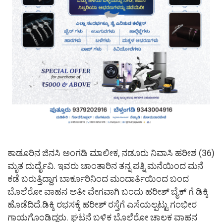
ಕಾಡೂರಿನ ಜಿನಸಿ ಅಂಗಡಿ ಮಾಲೀಕ, ನಡೂರು ನಿವಾಸಿ ಹರೀಶ (36)
ಮೃತ ದುರ್ದೈವಿ. ಇವರು ಚಾಂತಾರಿನ ತನ್ನ ಪತ್ನಿ ಮನೆಯಿಂದ ಮನೆ
ಕಡೆ ಬರುತ್ತಿದ್ದಾಗ ಬಾರ್ಕೂರಿನಿಂದ ಮಂದಾರ್ತಿಯಿಂದ ಬಂದ
ಬೊಲೆರೋ ವಾಹನ ಅತೀ ವೇಗವಾಗಿ ಬಂದು ಹರೀಶ್ ಬೈಕ್ ಗೆ ಡಿಕ್ಕಿ
ಹೊಡೆದಿದೆ.ಡಿಕ್ಕಿ ರಭಸಕ್ಕೆ ಹರೀಶ್ ರಸ್ತೆಗೆ ಎಸೆಯಲ್ಪಟ್ಟು ಗಂಭೀರ
ಗಾಯಗೊಂಡಿದ್ದರು. ಘಟನೆ ಬಳಿಕ ಬೊಲೆರೋ ಚಾಲಕ ವಾಹನ