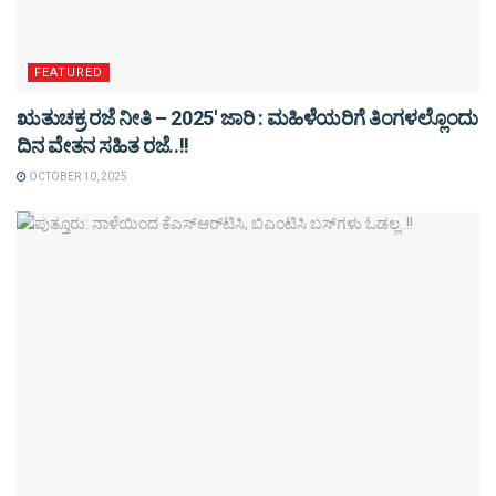
FEATURED
ಋತುಚಕ್ರ ರಜೆ ನೀತಿ – 2025′ ಜಾರಿ : ಮಹಿಳೆಯರಿಗೆ ತಿಂಗಳಲ್ಲೊಂದು
ದಿನ ವೇತನ ಸಹಿತ ರಜೆ..!!
OCTOBER 10, 2025