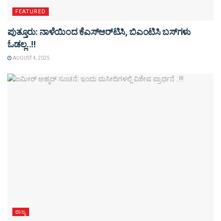
FEATURED
ಪುತ್ತೂರು: ನಾಳೆಯಿಂದ ಕೆಎಸ್​ಆರ್​ಟಿಸಿ, ಬಿಎಂಟಿಸಿ ಬಸ್​ಗಳು​
ಓಡಲ್ಲ..!!
AUGUST 4, 2025
ರಾಜ್ಯ