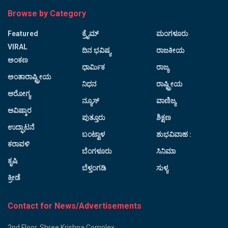
Browse by Category
Featured
ಕ್ರೈಮ್
ಮಂಗಳೂರು
VIRAL
ದಿನ ಭವಿಷ್ಯ
ರಾಜಕೀಯ
ಅಂಕಣ
ಧಾರ್ಮಿಕ
ರಾಜ್ಯ
ಅಂತಾರಾಷ್ಟ್ರೀಯ
ನಿಧನ
ರಾಷ್ಟ್ರೀಯ
ಆರೋಗ್ಯ
ನ್ಯೂಸ್
ವಾಣಿಜ್ಯ
ಆವಿಷ್ಕಾರ
ಪುತ್ತೂರು
ಶಿಕ್ಷಣ
ಉದ್ಘಾಟನೆ
ಬಂಟ್ವಾಳ
ಶುಭವಿವಾಹ :
ಕರಾವಳಿ
ಬೆಂಗಳೂರು
ಸಿನಿಮಾ
ಕೃಷಿ
ಬೆಳ್ತಂಗಡಿ
ಸುಳ್ಯ
ಕ್ರೀಡೆ
Contact for News/Advertisements
2nd Floor, Shree Krishna Complex,