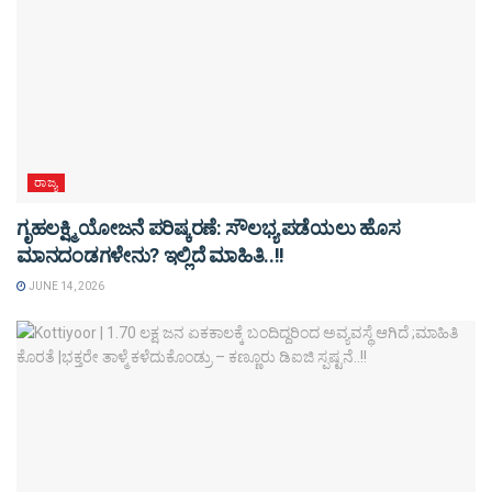
ರಾಜ್ಯ
ಗೃಹಲಕ್ಷ್ಮಿ ಯೋಜನೆ ಪರಿಷ್ಕರಣೆ: ಸೌಲಭ್ಯ ಪಡೆಯಲು ಹೊಸ
ಮಾನದಂಡಗಳೇನು? ಇಲ್ಲಿದೆ ಮಾಹಿತಿ..!!
JUNE 14, 2026