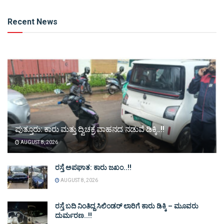
Alternative:
Recent News
ಪುತ್ತೂರು: ಕಾರು ಮತ್ತು ದ್ವಿಚಕ್ರ ವಾಹನದ ನಡುವೆ ಡಿಕ್ಕಿ..!!
AUGUST 8, 2026
ರಸ್ತೆ ಅಪಘಾತ: ಕಾರು ಜಖಂ..!!
AUGUST 8, 2026
ರಸ್ತೆ ಬದಿ ನಿಂತಿದ್ದ ಸಿಲಿಂಡರ್ ಲಾರಿಗೆ ಕಾರು ಡಿಕ್ಕಿ – ಮೂವರು
ದುರ್ಮರಣ..!!