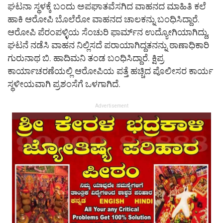
ಘಟನಾ ಸ್ಥಳಕ್ಕೆ ಬಂದು ಅಪಘಾತವೆಸಗಿದ ವಾಹನದ ಮಾಹಿತಿ ಕಲೆ
ಹಾಕಿ ಆರೋಪಿ ಬೊಲೆರೋ ವಾಹನದ ಚಾಲಕನ್ನು ಬಂಧಿಸಿದ್ದಾರೆ.
ಆರೋಪಿ ಪೆರಂಪಳ್ಳಿಯ ಸೆಂಚುರಿ ಫಾರ್ಮ್‌ನ ಉದ್ಯೋಗಿಯಾಗಿದ್ದು,
ಘಟನೆ ನಡೆಸಿ ವಾಹನ ನಿಲ್ಲಿಸದೆ ಪರಾಯಾಗಿದ್ದತನನ್ನು ಠಾಣಾಧಿಕಾರಿ
ಗುರುನಾಥ ಬಿ. ಹಾದಿಮನಿ ತಂಡ ಬಂಧಿಸಿದ್ದಾರೆ. ಕ್ಷಿಪ್ರ
ಕಾರ್ಯಾಚರಣೆಯಲ್ಲಿ ಆರೋಪಿಯ ಪತ್ತೆ ಹಚ್ಚಿದ ಪೊಲೀಸರ ಕಾರ್ಯ
ಸ್ಥಳೀಯವಾಗಿ ಪ್ರಶಂಸೆಗೆ ಒಳಗಾಗಿದೆ.
Advertisement