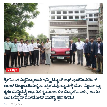
ಆವಿಷ್ಕಾರ
ಶ್ರೀನಿವಾಸ ವಿಶ್ವವಿದ್ಯಾಲಯ ಇನ್ಸ್ಟಿಟ್ಯೂಟ್ ಆಫ್ ಇಂಜಿನಿಯರಿಂಗ್
ಆಂಡ್ ಟೆಕ್ನಾಲಾಜಿಯಲ್ಲಿ ತಾಂತ್ರಿಕ ನವೋದ್ಯಮಕ್ಕೆ ಹೊಸ ಮೈಲುಗಲ್ಲು:
ಕೃತಕ ಬುದ್ಧಿಮತ್ತೆ ಆಧಾರಿತ ಸ್ವಯಂಚಾಲಿತ ವಿದ್ಯುತ್ ವಾಹನ, ಹಾಗೂ
ಎಐ ರಿಸೆಪ್ಷನ್ ರೋಬೋಟ್ ಯಶಸ್ವಿ ಪ್ರದರ್ಶನ..!!
JULY 23, 2026