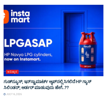
ಆವಿಷ್ಕಾರ
ಗುಡ್‌ನ್ಯೂಸ್‌; ಇನ್‌ಸ್ಟಾಮಾರ್ಟ್‌ ಆ್ಯಪ್‌ನಲ್ಲಿ ಸಿಗಲಿದೆ HP ಗ್ಯಾಸ್‌
ಸಿಲಿಂಡರ್; ಆರ್ಡರ್ ಮಾಡುವುದು ಹೇಗೆ..??
JULY 16, 2026