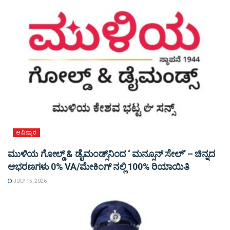
ಆವಿಷ್ಕಾರ
ಮುಳಿಯ ಗೋಲ್ಡ್ & ಡೈಮಂಡ್ಸ್‌ನಿಂದ ‘ ಮನ್ಸೂನ್ ಸೇಲ್’ – ಚಿನ್ನದ
ಆಭರಣಗಳು 0% VA/ಮೇಕಿಂಗ್ ನಲ್ಲಿ 100% ರಿಯಾಯಿತಿ
JULY 15, 2026