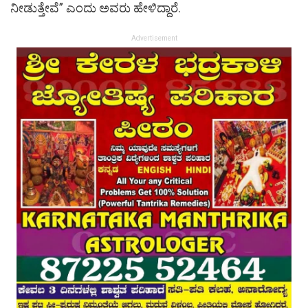
ನೀಡುತ್ತೇವೆ” ಎಂದು ಅವರು ಹೇಳಿದ್ದಾರೆ.
Advertisement