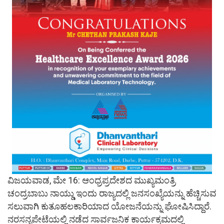
ವಿಜಯವಾಡ, ಮೇ 16: ಆಂಧ್ರಪ್ರದೇಶದ ಮುಖ್ಯಮಂತ್ರಿ
ಚಂದ್ರಬಾಬು ನಾಯ್ಡು ಇಂದು ರಾಜ್ಯದಲ್ಲಿ ಜನಸಂಖ್ಯೆಯನ್ನು ಹೆಚ್ಚಿಸುವ
ಸಲುವಾಗಿ ಕುತೂಹಲಕಾರಿಯಾದ ಯೋಜನೆಯನ್ನು ಘೋಷಿಸಿದ್ದಾರೆ.
ನರಸನ್ನಪೇಟೆಯಲ್ಲಿ ನಡೆದ ಸಾರ್ವಜನಿಕ ಕಾರ್ಯಕ್ರಮದಲ್ಲಿ