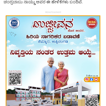
ಚಂದ್ರಬಾಬು ನಾಯ್ಡು ಅವರ ಈ ಹೇಳಿಕೆಗಳು ಬಂದಿವೆ.
Advertisement