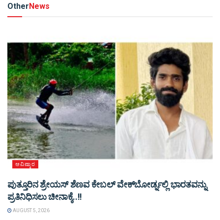
Other
News
ಆವಿಷ್ಕಾರ
ಪುತ್ತೂರಿನ ಶ್ರೇಯಸ್ ಶೆಣವ ಕೇಬಲ್ ವೇಕ್‌ಬೋರ್ಡ್ನಲ್ಲಿ ಭಾರತವನ್ನು
ಪ್ರತಿನಿಧಿಸಲು ಚೀನಾಕ್ಕೆ..!!
AUGUST 5, 2026