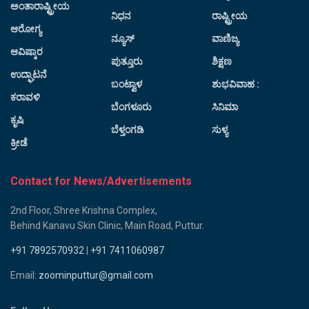
ಅಂತಾರಾಷ್ಟ್ರೀಯ
ನಿಧನ
ರಾಷ್ಟ್ರೀಯ
ಆರೋಗ್ಯ
ನ್ಯೂಸ್
ವಾಣಿಜ್ಯ
ಆವಿಷ್ಕಾರ
ಪುತ್ತೂರು
ಶಿಕ್ಷಣ
ಉದ್ಘಾಟನೆ
ಬಂಟ್ವಾಳ
ಶುಭವಿವಾಹ :
ಕರಾವಳಿ
ಬೆಂಗಳೂರು
ಸಿನಿಮಾ
ಕೃಷಿ
ಬೆಳ್ತಂಗಡಿ
ಸುಳ್ಯ
ಕ್ರೀಡೆ
Contact for News/Advertisements
2nd Floor, Shree Krishna Complex,
Behind Kanavu Skin Clinic, Main Road, Puttur.
+91 7892570932
|
+91 7411060987
Email:
zoominputtur@gmail.com